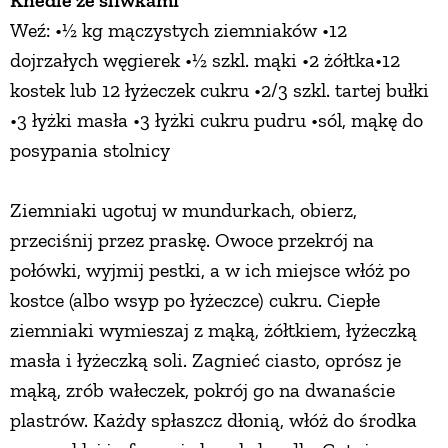
Weź: •½ kg mączystych ziemniaków •12
dojrzałych węgierek •½ szkl. mąki •2 żółtka•12
kostek lub 12 łyżeczek cukru •2/3 szkl. tartej bułki
•3 łyżki masła •3 łyżki cukru pudru •sól, mąkę do
posypania stolnicy
Ziemniaki ugotuj w mundurkach, obierz,
przeciśnij przez praskę. Owoce przekrój na
połówki, wyjmij pestki, a w ich miejsce włóż po
kostce (albo wsyp po łyżeczce) cukru. Ciepłe
ziemniaki wymieszaj z mąką, żółtkiem, łyżeczką
masła i łyżeczką soli. Zagnieć ciasto, oprósz je
mąką, zrób wałeczek, pokrój go na dwanaście
plastrów. Każdy spłaszcz dłonią, włóż do środka