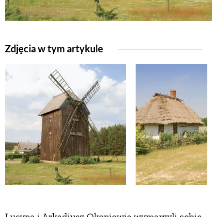
NATURALNIE
Zdjęcia w tym artykule
URODA
NATURALNA APTECZKA
DLA DOMU
EKO ŻYCIE
PRZYRODA
ZWIERZĘTA DOMOWE
Lucyna i Arkadiusz Okoniowie wymarzyli sobie