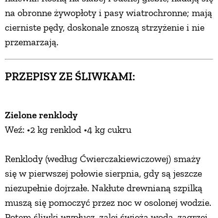
na obronne żywopłoty i pasy wiatrochronne; mają
cierniste pędy, doskonale znoszą strzyżenie i nie
przemarzają.
PRZEPISY ZE ŚLIWKAMI:
Zielone renklody
Weź: •2 kg renklod •4 kg cukru
Renklody (według Ćwierczakiewiczowej) smaży
się w pierwszej połowie sierpnia, gdy są jeszcze
niezupełnie dojrzałe. Nakłute drewnianą szpilką
muszą się pomoczyć przez noc w osolonej wodzie.
Potem śliwki wypłucz, zalej świeżą wodą, zagrzej,