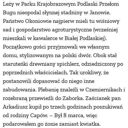
Leży w Parku Krajobrazowym Podlaski Przełom
Bugu nieopodal słynnej stadniny w Janowie.
Państwo Okoniowie najpierw mieli tu wiśniowy
sad i gospodarstwo agroturystyczne (wcześniej
mieszkali w kawalerce w Białej Podlaskiej).
Początkowo gości przyjmowali we własnym
domu, stylizowanym na polski dwór. Obok stał
staruteńki drewniany spichlerz, odziedziczony po
poprzednich właścicielach. Tak urokliwy, że
postanowili dopasować do niego inne
zabudowania. Plebanię znaleźli w Czemiernikach i
rozebraną przewieźli do Zaborka. Zaścianek pan
Arkadiusz kupił po trzech godzinach poszukiwań
od rodziny Capów. – Był 8 marca, więc
podarowałem go żonie zamiast kwiatka.