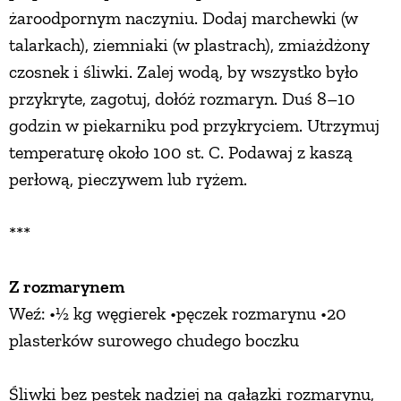
żaroodpornym naczyniu. Dodaj marchewki (w
talarkach), ziemniaki (w plastrach), zmiażdżony
czosnek i śliwki. Zalej wodą, by wszystko było
przykryte, zagotuj, dołóż rozmaryn. Duś 8–10
godzin w piekarniku pod przykryciem. Utrzymuj
temperaturę około 100 st. C. Podawaj z kaszą
perłową, pieczywem lub ryżem.
***
Z rozmarynem
Weź: •½ kg węgierek •pęczek rozmarynu •20
plasterków surowego chudego boczku
Śliwki bez pestek nadziej na gałązki rozmarynu,