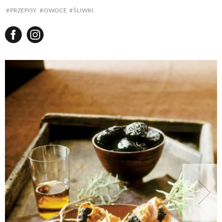
PRZEPISY
OWOCE
ŚLIWKI