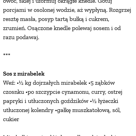
owoc, sklej i uformuj okrągłe knedle. Gotuj
porcjami w osolonej wodzie, aż wypłyną. Rozgrzej
resztę masła, posyp tartą bułką i cukrem,
zrumień. Osączone knedle polewaj sosem i od
razu podawaj.
***
Sos z mirabelek
Weź: •½ kg dojrzałych mirabelek •5 ząbków
czosnku •po szczypcie cynamonu, curry, ostrej
papryki i utłuczonych goździków •½ łyżeczki
utłuczonej kolendry •gałkę muszkatołową, sól,
cukier