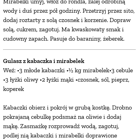
Mirabelki umyj, włóż do rondla, zalej odrobiną
wody i duś przez pół godziny. Przetrzyj przez sito,
dodaj roztarty z solą czosnek i korzenie. Dopraw
solą, cukrem, zagotuj. Ma kwaskowaty smak i
cudowny zapach. Pasuje do baraniny, żeberek.
Gulasz z kabaczka i mirabelek
Weź: •3 młode kabaczki •½ kg mirabelek•3 cebule
•3 łyżki oliwy •2 łyżki mąki •czosnek, sól, pieprz,
koperek
Kabaczki obierz i pokrój w grubą kostkę. Drobno
pokrajaną cebulkę podsmaż na oliwie i dodaj
mąkę. Zasmażkę rozprowadź wodą, zagotuj,
podlej nią kabaczki i mirabelki doprawione