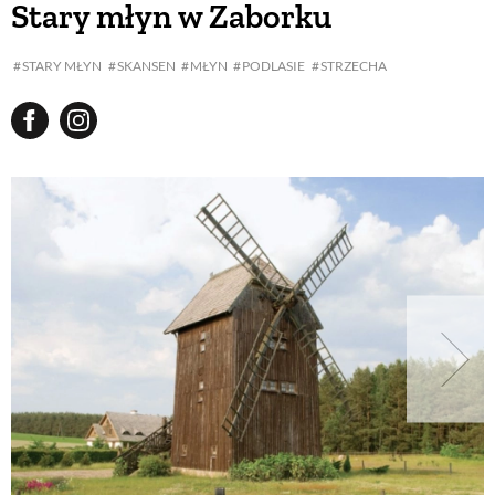
Stary młyn w Zaborku
BUDUJEMY DOM
STARY MŁYN
SKANSEN
MŁYN
PODLASIE
STRZECHA
OGRÓD
WARZYWA I OWOCE
ROŚLINY OGRODOWE
PORADY
ZIELEŃ W DOMU
PROJEKTOWANIE OGRODU