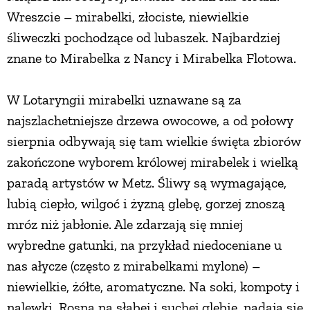
Wreszcie – mirabelki, złociste, niewielkie
śliweczki pochodzące od lubaszek. Najbardziej
znane to Mirabelka z Nancy i Mirabelka Flotowa.
W Lotaryngii mirabelki uznawane są za
najszlachetniejsze drzewa owocowe, a od połowy
sierpnia odbywają się tam wielkie święta zbiorów
zakończone wyborem królowej mirabelek i wielką
paradą artystów w Metz. Śliwy są wymagające,
lubią ciepło, wilgoć i żyzną glebę, gorzej znoszą
mróz niż jabłonie. Ale zdarzają się mniej
wybredne gatunki, na przykład niedoceniane u
nas ałycze (często z mirabelkami mylone) –
niewielkie, żółte, aromatyczne. Na soki, kompoty i
nalewki. Rosną na słabej i suchej glebie, nadają się