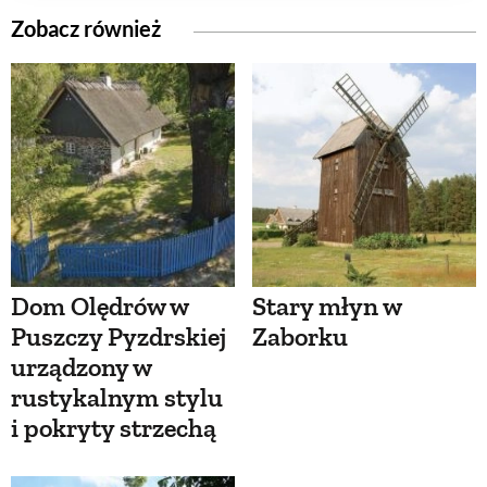
Zobacz również
Dom Olędrów w
Stary młyn w
Puszczy Pyzdrskiej
Zaborku
urządzony w
rustykalnym stylu
i pokryty strzechą