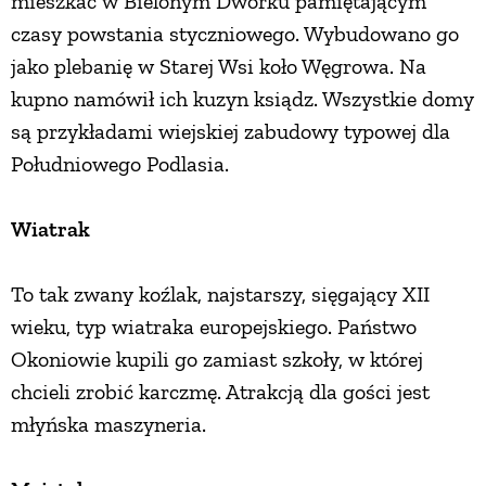
mieszkać w Bielonym Dworku pamiętającym
czasy powstania styczniowego. Wybudowano go
PRZEPISY
jako plebanię w Starej Wsi koło Węgrowa. Na
kupno namówił ich kuzyn ksiądz. Wszystkie domy
ŚNIADANIA
są przykładami wiejskiej zabudowy typowej dla
Południowego Podlasia.
PRZYSTAWKI
Wiatrak
ZUPY
To tak zwany koźlak, najstarszy, sięgający XII
DANIA GŁÓWNE
wieku, typ wiatraka europejskiego. Państwo
Okoniowie kupili go zamiast szkoły, w której
CIASTA I DESERY
chcieli zrobić karczmę. Atrakcją dla gości jest
młyńska maszyneria.
DODATKI