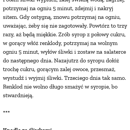
potrzymaj na ogniu 5 minut, zdejmij i nakryj
sitem. Gdy ostygną, znowu potrzymaj na ogniu,
uważając, żeby się nie zagotowały. Powtórz to trzy
razy, aż będą miękkie. Zrób syrop z połowy cukru,
w gorący włóż renklody, potrzymaj na wolnym
ogniu 5 minut, wyłów śliwki i zostaw na salaterce
do następnego dnia. Nazajutrz do syropu dołóż
trochę cukru, gorącym zalej owoce, przesmaż,
wystudź i wyjmij śliwki. Trzeciego dnia tak samo.
Renklod nie wolno długo smażyć w syropie, bo
stwardnieją.
***
Knedle ze śliwkami