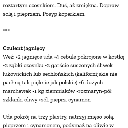
roztartym czosnkiem. Duś, aż zmiękną. Dopraw
solą i pieprzem. Posyp koperkiem.
***
Czulent jagnięcy
Weź: •2 jagnięce uda •4 cebule pokrojone w kostkę
•2 ząbki czosnku •2 garście suszonych śliwek
łukowickich lub sechlońskich (kalifornijskie nie
pachną tak pięknie jak polskie) •6 dużych
marchewek •1 kg ziemniaków •rozmaryn•pół
szklanki oliwy •sól, pieprz, cynamon
Uda pokrój na trzy plastry, natrzyj mięso solą,
pieprzem i cynamonem, podsmaż na oliwie w