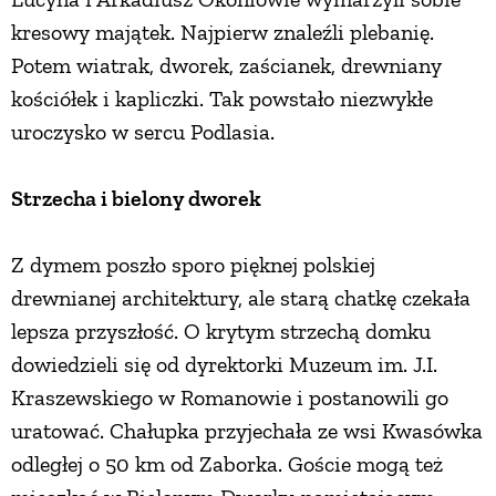
kresowy majątek. Najpierw znaleźli plebanię.
ZWIERZĘTA W NATURZE
Potem wiatrak, dworek, zaścianek, drewniany
kościółek i kapliczki. Tak powstało niezwykłe
GRZYBY
uroczysko w sercu Podlasia.
KRAJOBRAZ
Strzecha i bielony dworek
RĘKODZIEŁO
Z dymem poszło sporo pięknej polskiej
drewnianej architektury, ale starą chatkę czekała
lepsza przyszłość. O krytym strzechą domku
RZEMIOSŁO
dowiedzieli się od dyrektorki Muzeum im. J.I.
Kraszewskiego w Romanowie i postanowili go
ZWYCZAJE
uratować. Chałupka przyjechała ze wsi Kwasówka
odległej o 50 km od Zaborka. Goście mogą też
ZRÓB TO SAM