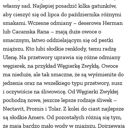
własny sad. Najlepiej posadzić kilka gatunków,
aby cieszyć się od lipca do października różnymi
smakami. Wczesne odmiany – deserowa Herman
lub Cacanska Rana – mają duże owoce o
smacznym, łatwo oddzielającym się od pestki
miąższu. Kto lubi słodkie renklody, temu radzę
Ulenę. Na przetwory uprawia się różne odmiany
węgierek, na przykład Węgierkę Zwykłą. Owoce
ma nieduże, ale tak smaczne, że są wyśmienite do
jedzenia oraz na wszelkiego typu przetwory, susz
i oczywiście na śliwowicę. Od Węgierki Zwykłej
pochodzą nowe, jeszcze lepsze rodzaje śliwek –
Nectavit, Promis i Tolar. Z kolei do ciast najlepsze
są słodkie Amers. Od pozostałych różnią się tym,
że mają bardzo mało wody w miąższu. Dojrzewają