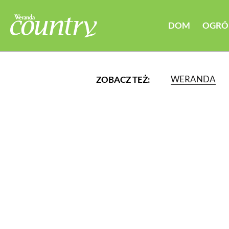
DOM
OGRÓ
WERANDA
ZOBACZ TEŻ:
LUB WYBIERZ JEDNĄ Z K