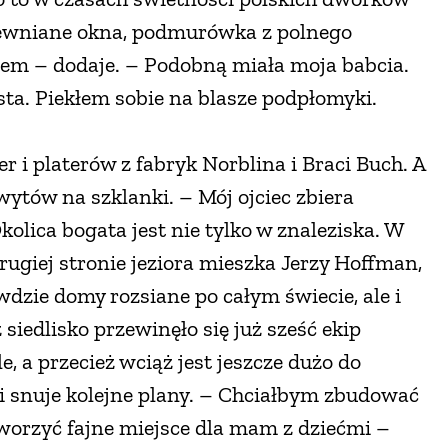
ewniane okna, podmurówka z polnego
nem – dodaje. – Podobną miała moja babcia.
sta. Piekłem sobie na blasze podpłomyki.
r i platerów z fabryk Norblina i Braci Buch. A
ytów na szklanki. – Mój ojciec zbiera
Okolica bogata jest nie tylko w znaleziska. W
rugiej stronie jeziora mieszka Jerzy Hoffman,
dzie domy rozsiane po całym świecie, ale i
siedlisko przewinęło się już sześć ekip
, a przecież wciąż jest jeszcze dużo do
i snuje kolejne plany. – Chciałbym zbudować
tworzyć fajne miejsce dla mam z dziećmi –