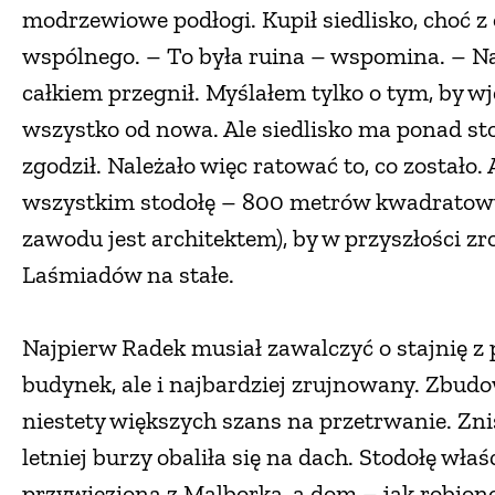
modrzewiowe podłogi. Kupił siedlisko, choć 
wspólnego. – To była ruina – wspomina. – Na 
całkiem przegnił. Myślałem tylko o tym, by w
wszystko od nowa. Ale siedlisko ma ponad sto
zgodził. Należało więc ratować to, co zostało
wszystkim stodołę – 800 metrów kwadratowy
zawodu jest architektem), by w przyszłości zro
Laśmiadów na stałe.
Najpierw Radek musiał zawalczyć o stajnię z 
budynek, ale i najbardziej zrujnowany. Zbudo
niestety większych szans na przetrwanie. Znisz
letniej burzy obaliła się na dach. Stodołę wł
przywiezioną z Malborka, a dom – jak robion