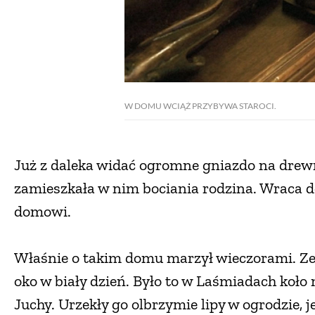
W DOMU WCIĄŻ PRZYBYWA STAROCI.
Już z daleka widać ogromne gniazdo na dre
zamieszkała w nim bociania rodzina. Wraca d
domowi.
Właśnie o takim domu marzył wieczorami. Ze
oko w biały dzień. Było to w Laśmiadach koł
Juchy. Urzekły go olbrzymie lipy w ogrodzie, j