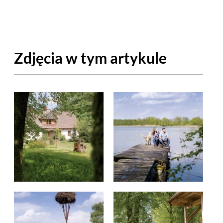
OM
BUDUJEMY DOM
DY
ZIELEŃ W DOMU
Zdjęcia w tym artykule
RALNA APTECZKA
A DOMOWE
EŁO
RZEMIOSŁO
ZYSTAWKI
ZUPY
TWORY
INNE