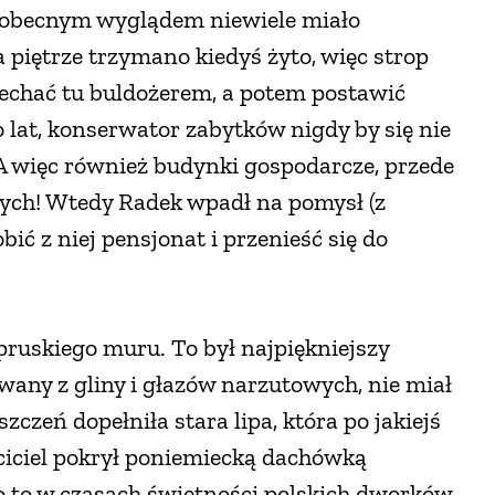
z obecnym wyglądem niewiele miało
piętrze trzymano kiedyś żyto, więc strop
jechać tu buldożerem, a potem postawić
 lat, konserwator zabytków nigdy by się nie
. A więc również budynki gospodarcze, przede
ch! Wtedy Radek wpadł na pomysł (z
bić z niej pensjonat i przenieść się do
pruskiego muru. To był najpiękniejszy
wany z gliny i głazów narzutowych, nie miał
czeń dopełniła stara lipa, która po jakiejś
aściciel pokrył poniemiecką dachówką
o to w czasach świetności polskich dworków