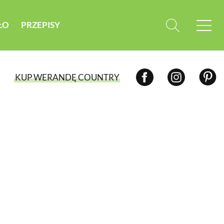
ŁO
PRZEPISY
KUP WERANDĘ COUNTRY
WYBIERZ TYP WYDANIA
WYDANIE DRUKOWANE
aktualny numer z dostawą do domu
E-WYDANIE PDF
przeglądaj bezpośrednio na Twoim
komputerze lub urządzeniu mobilnym