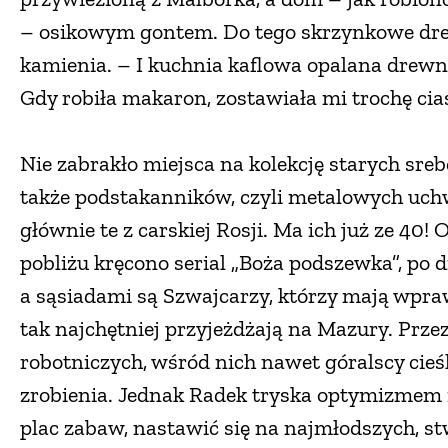
– osikowym gontem. Do tego skrzynkowe dr
kamienia. – I kuchnia kaflowa opalana drew
Gdy robiła makaron, zostawiała mi trochę cia
Nie zabrakło miejsca na kolekcję starych srebe
także podstakanników, czyli metalowych uchw
głównie te z carskiej Rosji. Ma ich już ze 40! 
pobliżu kręcono serial „Boża podszewka”, po d
a sąsiadami są Szwajcarzy, którzy mają wpraw
tak najchętniej przyjeżdżają na Mazury. Przez 
robotniczych, wśród nich nawet góralscy cieśle
zrobienia. Jednak Radek tryska optymizmem 
plac zabaw, nastawić się na najmłodszych, s