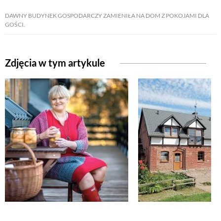
DAWNY BUDYNEK GOSPODARCZY ZAMIENIŁA NA DOM Z POKOJAMI DLA
GOŚCI.
NATURALNIE
URODA
Zdjęcia w tym artykule
NATURALNA APTECZKA
DLA DOMU
EKO ŻYCIE
PRZYRODA
ZWIERZĘTA DOMOWE