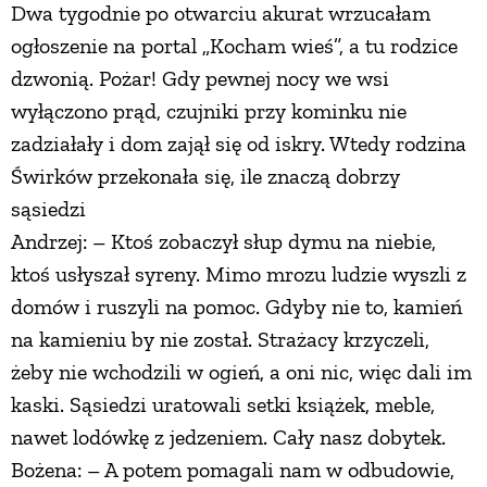
Dwa tygodnie po otwarciu akurat wrzucałam
ogłoszenie na portal „Kocham wieś”, a tu rodzice
dzwonią. Pożar! Gdy pewnej nocy we wsi
wyłączono prąd, czujniki przy kominku nie
zadziałały i dom zajął się od iskry. Wtedy rodzina
Świrków przekonała się, ile znaczą dobrzy
sąsiedzi
Andrzej: – Ktoś zobaczył słup dymu na niebie,
ktoś usłyszał syreny. Mimo mrozu ludzie wyszli z
domów i ruszyli na pomoc. Gdyby nie to, kamień
na kamieniu by nie został. Strażacy krzyczeli,
żeby nie wchodzili w ogień, a oni nic, więc dali im
kaski. Sąsiedzi uratowali setki książek, meble,
nawet lodówkę z jedzeniem. Cały nasz dobytek.
Bożena: – A potem pomagali nam w odbudowie,