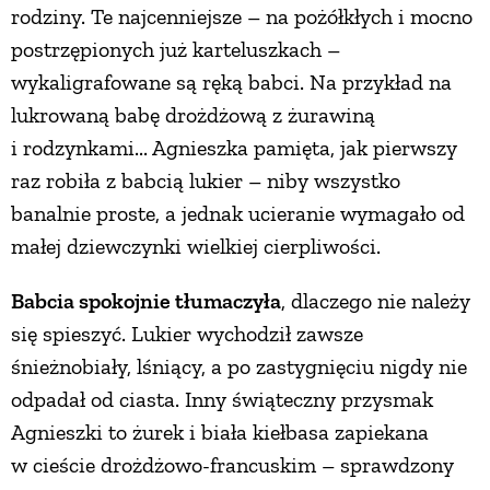
rodziny. Te najcenniejsze – na pożółkłych i mocno
postrzępionych już karteluszkach –
wykaligrafowane są ręką babci. Na przykład na
lukrowaną babę drożdżową z żurawiną
i rodzynkami... Agnieszka pamięta, jak pierwszy
raz robiła z babcią lukier – niby wszystko
banalnie proste, a jednak ucieranie wymagało od
małej dziewczynki wielkiej cierpliwości.
Babcia spokojnie tłumaczyła
, dlaczego nie należy
się spieszyć. Lukier wychodził zawsze
śnieżnobiały, lśniący, a po zastygnięciu nigdy nie
odpadał od ciasta. Inny świąteczny przysmak
Agnieszki to żurek i biała kiełbasa zapiekana
w cieście drożdżowo-francuskim – sprawdzony