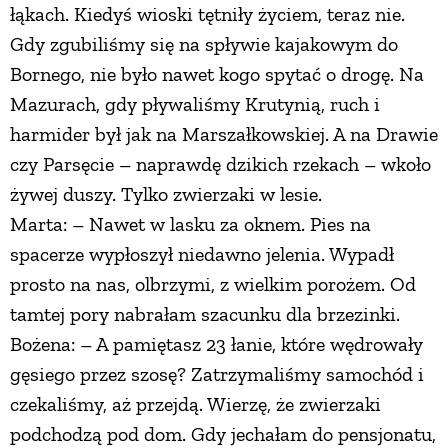
łąkach. Kiedyś wioski tętniły życiem, teraz nie.
Gdy zgubiliśmy się na spływie kajakowym do
Bornego, nie było nawet kogo spytać o drogę. Na
Mazurach, gdy pływaliśmy Krutynią, ruch i
harmider był jak na Marszałkowskiej. A na Drawie
czy Parsęcie – naprawdę dzikich rzekach – wkoło
żywej duszy. Tylko zwierzaki w lesie.
Marta: – Nawet w lasku za oknem. Pies na
spacerze wypłoszył niedawno jelenia. Wypadł
prosto na nas, olbrzymi, z wielkim porożem. Od
tamtej pory nabrałam szacunku dla brzezinki.
Bożena: – A pamiętasz 23 łanie, które wędrowały
gęsiego przez szosę? Zatrzymaliśmy samochód i
czekaliśmy, aż przejdą. Wierzę, że zwierzaki
podchodzą pod dom. Gdy jechałam do pensjonatu,