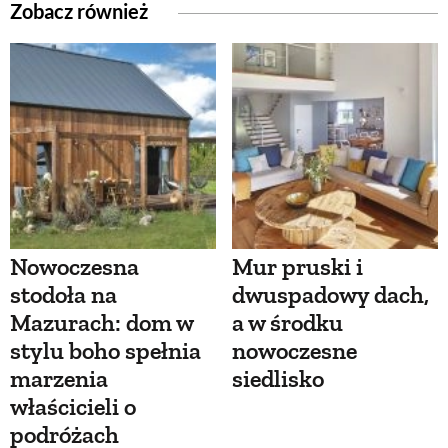
Zobacz również
Nowoczesna
Mur pruski i
stodoła na
dwuspadowy dach,
Mazurach: dom w
a w środku
stylu boho spełnia
nowoczesne
marzenia
siedlisko
właścicieli o
podróżach