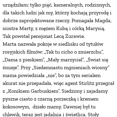
urządziłam: tylko pięć, kameralnych, rodzinnych,
PRZEPISY
dla takich ludzi jak my, którzy kochają przyrodę i
dobrze zaprojektowane rzeczy. Pomagała Magda,
ŚNIADANIA
siostra Marty, z mężem Kubą i córką Marysią.
Tak powstał pensjonat Lecą Żurawie.
PRZYSTAWKI
Marta nazwała pokoje w siedlisku od tytułów
rosyjskich filmów: „Tak tu cicho o zmierzchu”,
„Dama z pieskiem”, „Mały marzyciel”, „Świat się
ZUPY
śmieje”. Przy „Siedemnastu mgnieniach wiosny”
mama powiedziała „nie”, bo za tym serialem
DANIA GŁÓWNE
akurat nie przepadała, więc agent Stirlitz przegrał
z „Konikiem Garbuskiem”. Siedzimy i zajadamy
CIASTA I DESERY
pyszne ciasto z czarną porzeczką i kremem
kokosowym, dzieło mamy. Dawniej był tu
DODATKI
chlewik, teraz jest jadalnia i świetlica. Stoły