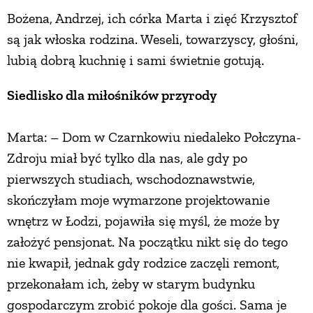
Bożena, Andrzej, ich córka Marta i zięć Krzysztof
ZWIERZĘTA W NATURZE
są jak włoska rodzina. Weseli, towarzyscy, głośni,
lubią dobrą kuchnię i sami świetnie gotują.
GRZYBY
Siedlisko dla miłośników przyrody
KRAJOBRAZ
Marta: – Dom w Czarnkowiu niedaleko Połczyna-
Zdroju miał być tylko dla nas, ale gdy po
RĘKODZIEŁO
pierwszych studiach, wschodoznawstwie,
skończyłam moje wymarzone projektowanie
RZEMIOSŁO
wnętrz w Łodzi, pojawiła się myśl, że może by
założyć pensjonat. Na początku nikt się do tego
ZWYCZAJE
nie kwapił, jednak gdy rodzice zaczęli remont,
przekonałam ich, żeby w starym budynku
ZRÓB TO SAM
gospodarczym zrobić pokoje dla gości. Sama je