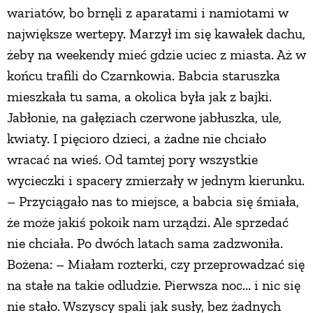
wariatów, bo brnęli z aparatami i namiotami w
największe wertepy. Marzył im się kawałek dachu,
żeby na weekendy mieć gdzie uciec z miasta. Aż w
końcu trafili do Czarnkowia. Babcia staruszka
mieszkała tu sama, a okolica była jak z bajki.
Jabłonie, na gałęziach czerwone jabłuszka, ule,
kwiaty. I pięcioro dzieci, a żadne nie chciało
wracać na wieś. Od tamtej pory wszystkie
wycieczki i spacery zmierzały w jednym kierunku.
– Przyciągało nas to miejsce, a babcia się śmiała,
że może jakiś pokoik nam urządzi. Ale sprzedać
nie chciała. Po dwóch latach sama zadzwoniła.
Bożena: – Miałam rozterki, czy przeprowadzać się
na stałe na takie odludzie. Pierwsza noc... i nic się
nie stało. Wszyscy spali jak susły, bez żadnych