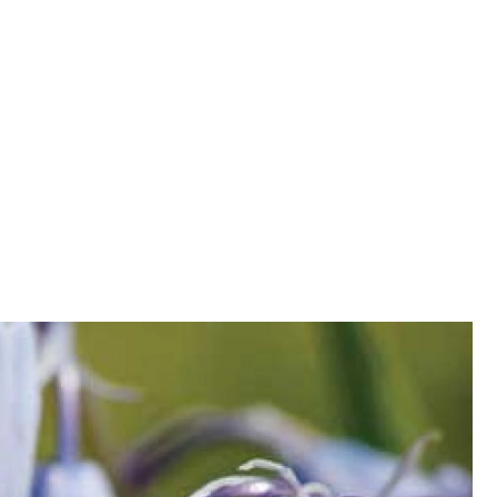
SCE
DOMY NA ŚWIECIE
URZĄDZAMY D
 I OWOCE
ROŚLINY OGRODOWE
PORA
 OGRODU
NATURALNIE
URODA
NATU
U
EKO ŻYCIE
PRZYRODA
ZWIERZĘT
URZE
GRZYBY
KRAJOBRAZ
RĘKODZI
B TO SAM
PRZEPISY
ŚNIADANIA
PR
NE
CIASTA I DESERY
DODATKI
PRZE