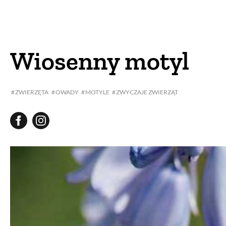
DOM
DOMY W POL
OGRÓD
WARZYWA
Wiosenny motyl
PROJEKTOWANIE
ZWIERZĘTA
OWADY
MOTYLE
ZWYCZAJE ZWIERZĄT
DLA DOM
ZWIERZĘTA W NAT
ZWYCZAJE
ZRÓ
DANIA GŁÓW