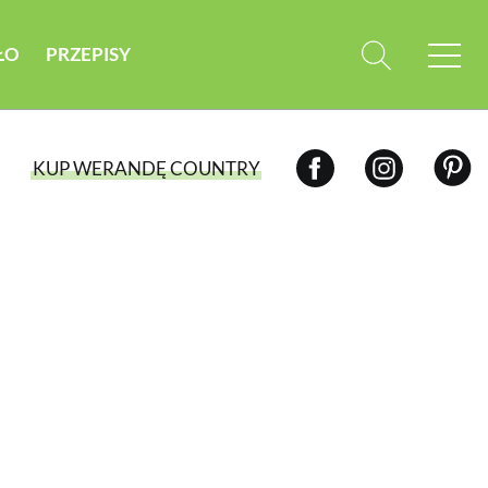
ŁO
PRZEPISY
KUP WERANDĘ COUNTRY
WYBIERZ TYP WYDANIA
WYDANIE DRUKOWANE
aktualny numer z dostawą do domu
E-WYDANIE PDF
przeglądaj bezpośrednio na Twoim
komputerze lub urządzeniu mobilnym