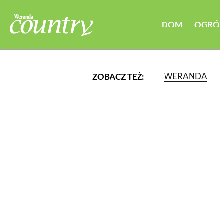
DOM
OGRÓ
WERANDA
ZOBACZ TEŻ:
LUB WYBIERZ JEDNĄ Z K