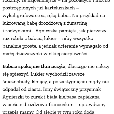
rodziny. Te najcenniejsze – na pożółkłych i mocno
postrzępionych już karteluszkach –
wykaligrafowane są ręką babci. Na przykład na
lukrowaną babę drożdżową z żurawiną
i rodzynkami... Agnieszka pamięta, jak pierwszy
raz robiła z babcią lukier – niby wszystko
banalnie proste, a jednak ucieranie wymagało od
małej dziewczynki wielkiej cierpliwości.
Babcia spokojnie tłumaczyła
, dlaczego nie należy
się spieszyć. Lukier wychodził zawsze
śnieżnobiały, lśniący, a po zastygnięciu nigdy nie
odpadał od ciasta. Inny świąteczny przysmak
Agnieszki to żurek i biała kiełbasa zapiekana
w cieście drożdżowo-francuskim – sprawdzony
przepis mamy. Od siebie w tym roku doda