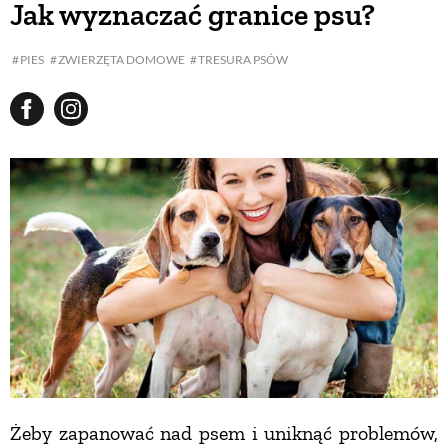
Jak wyznaczać granice psu?
BUDUJEMY DOM
PIES
ZWIERZĘTA DOMOWE
TRESURA PSÓW
OGRÓD
WARZYWA I OWOCE
ROŚLINY OGRODOWE
PORADY
ZIELEŃ W DOMU
Żeby zapanować nad psem i uniknąć problemów,
PROJEKTOWANIE OGRODU