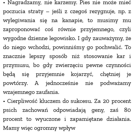
• Nagradzamy, nie karzemy. Pies nie może mieć
poczucia straty – jeśli z czegoś rezygnuje, np. z
ZWIERZĘTA W NATURZE
wylegiwania się na kanapie, to musimy mu
zaproponować coś równie przyjemnego, czyli
GRZYBY
wygodne dzienne legowisko. I gdy zauważymy, że
do niego wchodzi, powinniśmy go pochwalić. To
KRAJOBRAZ
znacznie lepszy sposób niż stosowanie kar i
przymusu, bo gdy zwierzęciu pewne czynności
RĘKODZIEŁO
będą się przyjemnie kojarzyć, chętniej je
powtórzy. A jednocześnie nie podważamy
RZEMIOSŁO
wzajemnego zaufania.
• Cierpliwość kluczem do sukcesu. Za 20 procent
ZWYCZAJE
psich zachowań odpowiadają geny, zaś 80
procent to wyuczone i zapamiętane działania.
ZRÓB TO SAM
Mamy więc ogromny wpływ