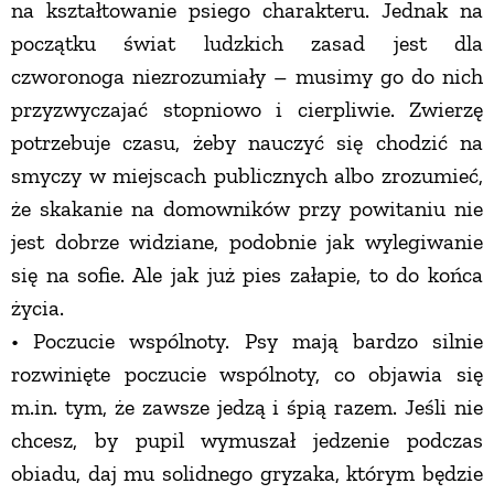
na kształtowanie psiego charakteru. Jednak na
początku świat ludzkich zasad jest dla
PRZEPISY
czworonoga niezrozumiały – musimy go do nich
przyzwyczajać stopniowo i cierpliwie. Zwierzę
ŚNIADANIA
potrzebuje czasu, żeby nauczyć się chodzić na
smyczy w miejscach publicznych albo zrozumieć,
PRZYSTAWKI
że skakanie na domowników przy powitaniu nie
jest dobrze widziane, podobnie jak wylegiwanie
ZUPY
się na sofie. Ale jak już pies załapie, to do końca
życia.
DANIA GŁÓWNE
• Poczucie wspólnoty. Psy mają bardzo silnie
rozwinięte poczucie wspólnoty, co objawia się
CIASTA I DESERY
m.in. tym, że zawsze jedzą i śpią razem. Jeśli nie
chcesz, by pupil wymuszał jedzenie podczas
DODATKI
obiadu, daj mu solidnego gryzaka, którym będzie