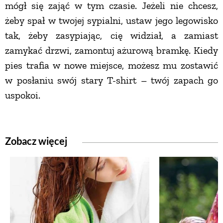
mógł się zająć w tym czasie. Jeżeli nie chcesz,
PRZETWORY
żeby spał w twojej sypialni, ustaw jego legowisko
tak, żeby zasypiając, cię widział, a zamiast
INNE
zamykać drzwi, zamontuj ażurową bramkę. Kiedy
pies trafia w nowe miejsce, możesz mu zostawić
w posłaniu swój stary T-shirt – twój zapach go
uspokoi.
Zobacz więcej