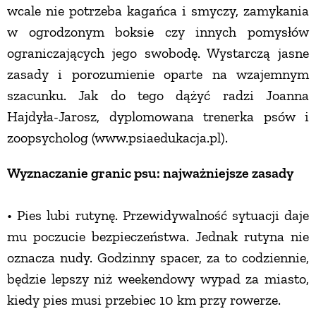
wcale nie potrzeba kagańca i smyczy, zamykania
w ogrodzonym boksie czy innych pomysłów
NATURALNIE
ograniczających jego swobodę. Wystarczą jasne
zasady i porozumienie oparte na wzajemnym
URODA
szacunku. Jak do tego dążyć radzi Joanna
Hajdyła-Jarosz, dyplomowana trenerka psów i
NATURALNA APTECZKA
zoopsycholog (www.psiaedukacja.pl).
DLA DOMU
Wyznaczanie granic psu: najważniejsze zasady
• Pies lubi rutynę. Przewidywalność sytuacji daje
EKO ŻYCIE
mu poczucie bezpieczeństwa. Jednak rutyna nie
oznacza nudy. Godzinny spacer, za to codziennie,
PRZYRODA
będzie lepszy niż weekendowy wypad za miasto,
kiedy pies musi przebiec 10 km przy rowerze.
ZWIERZĘTA DOMOWE