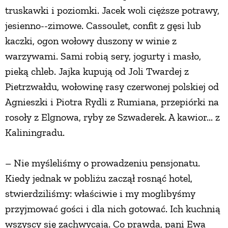
truskawki i poziomki. Jacek woli cięższe potrawy,
jesienno--zimowe. Cassoulet, confit z gęsi lub
kaczki, ogon wołowy duszony w winie z
warzywami. Sami robią sery, jogurty i masło,
pieką chleb. Jajka kupują od Joli Twardej z
Pietrzwałdu, wołowinę rasy czerwonej polskiej od
Agnieszki i Piotra Rydli z Rumiana, przepiórki na
rosoły z Elgnowa, ryby ze Szwaderek. A kawior... z
Kaliningradu.
– Nie myśleliśmy o prowadzeniu pensjonatu.
Kiedy jednak w pobliżu zaczął rosnąć hotel,
stwierdziliśmy: właściwie i my moglibyśmy
przyjmować gości i dla nich gotować. Ich kuchnią
wszyscy się zachwycają. Co prawda, pani Ewa