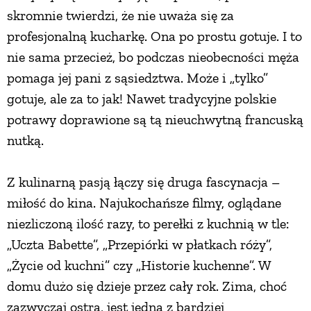
skromnie twierdzi, że nie uważa się za
profesjonalną kucharkę. Ona po prostu gotuje. I to
nie sama przecież, bo podczas nieobecności męża
pomaga jej pani z sąsiedztwa. Może i „tylko”
gotuje, ale za to jak! Nawet tradycyjne polskie
potrawy doprawione są tą nieuchwytną francuską
nutką.
Z kulinarną pasją łączy się druga fascynacja –
miłość do kina. Najukochańsze filmy, oglądane
niezliczoną ilość razy, to perełki z kuchnią w tle:
„Uczta Babette”, „Przepiórki w płatkach róży”,
„Życie od kuchni” czy „Historie kuchenne”. W
domu dużo się dzieje przez cały rok. Zima, choć
zazwyczaj ostra, jest jedną z bardziej