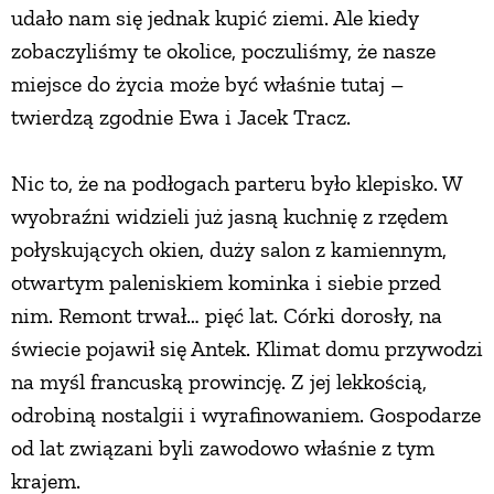
udało nam się jednak kupić ziemi. Ale kiedy
PRZEPISY
zobaczyliśmy te okolice, poczuliśmy, że nasze
miejsce do życia może być właśnie tutaj –
ŚNIADANIA
twierdzą zgodnie Ewa i Jacek Tracz.
Nic to, że na podłogach parteru było klepisko. W
PRZYSTAWKI
wyobraźni widzieli już jasną kuchnię z rzędem
połyskujących okien, duży salon z kamiennym,
ZUPY
otwartym paleniskiem kominka i siebie przed
nim. Remont trwał… pięć lat. Córki dorosły, na
DANIA GŁÓWNE
świecie pojawił się Antek. Klimat domu przywodzi
na myśl francuską prowincję. Z jej lekkością,
CIASTA I DESERY
odrobiną nostalgii i wyrafinowaniem. Gospodarze
od lat związani byli zawodowo właśnie z tym
DODATKI
krajem.