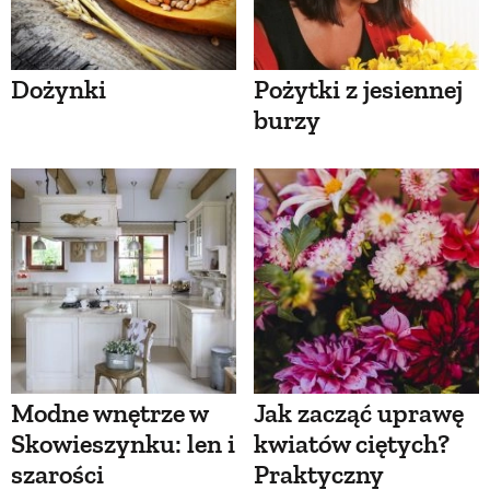
Dożynki
Pożytki z jesiennej
burzy
Modne wnętrze w
Jak zacząć uprawę
Skowieszynku: len i
kwiatów ciętych?
szarości
Praktyczny