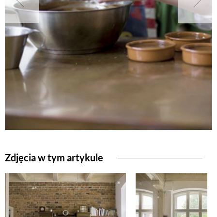
NATURALNIE
URODA
NATURALNA APTECZKA
DLA DOMU
EKO ŻYCIE
Zdjęcia w tym artykule
PRZYRODA
ZWIERZĘTA DOMOWE