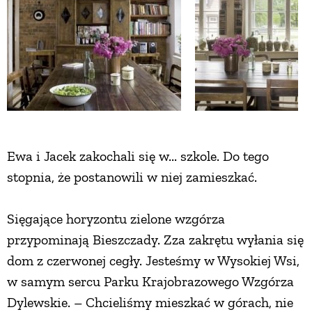
ZWIERZĘTA W NATURZE
GRZYBY
KRAJOBRAZ
Ewa i Jacek zakochali się w... szkole. Do tego
RĘKODZIEŁO
stopnia, że postanowili w niej zamieszkać.
RZEMIOSŁO
Sięgające horyzontu zielone wzgórza
przypominają Bieszczady. Zza zakrętu wyłania się
ZWYCZAJE
dom z czerwonej cegły. Jesteśmy w Wysokiej Wsi,
w samym sercu Parku Krajobrazowego Wzgórza
ZRÓB TO SAM
Dylewskie. – Chcieliśmy mieszkać w górach, nie