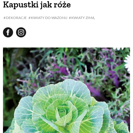
Kapustki jak róże
BUDUJEMY DOM
DEKORACJE
KWIATY DO WAZONU
KWIATY ZIMĄ
OGRÓD
WARZYWA I OWOCE
ROŚLINY OGRODOWE
PORADY
ZIELEŃ W DOMU
PROJEKTOWANIE OGRODU