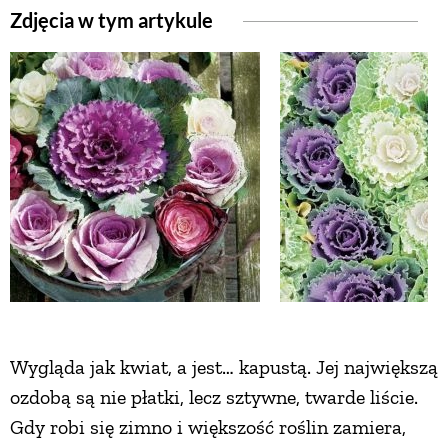
Zdjęcia w tym artykule
ZWIERZĘTA W NATURZE
GRZYBY
KRAJOBRAZ
RĘKODZIEŁO
RZEMIOSŁO
ZWYCZAJE
Wygląda jak kwiat, a jest… kapustą. Jej największą
ozdobą są nie płatki, lecz sztywne, twarde liście.
ZRÓB TO SAM
Gdy robi się zimno i większość roślin zamiera,