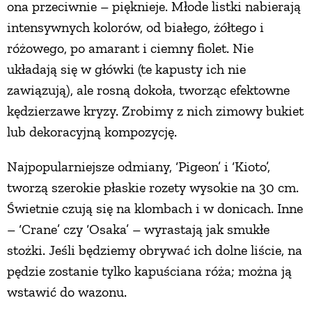
ona przeciwnie – pięknieje. Młode listki nabierają
intensywnych kolorów, od białego, żółtego i
PRZEPISY
różowego, po amarant i ciemny fiolet. Nie
układają się w główki (te kapusty ich nie
ŚNIADANIA
zawiązują), ale rosną dokoła, tworząc efektowne
kędzierzawe kryzy. Zrobimy z nich zimowy bukiet
PRZYSTAWKI
lub dekoracyjną kompozycję.
ZUPY
Najpopularniejsze odmiany, ‘Pigeon’ i ‘Kioto’,
tworzą szerokie płaskie rozety wysokie na 30 cm.
DANIA GŁÓWNE
Świetnie czują się na klombach i w donicach. Inne
– ‘Crane’ czy ‘Osaka’ – wyrastają jak smukłe
CIASTA I DESERY
stożki. Jeśli będziemy obrywać ich dolne liście, na
pędzie zostanie tylko kapuściana róża; można ją
wstawić do wazonu.
DODATKI