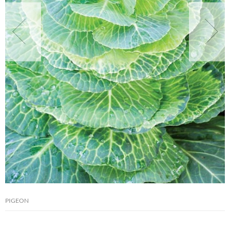
NATURALNIE
URODA
NATURALNA APTECZKA
DLA DOMU
EKO ŻYCIE
PRZYRODA
PIGEON
ZWIERZĘTA DOMOWE