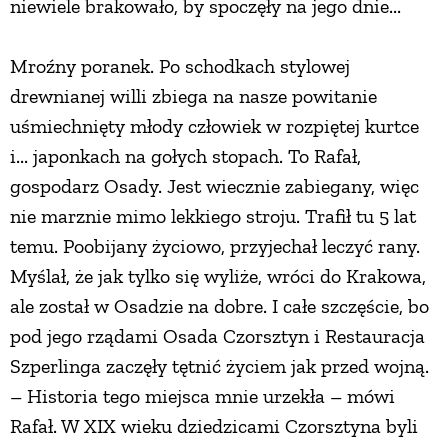
niewiele brakowało, by spoczęły na jego dnie...
PRZEPISY
Mroźny poranek. Po schodkach stylowej
drewnianej willi zbiega na nasze powitanie
ŚNIADANIA
uśmiechnięty młody człowiek w rozpiętej kurtce
i... japonkach na gołych stopach. To Rafał,
PRZYSTAWKI
gospodarz Osady. Jest wiecznie zabiegany, więc
nie marznie mimo lekkiego stroju. Trafił tu 5 lat
ZUPY
temu. Poobijany życiowo, przyjechał leczyć rany.
Myślał, że jak tylko się wyliże, wróci do Krakowa,
DANIA GŁÓWNE
ale został w Osadzie na dobre. I całe szczęście, bo
pod jego rządami Osada Czorsztyn i Restauracja
CIASTA I DESERY
Szperlinga zaczęły tętnić życiem jak przed wojną.
– Historia tego miejsca mnie urzekła – mówi
DODATKI
Rafał. W XIX wieku dziedzicami Czorsztyna byli