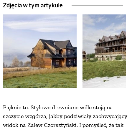
Zdjęcia w tym artykule
ZWIERZĘTA W NATURZE
GRZYBY
KRAJOBRAZ
RĘKODZIEŁO
RZEMIOSŁO
ZWYCZAJE
Pięknie tu. Stylowe drewniane wille stoją na
szczycie wzgórza, jakby podziwiały zachwycający
widok na Zalew Czorsztyński. I pomyśleć, że tak
ZRÓB TO SAM