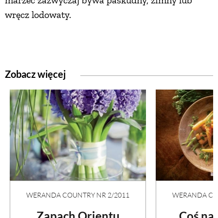
marzec zazwyczaj bywa paskudny, zimny lub
wręcz lodowaty.
Zobacz więcej
WERANDA COUNTRY NR 2/2011
WERANDA COU
Zapach Orientu
Coś na