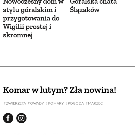
Nowoczesny dom w
Góralska chata
stylu góralskim i
Ślązaków
przygotowania do
Wigilii prostej i
skromnej
Komar w lutym? Zła nowina!
ZWIERZĘTA
OWADY
KOMARY
POGODA
MARZEC