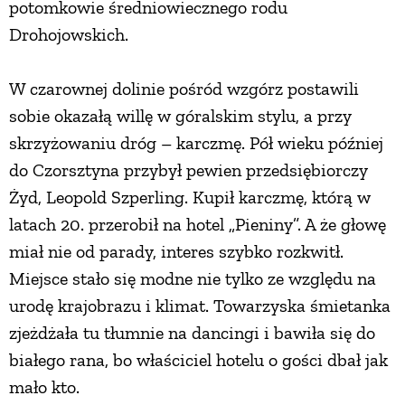
potomkowie średniowiecznego rodu
PRZETWORY
Drohojowskich.
INNE
W czarownej dolinie pośród wzgórz postawili
sobie okazałą willę w góralskim stylu, a przy
skrzyżowaniu dróg – karczmę. Pół wieku później
do Czorsztyna przybył pewien przedsiębiorczy
Żyd, Leopold Szperling. Kupił karczmę, którą w
latach 20. przerobił na hotel „Pieniny”. A że głowę
miał nie od parady, interes szybko rozkwitł.
Miejsce stało się modne nie tylko ze względu na
urodę krajobrazu i klimat. Towarzyska śmietanka
zjeżdżała tu tłumnie na dancingi i bawiła się do
białego rana, bo właściciel hotelu o gości dbał jak
mało kto.