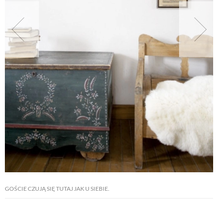
NATURALNIE
URODA
NATURALNA APTECZKA
DLA DOMU
EKO ŻYCIE
PRZYRODA
GOŚCIE CZUJĄ SIĘ TUTAJ JAK U SIEBIE.
ZWIERZĘTA DOMOWE