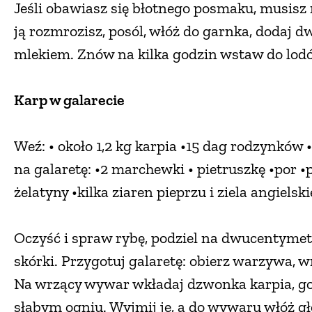
Jeśli obawiasz się błotnego posmaku, musisz
ją rozmrozisz, posól, włóż do garnka, dodaj d
mlekiem. Znów na kilka godzin wstaw do lodó
Karp w galarecie
Weź: • około 1,2 kg karpia •15 dag rodzynków 
na galaretę: •2 marchewki • pietruszkę •por •pó
żelatyny •kilka ziaren pieprzu i ziela angielski
Oczyść i spraw rybę, podziel na dwucentymet
skórki. Przygotuj galaretę: obierz warzywa, w
Na wrzący wywar wkładaj dzwonka karpia, go
słabym ogniu. Wyjmij je, a do wywaru włóż gło