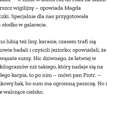
rszcz wigilijny – opowiada Magda
zki. Specjalnie dla nas przygotowała
słodko w galarecie.
 lubią też liny, karasie, czasem trafi się
owie badali i czyścili jeziorko; opowiadali, że
e wąsate sumy. Nic dziwnego, że łatwiej w
ilogramów niż takiego, który nadaje się na
łego karpia, to po nim – mówi pan Piotr. –
sikowy hak, bo sum ma ogromną paszczę. No i
e walczące cielsko.