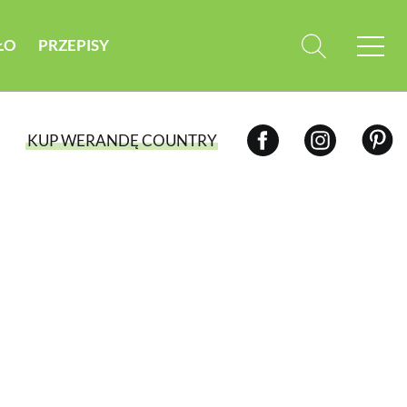
ŁO
PRZEPISY
KUP WERANDĘ COUNTRY
WYBIERZ TYP WYDANIA
WYDANIE DRUKOWANE
aktualny numer z dostawą do domu
E-WYDANIE PDF
przeglądaj bezpośrednio na Twoim
komputerze lub urządzeniu mobilnym