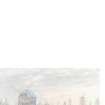
SCE
DOMY NA ŚWIECIE
URZĄDZAMY D
 I OWOCE
ROŚLINY OGRODOWE
PORA
 OGRODU
NATURALNIE
URODA
NATU
U
EKO ŻYCIE
PRZYRODA
ZWIERZĘT
URZE
GRZYBY
KRAJOBRAZ
RĘKODZI
B TO SAM
PRZEPISY
ŚNIADANIA
PR
NE
CIASTA I DESERY
DODATKI
PRZE