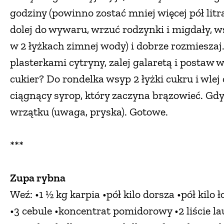
godziny (powinno zostać mniej więcej pół litr
dolej do wywaru, wrzuć rodzynki i migdały, w
w 2 łyżkach zimnej wody) i dobrze rozmieszaj
plasterkami cytryny, zalej galaretą i postaw 
cukier? Do rondelka wsyp 2 łyżki cukru i wlej 
ciągnący syrop, który zaczyna brązowieć. Gdy
wrzątku (uwaga, pryska). Gotowe.
***
Zupa rybna
Weź: •1 ½ kg karpia •pół kilo dorsza •pół kilo 
•3 cebule •koncentrat pomidorowy •2 liście laur