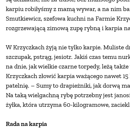
karpiu robiłyśmy z mamą wywar, a na nim ba
Smutkiewicz, szefowa kuchni na Farmie Krzyc
rozgrzewającą zimową zupę rybną i karpia na 
W Krzyczkach żyją nie tylko karpie. Muliste dno
szczupak, pstrąg, jesiotr. Jakiś czas temu nurk
na dnie, jak wielkie czarne torpedy, leżą takż
Krzyczkach złowić karpia ważącego nawet 15 k
patelnię. – Sumy to drapieżniki, jak dorwą ma
Na taką wielgachną rybę potrzebny jest jano
żyłka, która utrzyma 60-kilogramowe, zaciekl
Rada na karpia