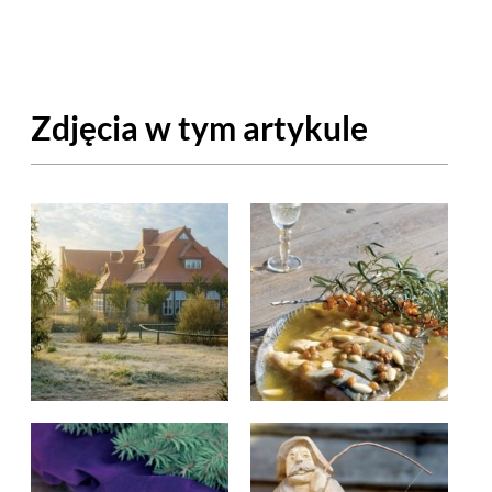
OM
BUDUJEMY DOM
DY
ZIELEŃ W DOMU
Zdjęcia w tym artykule
RALNA APTECZKA
A DOMOWE
EŁO
RZEMIOSŁO
ZYSTAWKI
ZUPY
TWORY
INNE