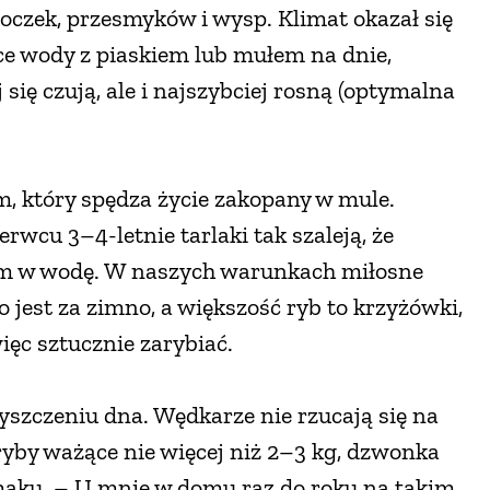
atoczek, przesmyków i wysp. Klimat okazał się
ące wody z piaskiem lub mułem na dnie,
 się czują, ale i najszybciej rosną (optymalna
m, który spędza życie zakopany w mule.
wcu 3–4-letnie tarlaki tak szaleją, że
iem w wodę. W naszych warunkach miłosne
 jest za zimno, a większość ryb to krzyżówki,
ęc sztucznie zarybiać.
yszczeniu dna. Wędkarze nie rzucają się na
ryby ważące nie więcej niż 2–3 kg, dzwonka
osmaku. – U mnie w domu raz do roku na takim