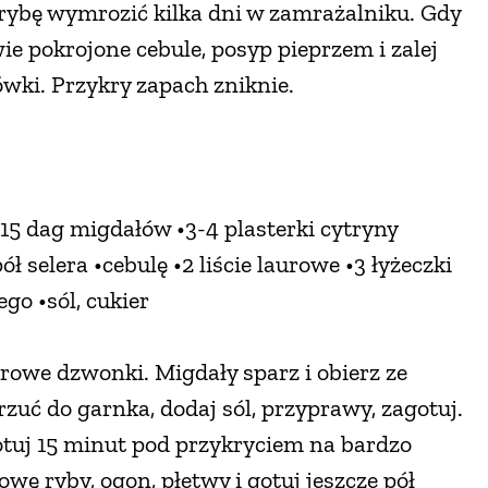
 rybę wymrozić kilka dni w zamrażalniku. Gdy
wie pokrojone cebule, posyp pieprzem i zalej
wki. Przykry zapach zniknie.
•15 dag migdałów •3-4 plasterki cytryny
ł selera •cebulę •2 liście laurowe •3 łyżeczki
ego •sól, cukier
rowe dzwonki. Migdały sparz i obierz ze
rzuć do garnka, dodaj sól, przyprawy, zagotuj.
tuj 15 minut pod przykryciem na bardzo
wę ryby, ogon, płetwy i gotuj jeszcze pół