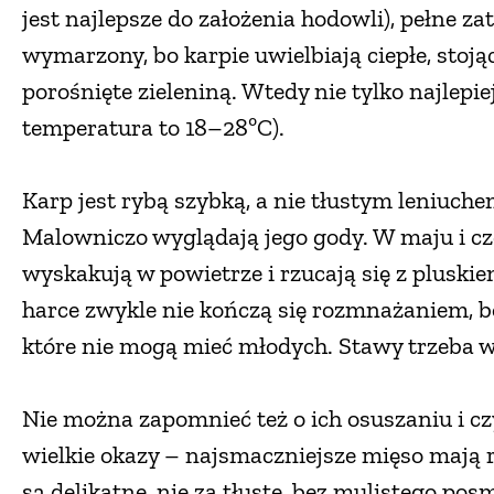
jest najlepsze do założenia hodowli), pełne z
wymarzony, bo karpie uwielbiają ciepłe, stoj
porośnięte zieleniną. Wtedy nie tylko najlepiej
temperatura to 18–28ºC).
Karp jest rybą szybką, a nie tłustym leniuche
Malowniczo wyglądają jego gody. W maju i czer
wyskakują w powietrze i rzucają się z plusk
harce zwykle nie kończą się rozmnażaniem, bo
które nie mogą mieć młodych. Stawy trzeba wi
Nie można zapomnieć też o ich osuszaniu i cz
wielkie okazy – najsmaczniejsze mięso mają 
są delikatne, nie za tłuste, bez mulistego p