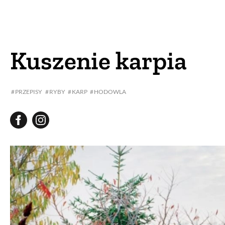
DOM
DOMY W POL
OGRÓD
WARZYWA
Kuszenie karpia
PROJEKTOWANIE
PRZEPISY
RYBY
KARP
HODOWLA
DLA DOM
ZWIERZĘTA W NAT
ZWYCZAJE
ZRÓ
DANIA GŁÓW