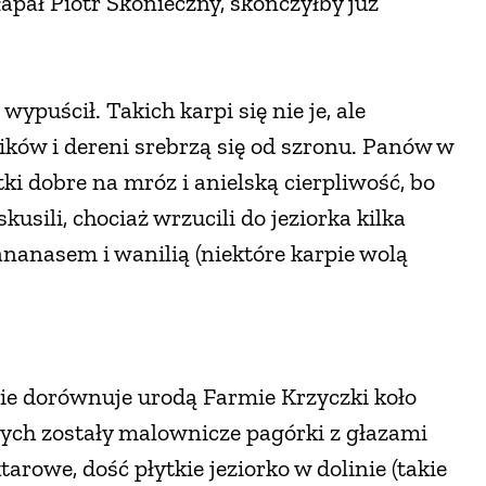
łapał Piotr Skonieczny, skończyłby już
ypuścił. Takich karpi się nie je, ale
ików i dereni srebrzą się od szronu. Panów w
ki dobre na mróz i anielską cierpliwość, bo
sili, chociaż wrzucili do jeziorka kilka
anasem i wanilią (niektóre karpie wolą
nie dorównuje urodą Farmie Krzyczki koło
rych zostały malownicze pagórki z głazami
rowe, dość płytkie jeziorko w dolinie (takie