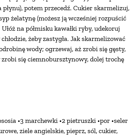
a płynu), potem przecedź. Cukier skarmelizuj,
syp żelatynę (możesz ją wcześniej rozpuścić
. Ułóż na półmisku kawałki ryby, udekoruj
w chłodzie, żeby zastygła. Jak skarmelizować
odrobinę wody; ogrzewaj, aż zrobi się gęsty,
 zrobi się ciemnobursztynowy, dolej trochę
łososia •3 marchewki •2 pietruszki •por •seler
owe, ziele angielskie, pieprz, sól, cukier,