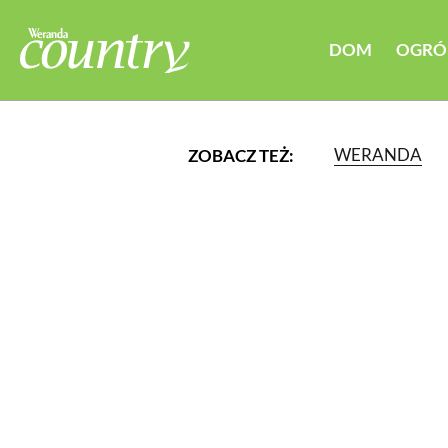
DOM
OGRÓ
WERANDA
ZOBACZ TEŻ:
LUB WYBIERZ JEDNĄ Z K