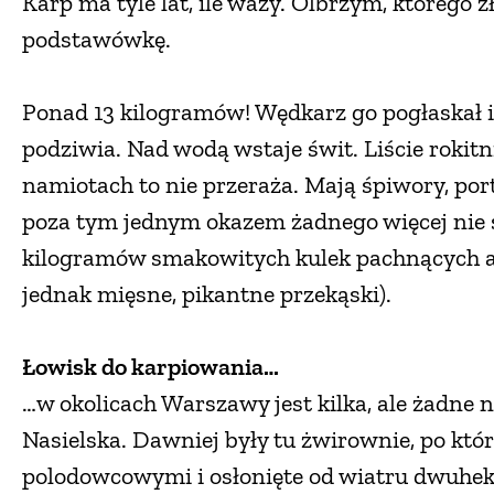
Karp ma tyle lat, ile waży. Olbrzym, którego z
podstawówkę.
Ponad 13 kilogramów! Wędkarz go pogłaskał i w
podziwia. Nad wodą wstaje świt. Liście rokitn
namiotach to nie przeraża. Mają śpiwory, port
poza tym jednym okazem żadnego więcej nie sku
kilogramów smakowitych kulek pachnących an
jednak mięsne, pikantne przekąski).
Łowisk do karpiowania…
…w okolicach Warszawy jest kilka, ale żadne 
Nasielska. Dawniej były tu żwirownie, po któ
polodowcowymi i osłonięte od wiatru dwuhekta