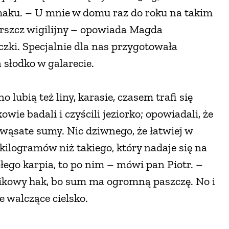
osmaku. – U mnie w domu raz do roku na takim
rszcz wigilijny – opowiada Magda
zki. Specjalnie dla nas przygotowała
słodko w galarecie.
 lubią też liny, karasie, czasem trafi się
owie badali i czyścili jeziorko; opowiadali, że
e wąsate sumy. Nic dziwnego, że łatwiej w
ilogramów niż takiego, który nadaje się na
łego karpia, to po nim – mówi pan Piotr. –
sikowy hak, bo sum ma ogromną paszczę. No i
e walczące cielsko.