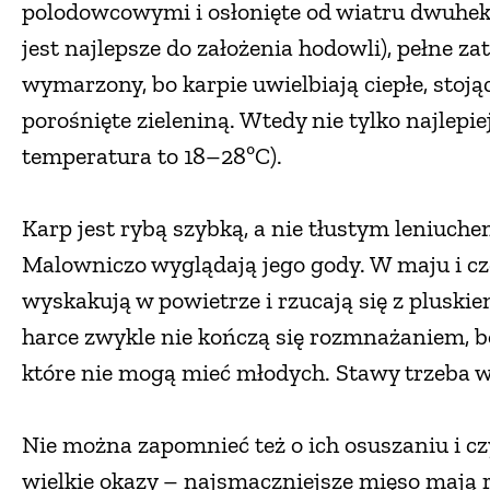
polodowcowymi i osłonięte od wiatru dwuhekta
jest najlepsze do założenia hodowli), pełne z
wymarzony, bo karpie uwielbiają ciepłe, stoj
porośnięte zieleniną. Wtedy nie tylko najlepiej
temperatura to 18–28ºC).
Karp jest rybą szybką, a nie tłustym leniuche
Malowniczo wyglądają jego gody. W maju i czer
wyskakują w powietrze i rzucają się z plusk
harce zwykle nie kończą się rozmnażaniem, bo
które nie mogą mieć młodych. Stawy trzeba wi
Nie można zapomnieć też o ich osuszaniu i cz
wielkie okazy – najsmaczniejsze mięso mają 