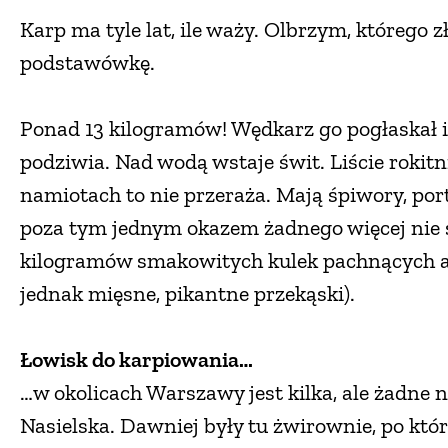
Karp ma tyle lat, ile waży. Olbrzym, którego z
podstawówkę.
Ponad 13 kilogramów! Wędkarz go pogłaskał i w
podziwia. Nad wodą wstaje świt. Liście rokitn
namiotach to nie przeraża. Mają śpiwory, port
poza tym jednym okazem żadnego więcej nie sku
kilogramów smakowitych kulek pachnących an
jednak mięsne, pikantne przekąski).
Łowisk do karpiowania…
…w okolicach Warszawy jest kilka, ale żadne 
Nasielska. Dawniej były tu żwirownie, po któ