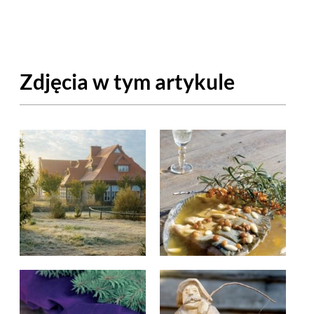
OM
BUDUJEMY DOM
DY
ZIELEŃ W DOMU
Zdjęcia w tym artykule
RALNA APTECZKA
A DOMOWE
EŁO
RZEMIOSŁO
ZYSTAWKI
ZUPY
TWORY
INNE