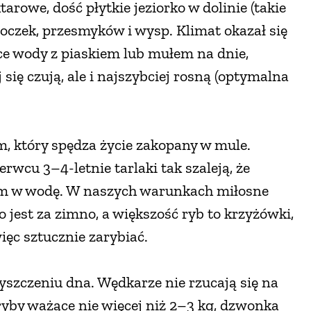
rowe, dość płytkie jeziorko w dolinie (takie
atoczek, przesmyków i wysp. Klimat okazał się
ące wody z piaskiem lub mułem na dnie,
 się czują, ale i najszybciej rosną (optymalna
m, który spędza życie zakopany w mule.
wcu 3–4-letnie tarlaki tak szaleją, że
iem w wodę. W naszych warunkach miłosne
 jest za zimno, a większość ryb to krzyżówki,
ęc sztucznie zarybiać.
yszczeniu dna. Wędkarze nie rzucają się na
ryby ważące nie więcej niż 2–3 kg, dzwonka