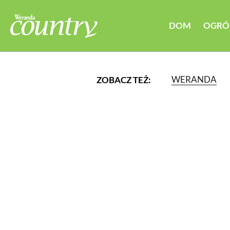
DOM
OGRÓ
WERANDA
ZOBACZ TEŻ:
LUB WYBIERZ JEDNĄ Z K