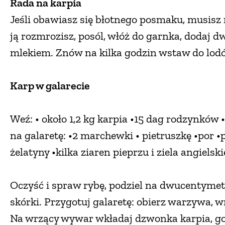
Rada na karpia
Jeśli obawiasz się błotnego posmaku, musisz
ją rozmrozisz, posól, włóż do garnka, dodaj d
mlekiem. Znów na kilka godzin wstaw do lodó
Karp w galarecie
Weź: • około 1,2 kg karpia •15 dag rodzynków 
na galaretę: •2 marchewki • pietruszkę •por •pó
żelatyny •kilka ziaren pieprzu i ziela angielski
Oczyść i spraw rybę, podziel na dwucentymet
skórki. Przygotuj galaretę: obierz warzywa, w
Na wrzący wywar wkładaj dzwonka karpia, go