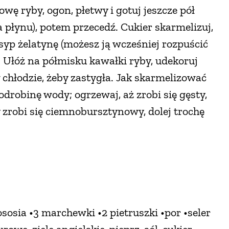
wę ryby, ogon, płetwy i gotuj jeszcze pół
a płynu), potem przecedź. Cukier skarmelizuj,
syp żelatynę (możesz ją wcześniej rozpuścić
. Ułóż na półmisku kawałki ryby, udekoruj
w chłodzie, żeby zastygła. Jak skarmelizować
odrobinę wody; ogrzewaj, aż zrobi się gęsty,
 zrobi się ciemnobursztynowy, dolej trochę
łososia •3 marchewki •2 pietruszki •por •seler