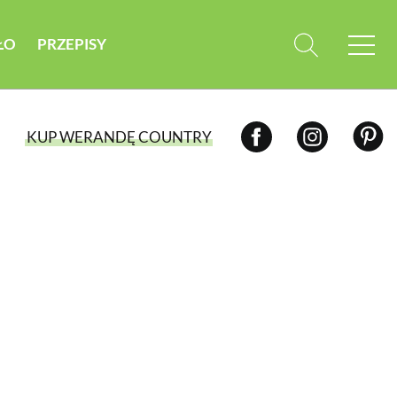
ŁO
PRZEPISY
KUP WERANDĘ COUNTRY
WYBIERZ TYP WYDANIA
WYDANIE DRUKOWANE
aktualny numer z dostawą do domu
E-WYDANIE PDF
przeglądaj bezpośrednio na Twoim
komputerze lub urządzeniu mobilnym