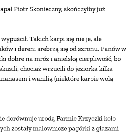
łapał Piotr Skonieczny, skończyłby już
ypuścił. Takich karpi się nie je, ale
ików i dereni srebrzą się od szronu. Panów w
ki dobre na mróz i anielską cierpliwość, bo
sili, chociaż wrzucili do jeziorka kilka
anasem i wanilią (niektóre karpie wolą
nie dorównuje urodą Farmie Krzyczki koło
rych zostały malownicze pagórki z głazami