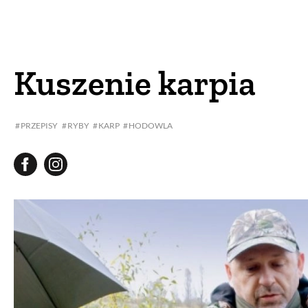
DOM
DOMY W POL
OGRÓD
WARZYWA
Kuszenie karpia
PROJEKTOWANIE
PRZEPISY
RYBY
KARP
HODOWLA
DLA DOM
ZWIERZĘTA W NAT
ZWYCZAJE
ZRÓ
DANIA GŁÓW