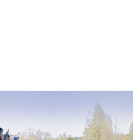
SCE
DOMY NA ŚWIECIE
URZĄDZAMY D
 I OWOCE
ROŚLINY OGRODOWE
PORA
 OGRODU
NATURALNIE
URODA
NATU
U
EKO ŻYCIE
PRZYRODA
ZWIERZĘT
URZE
GRZYBY
KRAJOBRAZ
RĘKODZI
B TO SAM
PRZEPISY
ŚNIADANIA
PR
NE
CIASTA I DESERY
DODATKI
PRZE