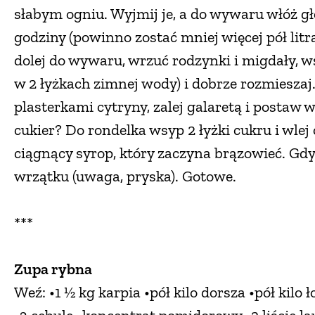
słabym ogniu. Wyjmij je, a do wywaru włóż gło
godziny (powinno zostać mniej więcej pół litr
dolej do wywaru, wrzuć rodzynki i migdały, w
w 2 łyżkach zimnej wody) i dobrze rozmieszaj
plasterkami cytryny, zalej galaretą i postaw 
cukier? Do rondelka wsyp 2 łyżki cukru i wlej 
ciągnący syrop, który zaczyna brązowieć. Gdy
wrzątku (uwaga, pryska). Gotowe.
***
Zupa rybna
Weź: •1 ½ kg karpia •pół kilo dorsza •pół kilo 