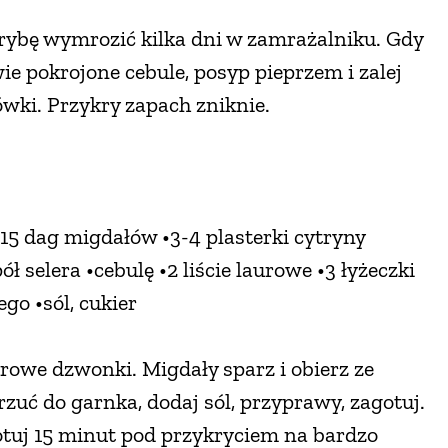
 rybę wymrozić kilka dni w zamrażalniku. Gdy
wie pokrojone cebule, posyp pieprzem i zalej
wki. Przykry zapach zniknie.
•15 dag migdałów •3-4 plasterki cytryny
ł selera •cebulę •2 liście laurowe •3 łyżeczki
ego •sól, cukier
rowe dzwonki. Migdały sparz i obierz ze
rzuć do garnka, dodaj sól, przyprawy, zagotuj.
tuj 15 minut pod przykryciem na bardzo