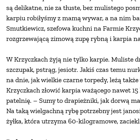
są delikatne, nie za tłuste, bez mulistego p
karpiu robiłyśmy z mamą wywar, a na nim ba
Smutkiewicz, szefowa kuchni na Farmie Krzyc
rozgrzewającą zimową zupę rybną i karpia na 
W Krzyczkach żyją nie tylko karpie. Muliste dno
szczupak, pstrąg, jesiotr. Jakiś czas temu nurk
na dnie, jak wielkie czarne torpedy, leżą takż
Krzyczkach złowić karpia ważącego nawet 15 k
patelnię. – Sumy to drapieżniki, jak dorwą ma
Na taką wielgachną rybę potrzebny jest jano
żyłka, która utrzyma 60-kilogramowe, zaciekl