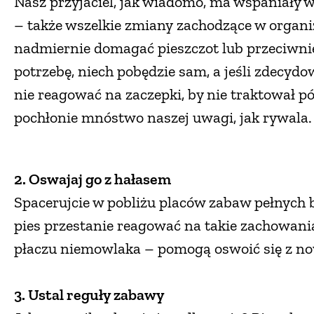
Nasz przyjaciel, jak wiadomo, ma wspaniały
– także wszelkie zmiany zachodzące w organiz
nadmiernie domagać pieszczot lub przeciwnie
potrzebę, niech pobędzie sam, a jeśli zdecydo
nie reagować na zaczepki, by nie traktował pó
pochłonie mnóstwo naszej uwagi, jak rywala
2. Oswajaj go z hałasem
Spacerujcie w pobliżu placów zabaw pełnych b
pies przestanie reagować na takie zachowania
płaczu niemowlaka – pomogą oswoić się z n
3. Ustal reguły zabawy