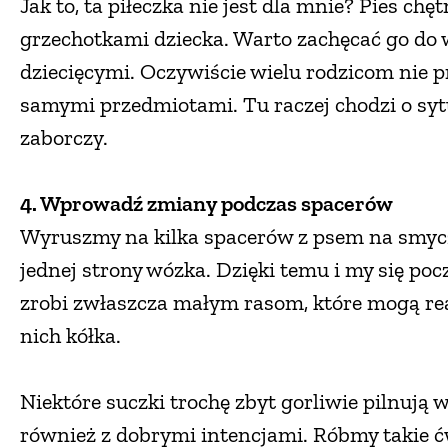
Jak to, ta piłeczka nie jest dla mnie? Pies ch
grzechotkami dziecka. Warto zachęcać go do 
dziecięcymi. Oczywiście wielu rodzicom nie pr
samymi przedmiotami. Tu raczej chodzi o sytua
zaborczy.
4. Wprowadź zmiany podczas spacerów
Wyruszmy na kilka spacerów z psem na smycz
jednej strony wózka. Dzięki temu i my się poc
zrobi zwłaszcza małym rasom, które mogą re
nich kółka.
Niektóre suczki trochę zbyt gorliwie pilnują 
również z dobrymi intencjami. Róbmy takie ćw