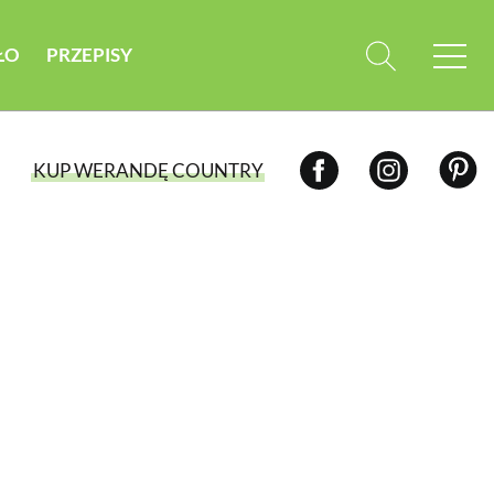
ŁO
PRZEPISY
KUP WERANDĘ COUNTRY
WYBIERZ TYP WYDANIA
WYDANIE DRUKOWANE
aktualny numer z dostawą do domu
E-WYDANIE PDF
przeglądaj bezpośrednio na Twoim
komputerze lub urządzeniu mobilnym