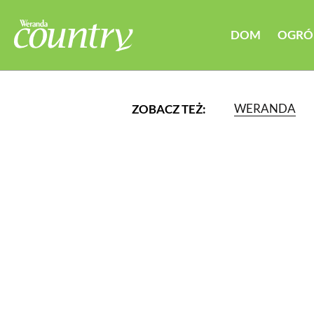
DOM
OGRÓ
WERANDA
ZOBACZ TEŻ:
LUB WYBIERZ JEDNĄ Z K