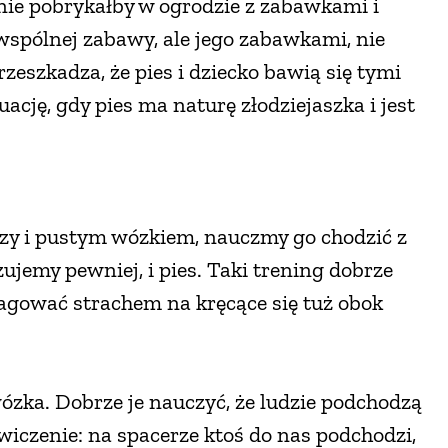
ętnie pobrykałby w ogrodzie z zabawkami i
wspólnej zabawy, ale jego zabawkami, nie
zeszkadza, że pies i dziecko bawią się tymi
cję, gdy pies ma naturę złodziejaszka i jest
y i pustym wózkiem, nauczmy go chodzić z
zujemy pewniej, i pies. Taki trening dobrze
agować strachem na kręcące się tuż obok
wózka. Dobrze je nauczyć, że ludzie podchodzą
iczenie: na spacerze ktoś do nas podchodzi,