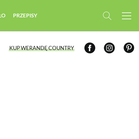
ŁO
PRZEPISY
KUP WERANDĘ COUNTRY
WYBIERZ TYP WYDANIA
WYDANIE DRUKOWANE
aktualny numer z dostawą do domu
E-WYDANIE PDF
przeglądaj bezpośrednio na Twoim
komputerze lub urządzeniu mobilnym