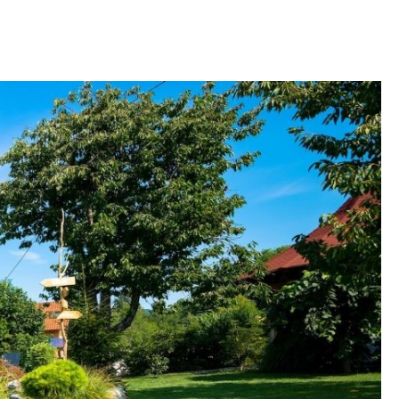
OM
BUDUJEMY DOM
DY
ZIELEŃ W DOMU
RALNA APTECZKA
A DOMOWE
EŁO
RZEMIOSŁO
ZYSTAWKI
ZUPY
TWORY
INNE