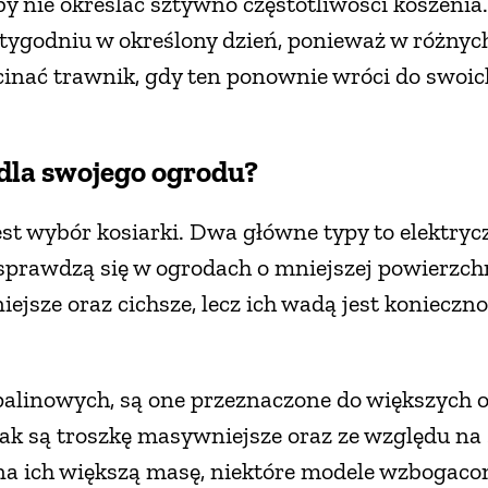
y nie określać sztywno częstotliwości koszenia.
 tygodniu w określony dzień, ponieważ w różnyc
obcinać trawnik, gdy ten ponownie wróci do swoi
 dla swojego ogrodu?
t wybór kosiarki. Dwa główne typy to elektrycz
prawdzą się w ogrodach o mniejszej powierzch
niejsze oraz cichsze, lecz ich wadą jest koniecz
alinowych, są one przeznaczone do większych 
ak są troszkę masywniejsze oraz ze względu na s
a ich większą masę, niektóre modele wzbogacon