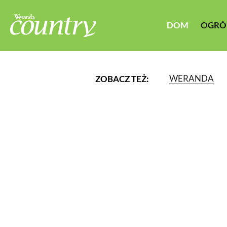
DOM
OGRÓ
WERANDA
ZOBACZ TEŻ:
LUB WYBIERZ JEDNĄ Z K