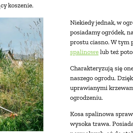
cy koszenie.
Niekiedy jednak, w og
posiadamy ogródek, na
prostu ciasno. W tym 
spalinowe
lub też poto
Charakteryzują się on
naszego ogrodu. Dzię
uprawianymi krzewami 
ogrodzeniu.
Kosa spalinowa sprawd
wysoka trawa. Posiada