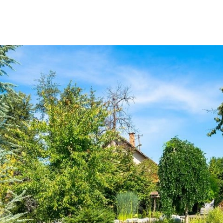
SCE
DOMY NA ŚWIECIE
URZĄDZAMY D
 I OWOCE
ROŚLINY OGRODOWE
PORA
 OGRODU
NATURALNIE
URODA
NATU
U
EKO ŻYCIE
PRZYRODA
ZWIERZĘT
URZE
GRZYBY
KRAJOBRAZ
RĘKODZI
B TO SAM
PRZEPISY
ŚNIADANIA
PR
NE
CIASTA I DESERY
DODATKI
PRZE