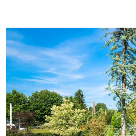
DOM
DOMY W POL
OGRÓD
WARZYWA
PROJEKTOWANIE
DLA DOM
ZWIERZĘTA W NAT
ZWYCZAJE
ZRÓ
DANIA GŁÓW