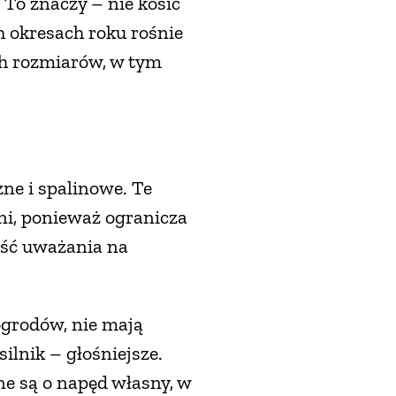
 To znaczy – nie kosić
h okresach roku rośnie
ch rozmiarów, w tym
ne i spalinowe. Te
ni, ponieważ ogranicza
ność uważania na
ogrodów, nie mają
ilnik – głośniejsze.
e są o napęd własny, w