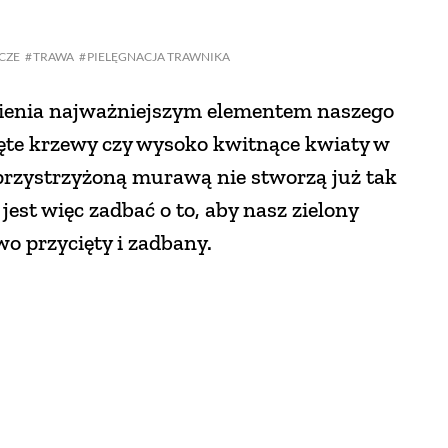
CZE
TRAWA
PIELĘGNACJA TRAWNIKA
pienia najważniejszym elementem naszego
ęte krzewy czy wysoko kwitnące kwiaty w
przystrzyżoną murawą nie stworzą już tak
jest więc zadbać o to, aby nasz zielony
o przycięty i zadbany.