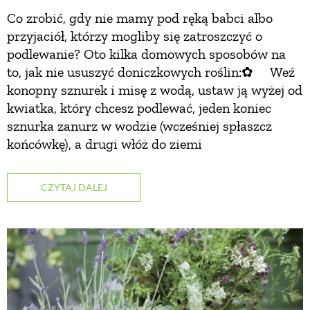
Co zrobić, gdy nie mamy pod ręką babci albo
ZWIERZĘTA W NATURZE
przyjaciół, którzy mogliby się zatroszczyć o
podlewanie? Oto kilka domowych sposobów na
to, jak nie ususzyć doniczkowych roślin:✿ Weź
GRZYBY
konopny sznurek i misę z wodą, ustaw ją wyżej od
kwiatka, który chcesz podlewać, jeden koniec
KRAJOBRAZ
sznurka zanurz w wodzie (wcześniej spłaszcz
końcówkę), a drugi włóż do ziemi
RĘKODZIEŁO
CZYTAJ DALEJ
RZEMIOSŁO
ZWYCZAJE
ZRÓB TO SAM