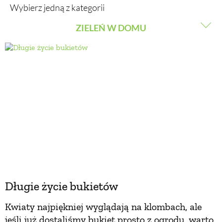
Wybierz jedną z kategorii
ZIELEŃ W DOMU
BUDUJEMY DOM
WARZYWA I OWOCE
OGRÓD
ROŚLINY OGRODOWE
WARZYWA I OWOCE
PORADY
ROŚLINY OGRODOWE
ZIELEŃ W DOMU
PORADY
PROJEKTOWANIE OGRODU
Długie życie bukietów
ZIELEŃ W DOMU
Kwiaty najpiękniej wyglądają na klombach, ale
PROJEKTOWANIE OGRODU
jeśli już dostaliśmy bukiet prosto z ogrodu, warto