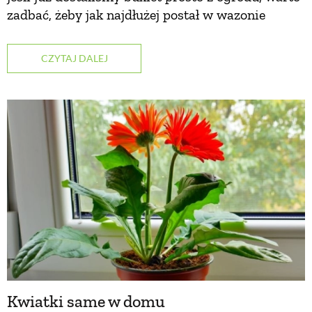
zadbać, żeby jak najdłużej postał w wazonie
NATURALNIE
CZYTAJ DALEJ
URODA
NATURALNA APTECZKA
DLA DOMU
EKO ŻYCIE
PRZYRODA
Kwiatki same w domu
ZWIERZĘTA DOMOWE