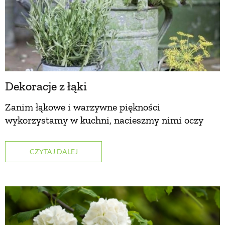
PRZEPISY
ŚNIADANIA
PRZYSTAWKI
Dekoracje z łąki
Zanim łąkowe i warzywne piękności
ZUPY
wykorzystamy w kuchni, nacieszmy nimi oczy
DANIA GŁÓWNE
CZYTAJ DALEJ
CIASTA I DESERY
DODATKI