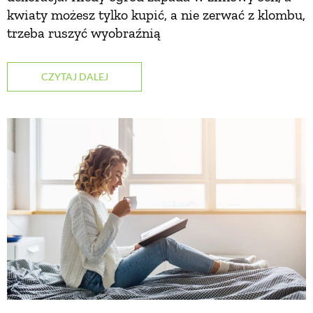
kwiaty możesz tylko kupić, a nie zerwać z klombu,
trzeba ruszyć wyobraźnią
NATURALNIE
CZYTAJ DALEJ
URODA
NATURALNA APTECZKA
DLA DOMU
EKO ŻYCIE
PRZYRODA
ZWIERZĘTA DOMOWE