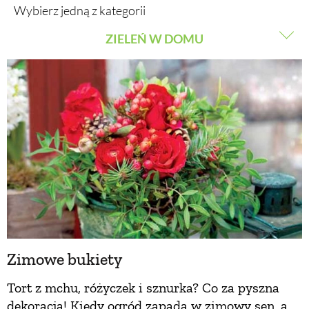
Wybierz jedną z kategorii
ZIELEŃ W DOMU
BUDUJEMY DOM
WARZYWA I OWOCE
OGRÓD
ROŚLINY OGRODOWE
WARZYWA I OWOCE
PORADY
ROŚLINY OGRODOWE
ZIELEŃ W DOMU
PORADY
PROJEKTOWANIE OGRODU
Zimowe bukiety
ZIELEŃ W DOMU
Tort z mchu, różyczek i sznurka? Co za pyszna
PROJEKTOWANIE OGRODU
dekoracja! Kiedy ogród zapada w zimowy sen, a