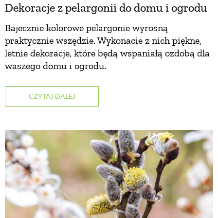
Dekoracje z pelargonii do domu i ogrodu
PRZEPISY
Bajecznie kolorowe pelargonie wyrosną
praktycznie wszędzie. Wykonacie z nich piękne,
ŚNIADANIA
letnie dekoracje, które będą wspaniałą ozdobą dla
waszego domu i ogrodu.
PRZYSTAWKI
CZYTAJ DALEJ
ZUPY
DANIA GŁÓWNE
CIASTA I DESERY
DODATKI