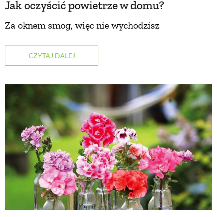
Jak oczyścić powietrze w domu?
ZWIERZĘTA W NATURZE
Za oknem smog, więc nie wychodzisz
GRZYBY
CZYTAJ DALEJ
KRAJOBRAZ
RĘKODZIEŁO
RZEMIOSŁO
ZWYCZAJE
ZRÓB TO SAM