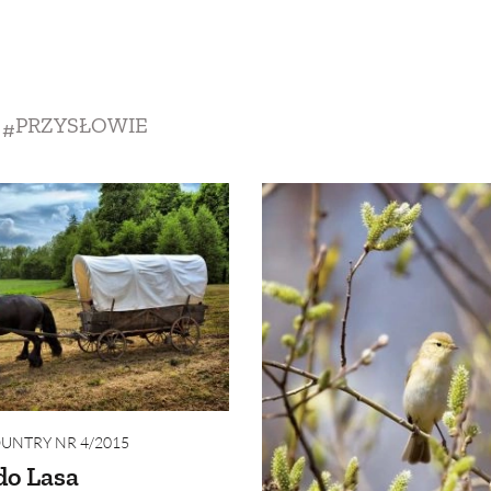
SCE
DOMY NA ŚWIECIE
URZĄDZAMY D
 I OWOCE
ROŚLINY OGRODOWE
PORA
PRZYSŁOWIE
 OGRODU
NATURALNIE
URODA
NATU
U
EKO ŻYCIE
PRZYRODA
ZWIERZĘT
URZE
GRZYBY
KRAJOBRAZ
RĘKODZI
B TO SAM
PRZEPISY
ŚNIADANIA
PR
NE
CIASTA I DESERY
DODATKI
PRZE
NTRY NR 4/2015
do Lasa