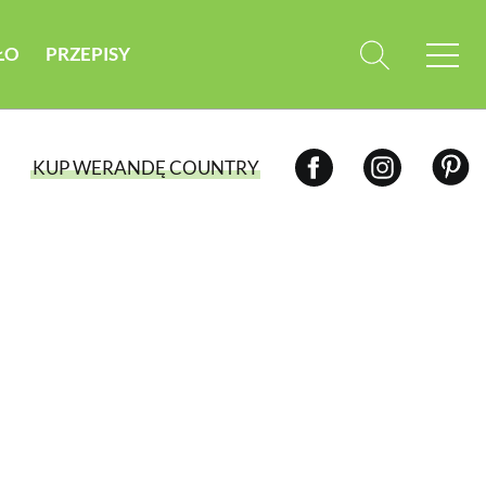
ŁO
PRZEPISY
KUP WERANDĘ COUNTRY
WYBIERZ TYP WYDANIA
WYDANIE DRUKOWANE
aktualny numer z dostawą do domu
E-WYDANIE PDF
przeglądaj bezpośrednio na Twoim
komputerze lub urządzeniu mobilnym