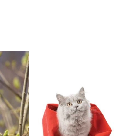
OM
BUDUJEMY DOM
DY
ZIELEŃ W DOMU
RALNA APTECZKA
A DOMOWE
EŁO
RZEMIOSŁO
ZYSTAWKI
ZUPY
TWORY
INNE