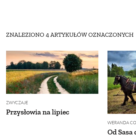
DOM
DOMY W POL
OGRÓD
WARZYWA
ZNALEZIONO 4 ARTYKUŁÓW
OZNACZONYCH
PROJEKTOWANIE
DLA DOM
ZWIERZĘTA W NAT
ZWYCZAJE
ZRÓ
ZWYCZAJE
DANIA GŁÓW
Przysłowia na lipiec
WERANDA COU
Od Sasa 