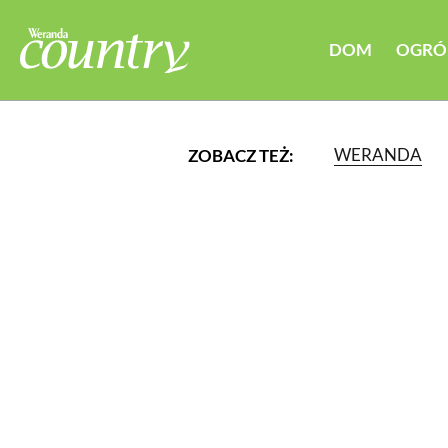
DOM
OGRÓ
WERANDA
ZOBACZ TEŻ:
LUB WYBIERZ JEDNĄ Z K