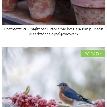
ZWIERZĘTA W NATURZE
GRZYBY
Ciemierniki – piękności, które nie boją się zimy. Kiedy
je sadzić i jak pielęgnować?
KRAJOBRAZ
PORADY
RĘKODZIEŁO
RZEMIOSŁO
ZWYCZAJE
ZRÓB TO SAM