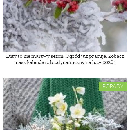
PRZEPISY
ŚNIADANIA
PRZYSTAWKI
Luty to nie martwy sezon. Ogród już pracuje. Zobacz
nasz kalendarz biodynamiczny na luty 2026!
ZUPY
DANIA GŁÓWNE
PORADY
CIASTA I DESERY
DODATKI