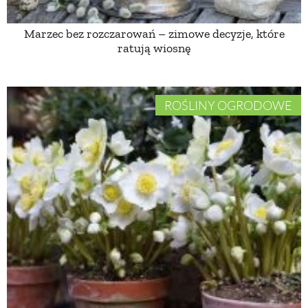
Marzec bez rozczarowań – zimowe decyzje, które
NATURALNIE
ratują wiosnę
URODA
ROŚLINY OGRODOWE
NATURALNA APTECZKA
DLA DOMU
EKO ŻYCIE
PRZYRODA
ZWIERZĘTA DOMOWE