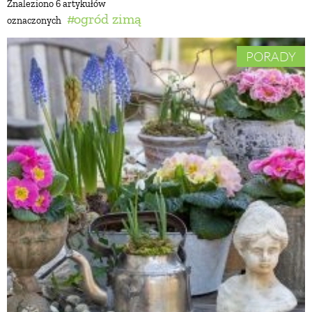
Znaleziono 6 artykułów
ogród zimą
oznaczonych
BUDUJEMY DOM
PORADY
OGRÓD
WARZYWA I OWOCE
ROŚLINY OGRODOWE
PORADY
ZIELEŃ W DOMU
PROJEKTOWANIE OGRODU