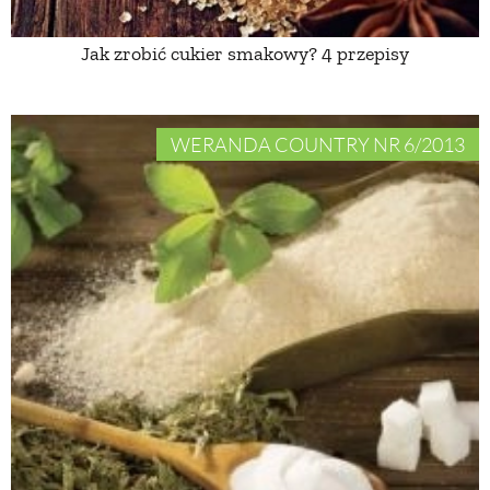
Jak zrobić cukier smakowy? 4 przepisy
NATURALNIE
URODA
WERANDA COUNTRY NR 6/2013
NATURALNA APTECZKA
DLA DOMU
EKO ŻYCIE
PRZYRODA
ZWIERZĘTA DOMOWE