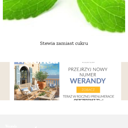
PRZEPISY
ŚNIADANIA
Stewia zamiast cukru
PRZYSTAWKI
ZUPY
DANIA GŁÓWNE
CIASTA I DESERY
DODATKI