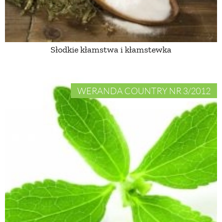
ZWIERZĘTA W NATURZE
Słodkie kłamstwa i kłamstewka
GRZYBY
KRAJOBRAZ
WERANDA COUNTRY NR 3/2012
RĘKODZIEŁO
RZEMIOSŁO
ZWYCZAJE
ZRÓB TO SAM