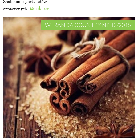
Znaleziono 3 artykułów
cukier
oznaczonych
BUDUJEMY DOM
WERANDA COUNTRY NR 12/2015
OGRÓD
WARZYWA I OWOCE
ROŚLINY OGRODOWE
PORADY
ZIELEŃ W DOMU
PROJEKTOWANIE OGRODU