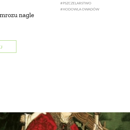
PSZCZELARSTWO
HODOWLA OWADÓW
o mrozu nagle
J