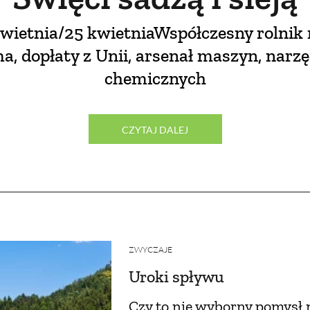
wietnia/25 kwietniaWspółczesny rolni
a, dopłaty z Unii, arsenał maszyn, narzę
chemicznych
CZYTAJ DALEJ
ZWYCZAJE
Uroki spływu
Czy to nie wyborny pomysł 