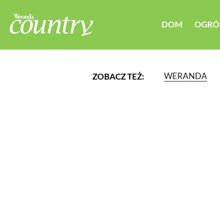
DOM
OGRÓ
WERANDA
ZOBACZ TEŻ:
LUB WYBIERZ JEDNĄ Z K