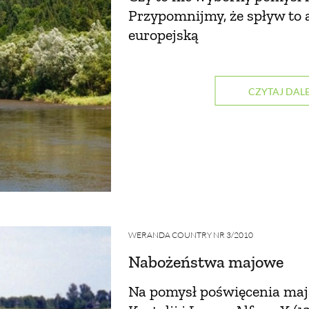
Przypomnijmy, że spływ to a
europejską
CZYTAJ DALE
WERANDA COUNTRY NR 3/2010
Nabożeństwa majowe
Na pomysł poświęcenia maja