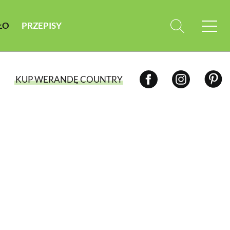
ŁO
PRZEPISY
KUP WERANDĘ COUNTRY
WYBIERZ TYP WYDANIA
WYDANIE DRUKOWANE
aktualny numer z dostawą do domu
E-WYDANIE PDF
przeglądaj bezpośrednio na Twoim
komputerze lub urządzeniu mobilnym