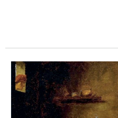
DOM
DOMY W POL
OGRÓD
WARZYWA
PROJEKTOWANIE
DLA DOM
ZWIERZĘTA W NAT
ZWYCZAJE
ZRÓ
DANIA GŁÓW