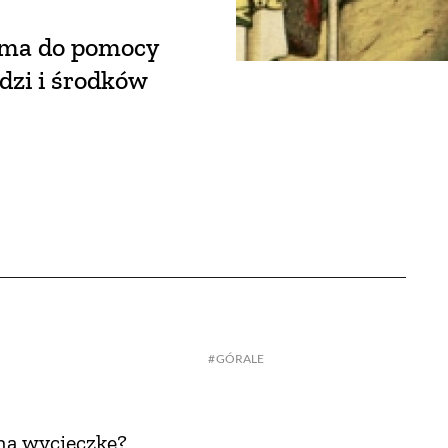
k ma do pomocy
dzi i środków
GÓRALE
na wycieczkę?