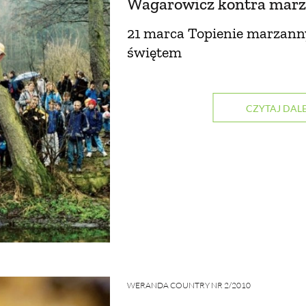
Wagarowicz kontra mar
21 marca Topienie marzanny
świętem
CZYTAJ DALE
WERANDA COUNTRY NR 2/2010