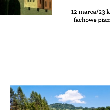
12 marca/23 k
fachowe pism