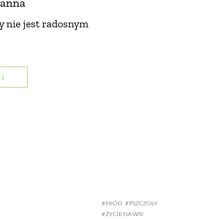
zanna
 nie jest radosnym
J
MIÓD
PSZCZOŁY
ŻYCIE NA WSI