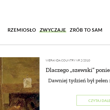
SCE
DOMY NA ŚWIECIE
URZĄDZAMY D
 I OWOCE
ROŚLINY OGRODOWE
PORA
RZEMIOSŁO
ZWYCZAJE
ZRÓB TO SAM
 OGRODU
NATURALNIE
URODA
NATU
U
EKO ŻYCIE
PRZYRODA
ZWIERZĘT
URZE
GRZYBY
KRAJOBRAZ
RĘKODZI
WERANDA COUNTRY NR 2/2010
Dlaczego „szewski” ponie
B TO SAM
PRZEPISY
ŚNIADANIA
PR
Dawniej tydzień był pełen
NE
CIASTA I DESERY
DODATKI
PRZE
CZYTAJ DALE