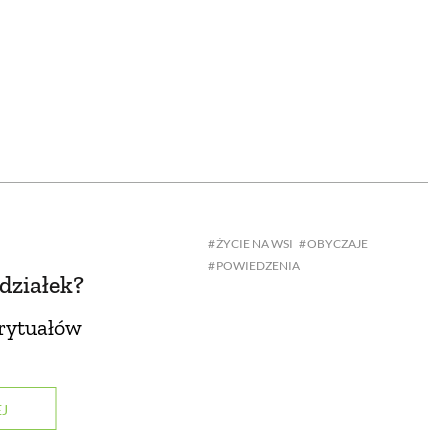
OM
BUDUJEMY DOM
DY
ZIELEŃ W DOMU
RALNA APTECZKA
A DOMOWE
ŻYCIE NA WSI
OBYCZAJE
EŁO
RZEMIOSŁO
POWIEDZENIA
działek?
ZYSTAWKI
ZUPY
 rytuałów
TWORY
INNE
J