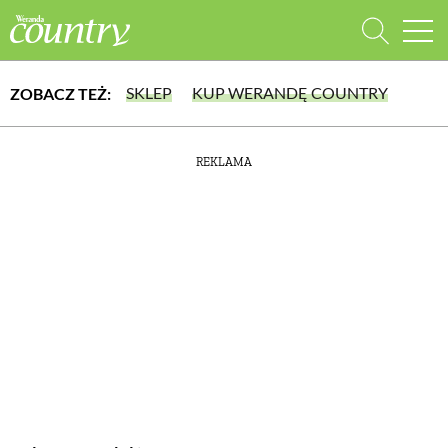
SKLEP
KUP WERANDĘ COUNTRY
ZOBACZ TEŻ:
WYBIERZ TYP WYDANIA
REKLAMA
lub wybierz jedną z kategorii
WYDANIE DRUKOWANE
aktualny numer z dostawą do domu
E-WYDANIE PDF
DOM
przeglądaj bezpośrednio na Twoim komputerze lub urządzeniu mobilnym
DOMY W POLSCE
DOMY NA ŚWIECIE
URZĄDZAMY DOM