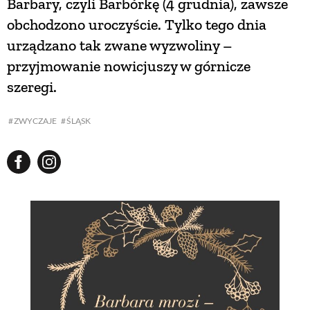
Barbary, czyli Barbórkę (4 grudnia), zawsze
obchodzono uroczyście. Tylko tego dnia
NATURALNIE
urządzano tak zwane wyzwoliny –
przyjmowanie nowicjuszy w górnicze
URODA
szeregi.
ZWYCZAJE
ŚLĄSK
NATURALNA APTECZKA
DLA DOMU
EKO ŻYCIE
PRZYRODA
ZWIERZĘTA DOMOWE