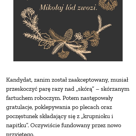
ZWIERZĘTA W NATURZE
GRZYBY
KRAJOBRAZ
RĘKODZIEŁO
Kandydat, zanim został zaakceptowany, musiał
przeskoczyć parę razy nad „skórą” – skórzanym
RZEMIOSŁO
fartuchem roboczym. Potem następowały
gratulacje, poklepywania po plecach oraz
ZWYCZAJE
poczęstunek składający się z „krupnioku i
napitku”. Oczywiście fundowany przez nowo
ZRÓB TO SAM
przyjętego.