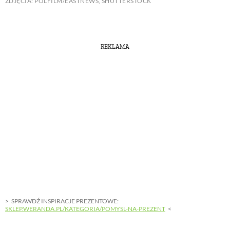
ZDJĘCIA: POLFILM/EASTNEWS, SHUTTERSTOCK
REKLAMA
SPRAWDŹ INSPIRACJE PREZENTOWE:
SKLEP.WERANDA.PL/KATEGORIA/POMYSL-NA-PREZENT