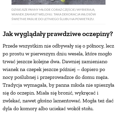
DZISIEJSZE PANNY MŁODE CORAZ CZĘŚCIEJ WYBIERAJĄ
WIANEK ZAMIAST WELONU. TAKA DEKORACJA WŁOSÓW
ŚWIETNIE PASUJE DO LETNIEGO ŚLUBU NA POWIETRZU.
Jak wyglądały prawdziwe oczepiny?
Przede wszystkim nie odbywały się o północy, lecz
po prostu w pierwszym dniu wesela, które mogło
trwać jeszcze kolejne dwa. Dawniej zamieniano
wianek na czepek jeszcze później – dopiero po
nocy poślubnej i przeprowadzce do domu męża.
Tradycja wymagała, by panna młoda nie spieszyła
się do oczepin. Miała się bronić, wykręcać i
zwlekać, nawet głośno lamentować. Mogła też dać
dyla do komory albo uciekać wokół stołu.