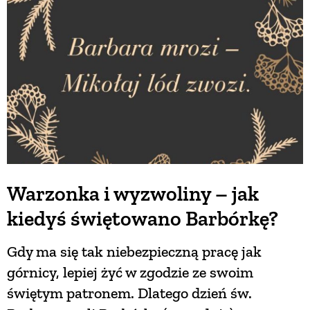
BUDUJEMY DOM
OGRÓD
WARZYWA I OWOCE
ROŚLINY OGRODOWE
Warzonka i wyzwoliny – jak
kiedyś świętowano Barbórkę?
PORADY
Gdy ma się tak niebezpieczną pracę jak
ZIELEŃ W DOMU
górnicy, lepiej żyć w zgodzie ze swoim
świętym patronem. Dlatego dzień św.
PROJEKTOWANIE OGRODU