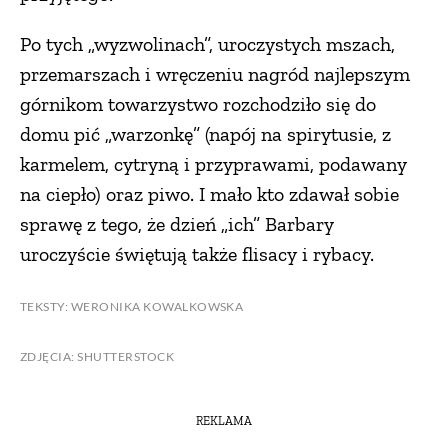
PRZEPISY
Po tych „wyzwolinach”, uroczystych mszach,
przemarszach i wręczeniu nagród najlepszym
ŚNIADANIA
górnikom towarzystwo rozchodziło się do
domu pić „warzonkę” (napój na spirytusie, z
karmelem, cytryną i przyprawami, podawany
PRZYSTAWKI
na ciepło) oraz piwo. I mało kto zdawał sobie
sprawę z tego, że dzień „ich” Barbary
ZUPY
uroczyście świętują także flisacy i rybacy.
DANIA GŁÓWNE
TEKSTY: WERONIKA KOWALKOWSKA
CIASTA I DESERY
ZDJĘCIA: SHUTTERSTOCK
DODATKI
REKLAMA