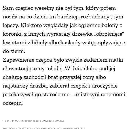
Sam czepiec weselny nie był tym, który potem
nosiła na co dzień. Im bardziej „rozbuchany”, tym
lepszy. Niektóre wyglądały jak ogromne balony z
koronki, z innych wyrastały drzewka „obrośnięte”
kwiatami z bibuły albo kaskady wstęg spływające
do ziemi.
Zapewnienie czepca było zwykle zadaniem matki
chrzestnej panny młodej. W dniu ślubu pod jej
chałupę zachodził brat przyszłej żony albo
najstarszy drużba, zabierał czepek i uroczyście
przekazywał go starościnie – mistrzyni ceremonii
oczepin.
TEKST: WERONIKA KOWALKOWSKA