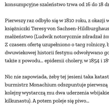
konsumpcyjne szaleństwo trwa od 16 do 18 dn
Pierwszy raz odbyło się w 1810 roku, z okazji
księżniczki Teresy von Sachsen-Hildburghausen
małżeństwo (Ludwik notorycznie zdradzał żonę
Z czasem ofertę uzupełniono o targ rolniczy, 
dwuwiekowej historii festynu odwoływano go 
także z powodu… epidemii cholery, w 1854 i 18
Nic nie zapowiada, żeby tej jesieni taka katas
burmistrz Monachium odszpuntuje pierwszą b
kolejny wystarczą mu dwa uderzenia wbijakie
kilkunastu). A potem poleje się piwo…