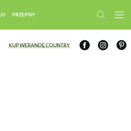
ŁO
PRZEPISY
KUP WERANDĘ COUNTRY
WYBIERZ TYP WYDANIA
WYDANIE DRUKOWANE
aktualny numer z dostawą do domu
E-WYDANIE PDF
przeglądaj bezpośrednio na Twoim
komputerze lub urządzeniu mobilnym