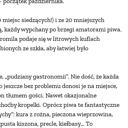
 początek października.
miejsc siedzących!) i ze 20 mniejszych
, każdy wypchany po brzegi amatorami piwa.
promila podaje się w litrowych kuflach
ionych ze szkła, aby łatwiej było
, „pudziany gastronomii”. Nie dość, że każda
to jeszcze bez problemu donosi je na miejsce,
on tłumem gości. Nawet okazjonalne
choćby kropelki. Oprócz piwa te fantastyczne
ychy”: kura z rożna, pieczona wieprzowina,
pusta kiszona, precle, kiełbasy… To