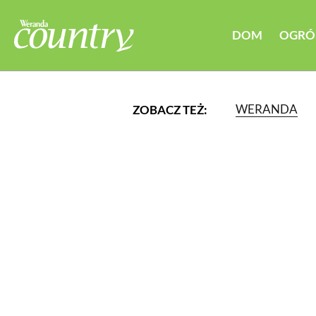
DOM
OGRÓ
WERANDA
ZOBACZ TEŻ:
LUB WYBIERZ JEDNĄ Z K