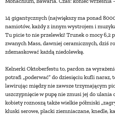
Monachium, Bawaria. Czas: koniec września –
14 gigantycznych (największy ma ponad 8000 
namiotów, każdy z innym wystrojem i muzyką
Tu picie to nie przelewki! Trunek o mocy 6,2 
zwanych Mass, dawniej ceramicznych, dziś rob
zdemaskować każdą niedolewkę.
Kelnerki Oktoberfestu to, pardon za wyrażenie
potrafi „poderwać” do dziesięciu kufli naraz, 
lawirując między nie zawsze trzymającym pi
uszczypnięcie w pupę nie zmusi jej do ulania 
kobiety roznoszą także wielkie półmiski „zagr
kluski serowe, placki ziemniaczane, knedle, ka