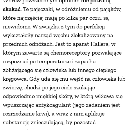
Wbrew powszechnym opiniom
nie potrafią
skakać.
Te pajęczaki, w odróżnieniu od pająków,
PRZEPISY
które najczęściej mają po kilka par oczu, są
niewidome. W związku z tym do perfekcji
ŚNIADANIA
wykształciły narząd węchu zlokalizowany na
przednich odnóżach. Jest to aparat Hallera, w
PRZYSTAWKI
którym zawarte są chemoreceptory pozwalające
rozpoznać po temperaturze i zapachu
ZUPY
zbliżającego się człowieka lub innego ciepłego
kręgowca. Gdy uda się mu wejść na człowieka lub
DANIA GŁÓWNE
zwierzę, chodzi po jego ciele szukając
odpowiednio miękkiej skóry, w którą wkłuwa się
CIASTA I DESERY
wpuszczając antykoagulant (jego zadaniem jest
rozrzedzanie krwi), a wraz z nim aplikuje
DODATKI
substancję znieczulającą, by pozostać