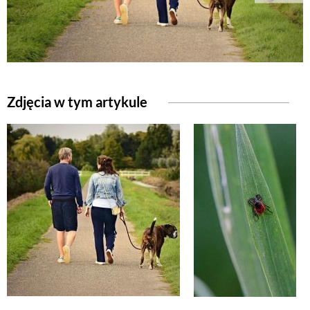
NATURALNIE
URODA
Zdjęcia w tym artykule
NATURALNA APTECZKA
DLA DOMU
EKO ŻYCIE
PRZYRODA
ZWIERZĘTA DOMOWE