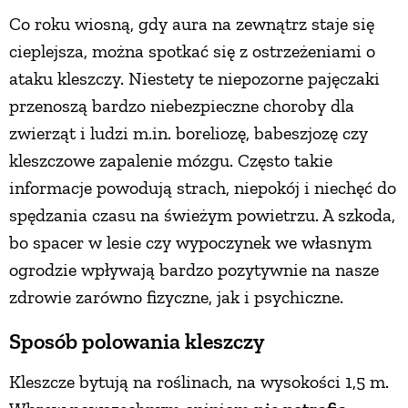
Co roku wiosną, gdy aura na zewnątrz staje się
ZWIERZĘTA W NATURZE
cieplejsza, można spotkać się z ostrzeżeniami o
ataku kleszczy. Niestety te niepozorne pajęczaki
GRZYBY
przenoszą bardzo niebezpieczne choroby dla
zwierząt i ludzi m.in. boreliozę, babeszjozę czy
KRAJOBRAZ
kleszczowe zapalenie mózgu. Często takie
informacje powodują strach, niepokój i niechęć do
spędzania czasu na świeżym powietrzu. A szkoda,
RĘKODZIEŁO
bo spacer w lesie czy wypoczynek we własnym
ogrodzie wpływają bardzo pozytywnie na nasze
RZEMIOSŁO
zdrowie zarówno fizyczne, jak i psychiczne.
ZWYCZAJE
Sposób polowania kleszczy
Kleszcze bytują na roślinach, na wysokości 1,5 m.
ZRÓB TO SAM