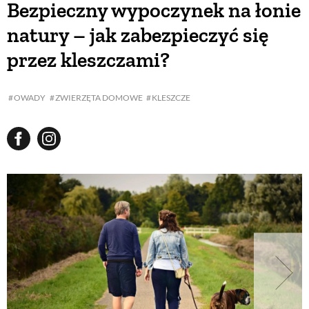
Bezpieczny wypoczynek na łonie
natury – jak zabezpieczyć się
BUDUJEMY DOM
przez kleszczami?
OGRÓD
OWADY
ZWIERZĘTA DOMOWE
KLESZCZE
WARZYWA I OWOCE
ROŚLINY OGRODOWE
PORADY
ZIELEŃ W DOMU
PROJEKTOWANIE OGRODU