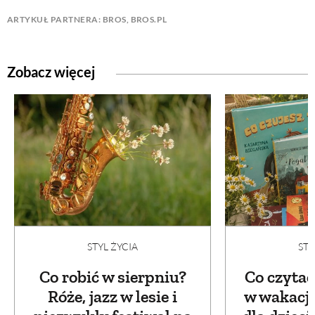
ARTYKUŁ PARTNERA: BROS, BROS.PL
Zobacz więcej
STYL ŻYCIA
STY
Co robić w sierpniu?
Co czytać
Róże, jazz w lesie i
w wakacje