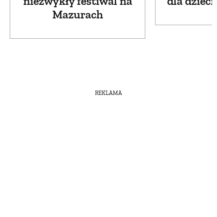
niezwykły festiwal na
dla dzieci
Mazurach
REKLAMA