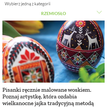
Wybierz jedną z kategorii
RZEMIOSŁO
BUDUJEMY DOM
RZEMIOSŁO
OGRÓD
ZWYCZAJE
WARZYWA I OWOCE
ZRÓB TO SAM
ROŚLINY OGRODOWE
PORADY
Pisanki ręcznie malowane woskiem.
ZIELEŃ W DOMU
Poznaj artystkę, która ozdabia
wielkanocne jajka tradycyjną metodą
PROJEKTOWANIE OGRODU