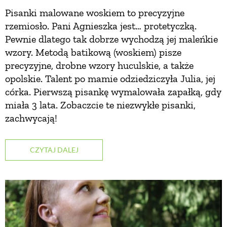
Pisanki malowane woskiem to precyzyjne
rzemiosło. Pani Agnieszka jest… protetyczką.
NATURALNIE
Pewnie dlatego tak dobrze wychodzą jej maleńkie
wzory. Metodą batikową (woskiem) pisze
URODA
precyzyjne, drobne wzory huculskie, a także
opolskie. Talent po mamie odziedziczyła Julia, jej
córka. Pierwszą pisankę wymalowała zapałką, gdy
NATURALNA APTECZKA
miała 3 lata. Zobaczcie te niezwykłe pisanki,
zachwycają!
DLA DOMU
CZYTAJ DALEJ
EKO ŻYCIE
PRZYRODA
ZWIERZĘTA DOMOWE