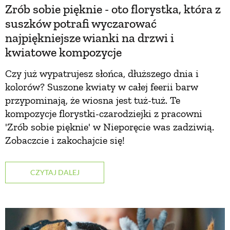
Zrób sobie pięknie - oto florystka, która z
PRZETWORY
suszków potrafi wyczarować
najpiękniejsze wianki na drzwi i
INNE
kwiatowe kompozycje
Czy już wypatrujesz słońca, dłuższego dnia i
kolorów? Suszone kwiaty w całej feerii barw
przypominają, że wiosna jest tuż-tuż. Te
kompozycje florystki-czarodziejki z pracowni
'Zrób sobie pięknie' w Nieporęcie was zadziwią.
Zobaczcie i zakochajcie się!
CZYTAJ DALEJ