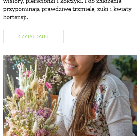
wisiory, pierścionki i kolczyki. I do złudzenia
przypominają prawdziwe trzmiele, żuki i kwiaty
PRZEPISY
hortensji.
ŚNIADANIA
CZYTAJ DALEJ
PRZYSTAWKI
ZUPY
DANIA GŁÓWNE
CIASTA I DESERY
DODATKI