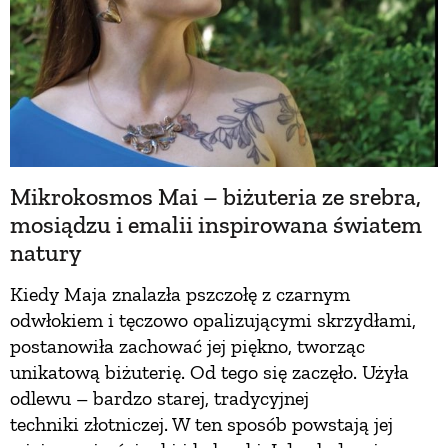
ZWIERZĘTA W NATURZE
GRZYBY
KRAJOBRAZ
Mikrokosmos Mai – biżuteria ze srebra,
mosiądzu i emalii inspirowana światem
RĘKODZIEŁO
natury
Kiedy Maja znalazła pszczołę z czarnym
RZEMIOSŁO
odwłokiem i tęczowo opalizującymi skrzydłami,
postanowiła zachować jej piękno, tworząc
ZWYCZAJE
unikatową biżuterię. Od tego się zaczęło. Użyła
odlewu – bardzo starej, tradycyjnej
techniki złotniczej. W ten sposób powstają jej
ZRÓB TO SAM