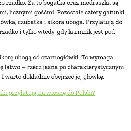
dzo rzadko. Za to bogatka oraz modraszka są
mi, licznymi gośćmi. Pozostałe cztery gatunki
ówka, czubatka i sikora uboga. Przylatują do
zadko i tylko wtedy, gdy karmnik jest pod
sikorę ubogą od czarnogłówki. To wymaga
ę łatwo – rzecz jasna po charakterystycznym
I warto dokładnie obejrzeć jej główkę.
aki przylatują na wiosnę do Polski?