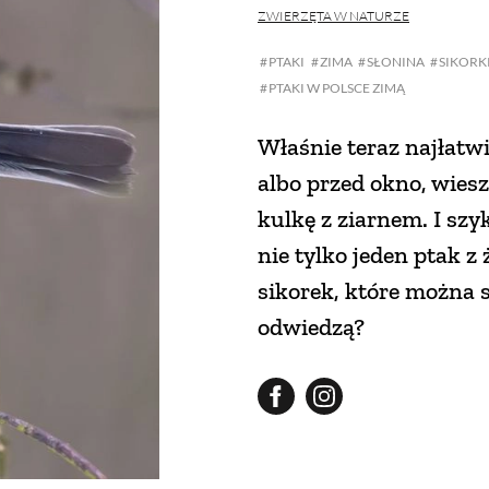
ZWIERZĘTA W NATURZE
PTAKI
ZIMA
SŁONINA
SIKORK
PTAKI W POLSCE ZIMĄ
Właśnie teraz najłatw
albo przed okno, wiesz
kulkę z ziarnem. I szyk
nie tylko jeden ptak z
sikorek, które można 
odwiedzą?