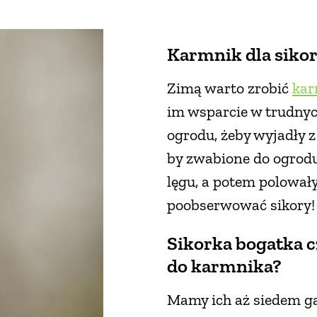
Karmnik dla siko
Zimą warto zrobić
kar
im wsparcie w trudnych
ogrodu, żeby wyjadły z
by zwabione do ogrodu
lęgu, a potem polowały
poobserwować sikory!
Sikorka bogatka c
do karmnika?
Mamy ich aż siedem ga