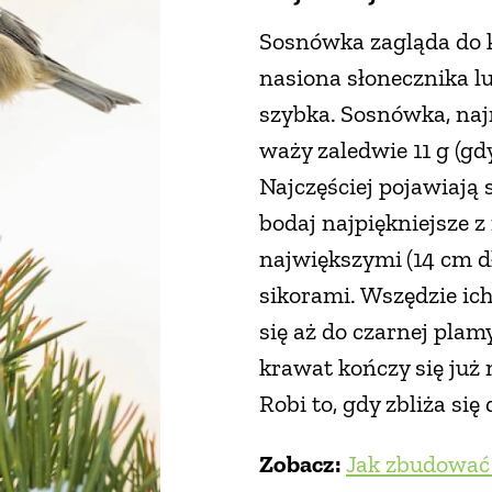
Sosnówka zagląda do k
nasiona słonecznika lu
szybka.
Sosnówka, najm
waży zaledwie 11 g (gdy
Najczęściej pojawiają 
bodaj najpiękniejsze z
największymi
(14 cm d
sikorami. Wszędzie ic
się aż do czarnej pla
krawat kończy się już 
Robi to, gdy zbliża si
Zobacz:
Jak zbudować