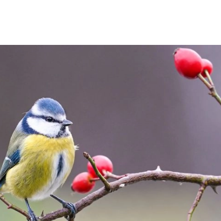
SCE
DOMY NA ŚWIECIE
URZĄDZAMY D
 I OWOCE
ROŚLINY OGRODOWE
PORA
 OGRODU
NATURALNIE
URODA
NATU
U
EKO ŻYCIE
PRZYRODA
ZWIERZĘT
URZE
GRZYBY
KRAJOBRAZ
RĘKODZI
B TO SAM
PRZEPISY
ŚNIADANIA
PR
NE
CIASTA I DESERY
DODATKI
PRZE