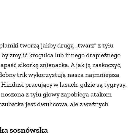
 plamki tworzą jakby drugą „twarz” z tyłu
, by zmylić krogulca lub innego drapieżnego
napaść sikorkę znienacka. A jak ją zaskoczyć,
odobny trik wykorzystują nasza najmniejsza
i Hindusi pracujący w lasach, gdzie są tygrysy.
 noszona z tyłu głowy zapobiega atakom
czubatka jest dwulicowa, ale z ważnych
rka sosnówska