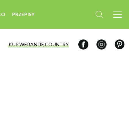
ŁO
PRZEPISY
KUP WERANDĘ COUNTRY
WYBIERZ TYP WYDANIA
WYDANIE DRUKOWANE
aktualny numer z dostawą do domu
E-WYDANIE PDF
przeglądaj bezpośrednio na Twoim
komputerze lub urządzeniu mobilnym