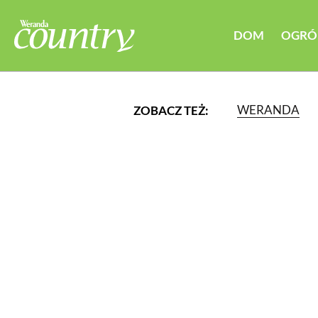
DOM
OGRÓ
WERANDA
ZOBACZ TEŻ:
LUB WYBIERZ JEDNĄ Z K