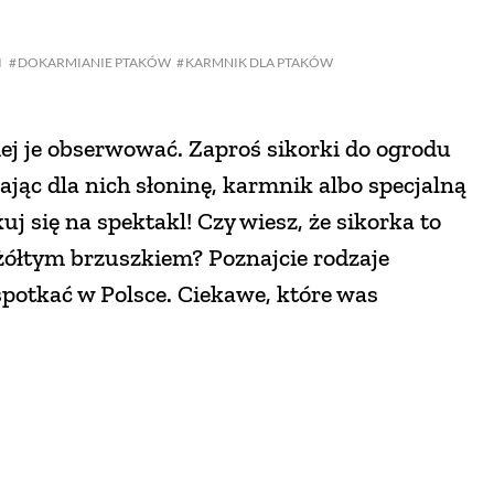
I
DOKARMIANIE PTAKÓW
KARMNIK DLA PTAKÓW
iej je obserwować. Zaproś sikorki do ogrodu
ając dla nich słoninę, karmnik albo specjalną
uj się na spektakl! Czy wiesz, że sikorka to
 żółtym brzuszkiem? Poznajcie rodzaje
spotkać w Polsce. Ciekawe, które was