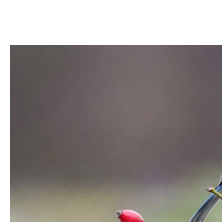
DOM
DOMY W POL
OGRÓD
WARZYWA
PROJEKTOWANIE
DLA DOM
ZWIERZĘTA W NAT
ZWYCZAJE
ZRÓ
DANIA GŁÓW