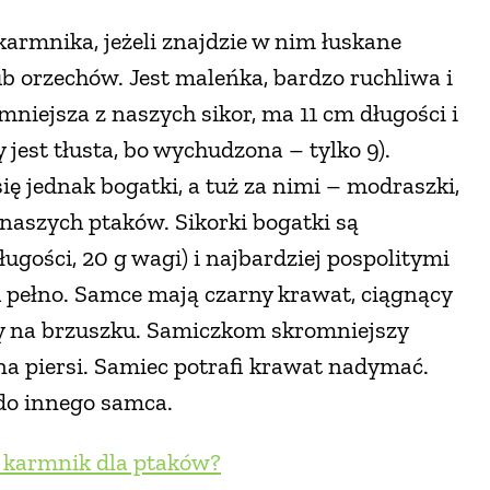
armnika, jeżeli znajdzie w nim łuskane
b orzechów. Jest maleńka, bardzo ruchliwa i
niejsza z naszych sikor, ma 11 cm długości i
 jest tłusta, bo wychudzona – tylko 9).
się jednak bogatki, a tuż za nimi – modraszki,
 naszych ptaków. Sikorki bogatki są
ługości, 20 g wagi) i najbardziej pospolitymi
h pełno. Samce mają czarny krawat, ciągnący
my na brzuszku. Samiczkom skromniejszy
na piersi. Samiec potrafi krawat nadymać.
ę do innego samca.
 karmnik dla ptaków?