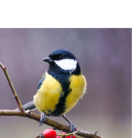
OM
BUDUJEMY DOM
DY
ZIELEŃ W DOMU
RALNA APTECZKA
A DOMOWE
EŁO
RZEMIOSŁO
ZYSTAWKI
ZUPY
TWORY
INNE