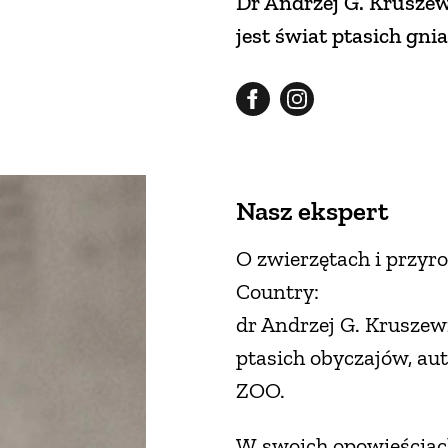
Dr Andrzej G. Kruszew
jest świat ptasich gnia
Nasz ekspert
O zwierzętach i przyr
Country:
dr Andrzej G. Kruszewi
ptasich obyczajów, au
ZOO.
W swoich opowieściach