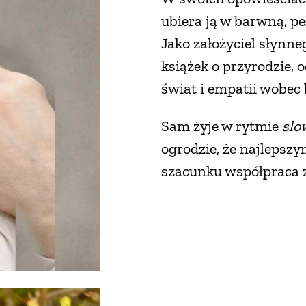
ubiera ją w barwną, p
Jako założyciel słynne
książek o przyrodzie,
świat i empatii wobec 
Sam żyje w rytmie
slo
ogrodzie, że najlepszy
szacunku współpraca 