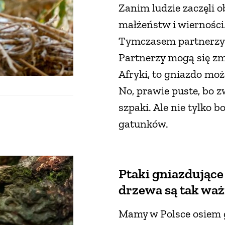
Zanim ludzie zaczęli o
małżeństw i wierności
Tymczasem partnerzy wc
Partnerzy mogą się zmi
Afryki, to gniazdo moż
No, prawie puste, bo 
szpaki. Ale nie tylko 
gatunków.
Ptaki gniazdujące
drzewa są tak wa
Mamy w Polsce osiem g