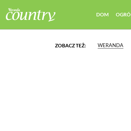
DOM
OGRÓ
WERANDA
ZOBACZ TEŻ:
LUB WYBIERZ JEDNĄ Z K