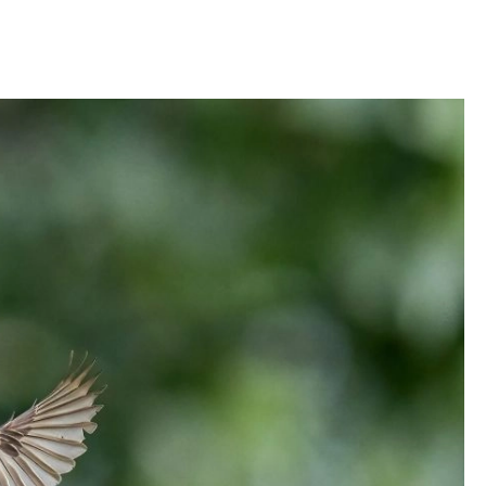
OM
BUDUJEMY DOM
DY
ZIELEŃ W DOMU
RALNA APTECZKA
A DOMOWE
EŁO
RZEMIOSŁO
ZYSTAWKI
ZUPY
TWORY
INNE