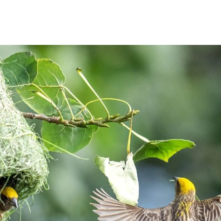
SCE
DOMY NA ŚWIECIE
URZĄDZAMY D
 I OWOCE
ROŚLINY OGRODOWE
PORA
 OGRODU
NATURALNIE
URODA
NATU
U
EKO ŻYCIE
PRZYRODA
ZWIERZĘT
URZE
GRZYBY
KRAJOBRAZ
RĘKODZI
B TO SAM
PRZEPISY
ŚNIADANIA
PR
NE
CIASTA I DESERY
DODATKI
PRZE