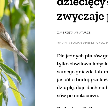
dziecięcy
zwyczaje
ZWIERZĘTA W NATURZE
PTAKI
BOCIAN
PISKLĘTA
DZIĘ
Dla jednych ptaków gn
tylko chwilowa kołysk
samego gniazda latami,
jaskółki budują za ka
dziuplę, daje dach na
sów po nietoperze.