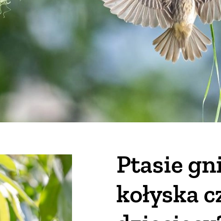
Ptasie gn
kołyska c