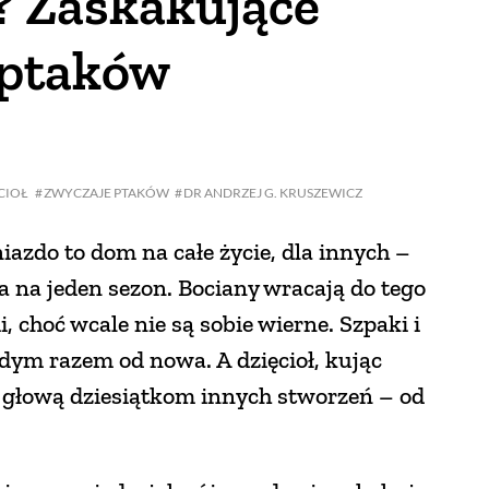
? Zaskakujące
 ptaków
CIOŁ
ZWYCZAJE PTAKÓW
DR ANDRZEJ G. KRUSZEWICZ
iazdo to dom na całe życie, dla innych –
a na jeden sezon. Bociany wracają do tego
 choć wcale nie są sobie wierne. Szpaki i
żdym razem od nowa. A dzięcioł, kując
d głową dziesiątkom innych stworzeń – od