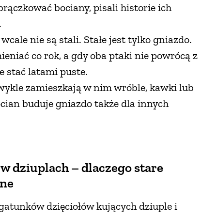
brączkować bociany, pisali historie ich
.
ale nie są stali. Stałe jest tylko gniazdo.
eniać co rok, a gdy oba ptaki nie powrócą z
e stać latami puste.
zwykle zamieszkają w nim wróble, kawki lub
bocian buduje gniazdo także dla innych
 w dziuplach – dlaczego stare
żne
atunków dzięciołów kujących dziuple i