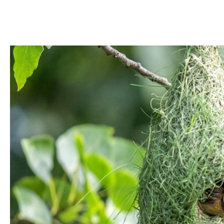
DOM
DOMY W POL
OGRÓD
WARZYWA
PROJEKTOWANIE
DLA DOM
ZWIERZĘTA W NAT
ZWYCZAJE
ZRÓ
DANIA GŁÓW