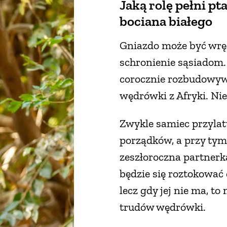
Jaką rolę pełni pt
bociana białego
Gniazdo może być wręc
schronienie sąsiadom. 
corocznie rozbudowyw
wędrówki z Afryki. Nie 
Zwykle samiec przylatu
porządków, a przy tym 
zeszłoroczna partnerka 
będzie się roztokować d
lecz gdy jej nie ma, to
trudów wędrówki.