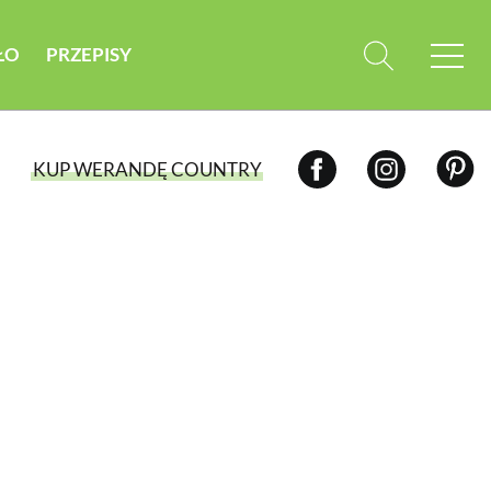
ŁO
PRZEPISY
KUP WERANDĘ COUNTRY
WYBIERZ TYP WYDANIA
WYDANIE DRUKOWANE
aktualny numer z dostawą do domu
E-WYDANIE PDF
przeglądaj bezpośrednio na Twoim
komputerze lub urządzeniu mobilnym