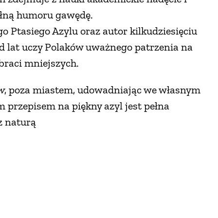
ełną humoru gawędę.
go Ptasiego Azylu oraz autor kilkudziesięciu
 od lat uczy Polaków uważnego patrzenia na
braci mniejszych.
w
, poza miastem, udowadniając we własnym
m przepisem na piękny azyl jest pełna
z naturą