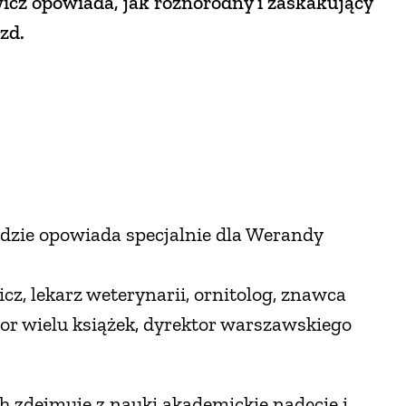
icz opowiada, jak różnorodny i zaskakujący
zd.
odzie opowiada specjalnie dla Werandy
cz, lekarz weterynarii, ornitolog, znawca
tor wielu książek, dyrektor warszawskiego
 zdejmuje z nauki akademickie nadęcie i