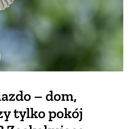
iazdo – dom,
zy tylko pokój