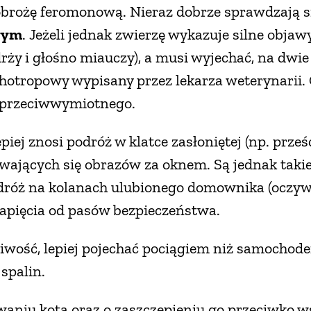
obrożę feromonową. Nieraz dobrze sprawdzają s
wym
. Jeżeli jednak zwierzę wykazuje silne objaw
, drży i głośno miauczy), a musi wyjechać, na dwi
hotropowy wypisany przez lekarza weterynarii.
 przeciwwymiotnego.
iej znosi podróż w klatce zasłoniętej (np. prze
ających się obrazów za oknem. Są jednak takie
róż na kolanach ulubionego domownika (oczywi
apięcia od pasów bezpieczeństwa.
wość, lepiej pojechać pociągiem niż samochodem
spalin.
niu kota oraz o zaszczepieniu go przeciwko wś