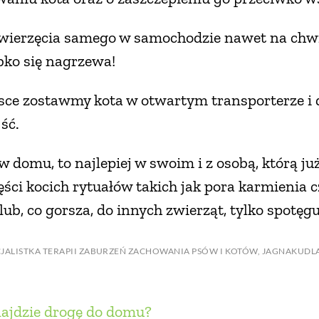
wierzęcia samego w samochodzie nawet na chwil
ko się nagrzewa!
sce zostawmy kota w otwartym transporterze i 
jść.
w domu, to najlepiej w swoim i z osobą, którą ju
zęści kocich rytuałów takich jak pora karmienia
ub, co gorsza, do innych zwierząt, tylko spotęgu
PECJALISTKA TERAPII ZABURZEŃ ZACHOWANIA PSÓW I KOTÓW, JAGNAKUDLA
najdzie drogę do domu?