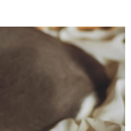
OM
BUDUJEMY DOM
DY
ZIELEŃ W DOMU
RALNA APTECZKA
A DOMOWE
EŁO
RZEMIOSŁO
ZYSTAWKI
ZUPY
TWORY
INNE