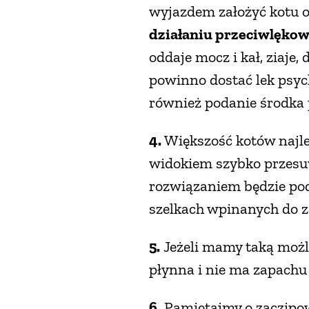
wyjazdem założyć kotu 
działaniu przeciwlęko
oddaje mocz i kał, ziaje
powinno dostać lek psyc
również podanie środka
4.
Większość kotów najlep
widokiem szybko przesuw
rozwiązaniem będzie pod
szelkach wpinanych do z
5.
Jeżeli mamy taką możli
płynna i nie ma zapachu 
6.
Pamiętajmy o zaczipowa