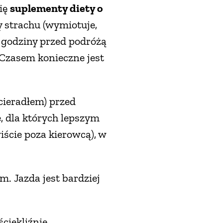
ię
suplementy diety o
y strachu (wymiotuje,
e godziny przed podróżą
 Czasem konieczne jest
ścieradłem) przed
, dla których lepszym
ście poza kierowcą), w
. Jazda jest bardziej
ciekliźnie.