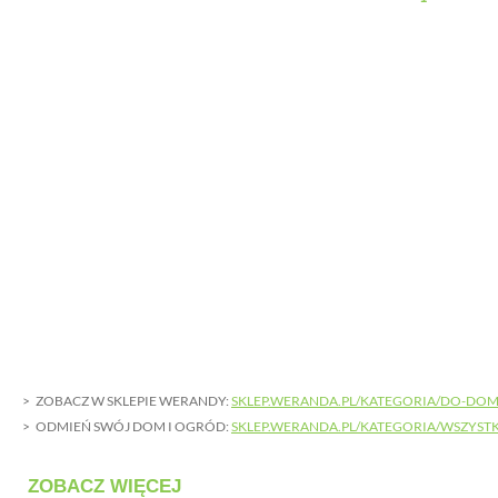
ZOBACZ W SKLEPIE WERANDY:
SKLEP.WERANDA.PL/KATEGORIA/DO-DO
ODMIEŃ SWÓJ DOM I OGRÓD:
SKLEP.WERANDA.PL/KATEGORIA/WSZYST