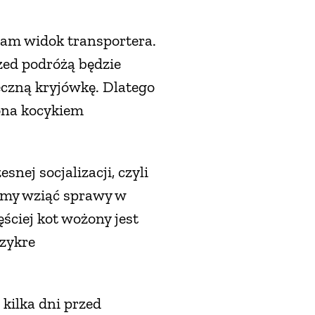
 sam widok transportera.
zed podróżą będzie
ieczną kryjówkę. Dlatego
zona kocykiem
snej socjalizacji, czyli
simy wziąć sprawy w
ęściej kot wożony jest
rzykre
kilka dni przed