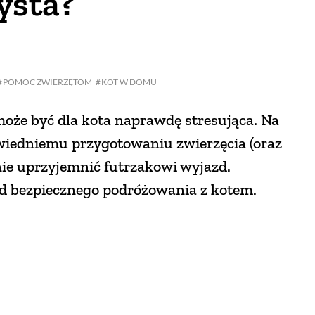
ysta?
POMOC ZWIERZĘTOM
KOT W DOMU
że być dla kota naprawdę stresująca. Na
owiedniemu przygotowaniu zwierzęcia (oraz
ie uprzyjemnić futrzakowi wyjazd.
d bezpiecznego podróżowania z kotem.