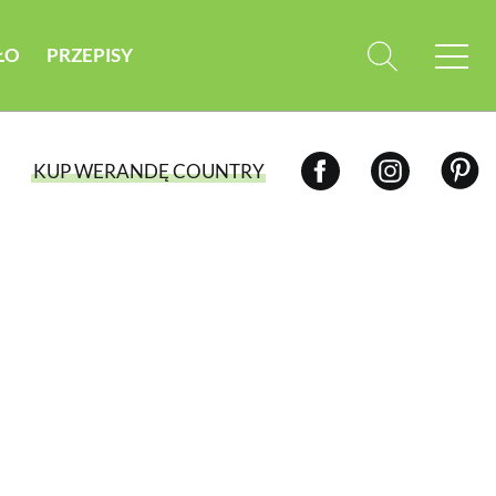
ŁO
PRZEPISY
KUP WERANDĘ COUNTRY
WYBIERZ TYP WYDANIA
WYDANIE DRUKOWANE
aktualny numer z dostawą do domu
E-WYDANIE PDF
przeglądaj bezpośrednio na Twoim
komputerze lub urządzeniu mobilnym