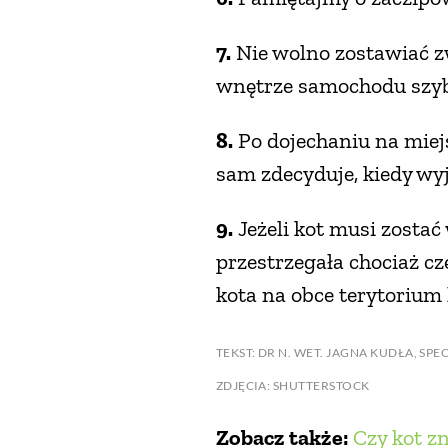
7.
Nie wolno zostawiać z
wnętrze samochodu szyb
8.
Po dojechaniu na miej
sam zdecyduje, kiedy wy
9.
Jeżeli kot musi zostać 
przestrzegała chociaż c
kota na obce terytorium l
TEKST: DR N. WET. JAGNA KUDŁA, S
ZDJĘCIA: SHUTTERSTOCK
Zobacz także:
Czy kot z