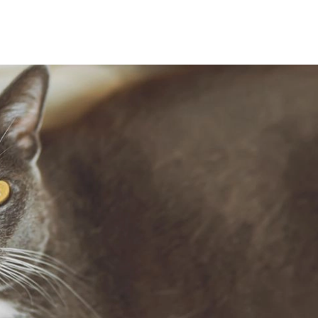
SCE
DOMY NA ŚWIECIE
URZĄDZAMY D
 I OWOCE
ROŚLINY OGRODOWE
PORA
 OGRODU
NATURALNIE
URODA
NATU
U
EKO ŻYCIE
PRZYRODA
ZWIERZĘT
URZE
GRZYBY
KRAJOBRAZ
RĘKODZI
B TO SAM
PRZEPISY
ŚNIADANIA
PR
NE
CIASTA I DESERY
DODATKI
PRZE