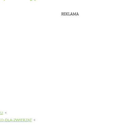
REKLAMA
MU
KO-DLA-ZWIERZAT