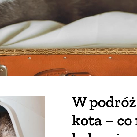
W podróż 
kota – co