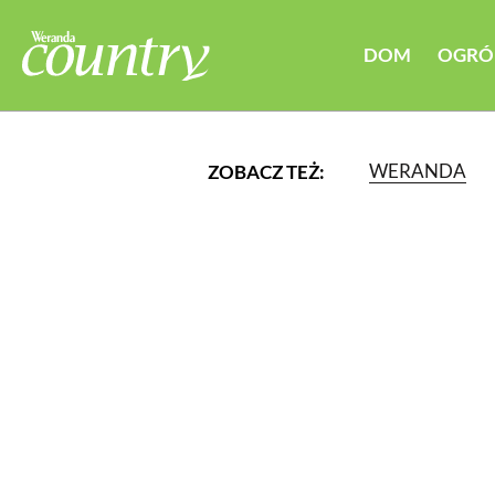
DOM
OGRÓ
WERANDA
ZOBACZ TEŻ:
LUB WYBIERZ JEDNĄ Z K