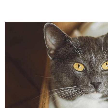
DOM
DOMY W POL
OGRÓD
WARZYWA
PROJEKTOWANIE
DLA DOM
ZWIERZĘTA W NAT
ZWYCZAJE
ZRÓ
DANIA GŁÓW