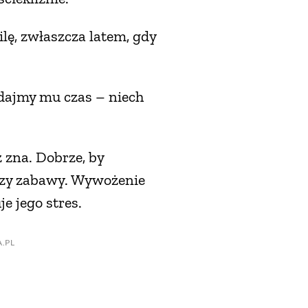
ę, zwłaszcza latem, gdy
dajmy mu czas – niech
ż zna. Dobrze, by
 czy zabawy. Wywożenie
je jego stres.
.PL