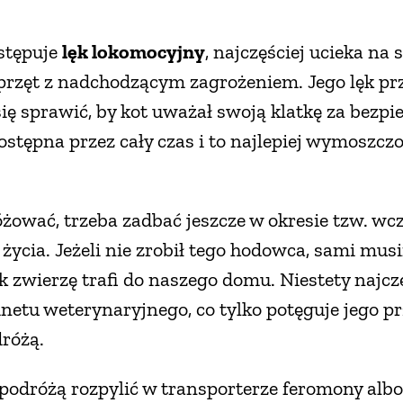
stępuje
lęk lokomocyjny
, najczęściej ucieka na
sprzęt z nadchodzącym zagrożeniem. Jego lęk pr
się sprawić, by kot uważał swoją klatkę za bezp
ostępna przez cały czas i to najlepiej wymoszc
óżować, trzeba zadbać jeszcze w okresie tzw. wcze
 życia. Jeżeli nie zrobił tego hodowca, sami mu
ak zwierzę trafi do naszego domu. Niestety najcz
netu weterynaryjnego, co tylko potęguje jego p
różą.
odróżą rozpylić w transporterze feromony albo 