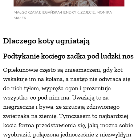
MAŁGORZATA BIEGAŃSKA-HENDRYK, ZDJĘCIE: MONIKA
MAŁEK
Dlaczego koty ugniatają
Podtykanie kociego zadka pod ludzki nos
Opiekunowie często są zniesmaczeni, gdy kot
wskakuje im na kolana, a następ­ nie odwraca się
do nich tyłem, wypręża ogon i prezentuje
wszystko, co pod nim ma. Uważają to za
niegrzeczne i bywa, że zrzucają zdziwionego
zwierzaka na zie­mię. Tymczasem to najbardziej
kocia forma przedstawienia się, jaką można sobie
wy­obrazić, połączona jednocześnie z niezwy­kłym