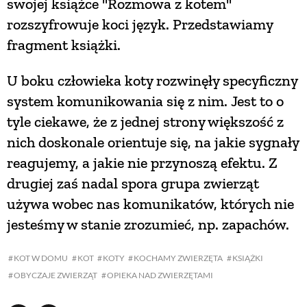
swojej książce "Rozmowa z kotem"
rozszyfrowuje koci język. Przedstawiamy
NATURALNIE
fragment książki.
U boku człowieka koty rozwinęły specyficz­ny
URODA
system komunikowania się z nim. Jest to o
tyle ciekawe, że z jednej strony większość z
NATURALNA APTECZKA
nich doskonale orientuje się, na jakie sy­gnały
reagujemy, a jakie nie przynoszą efek­tu. Z
DLA DOMU
drugiej zaś nadal spora grupa zwierząt
używa wobec nas komunikatów, których nie
EKO ŻYCIE
jesteśmy w stanie zrozumieć, np. zapachów.
PRZYRODA
KOT W DOMU
KOT
KOTY
KOCHAMY ZWIERZĘTA
KSIĄŻKI
OBYCZAJE ZWIERZĄT
OPIEKA NAD ZWIERZĘTAMI
ZWIERZĘTA DOMOWE