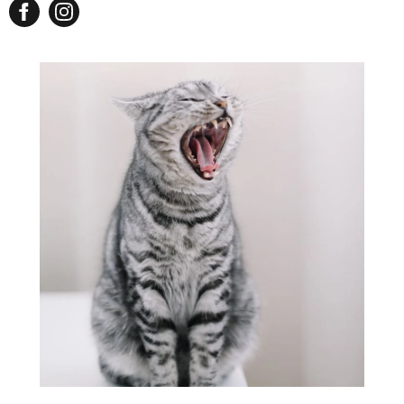
ZWIERZĘTA W NATURZE
GRZYBY
KRAJOBRAZ
RĘKODZIEŁO
RZEMIOSŁO
ZWYCZAJE
ZRÓB TO SAM