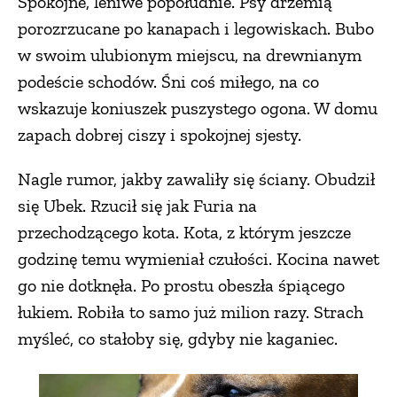
Spokojne, leniwe popołudnie. Psy drzemią
porozrzucane po kanapach i legowiskach. Bubo
w swoim ulubionym miejscu, na drewnianym
podeście schodów. Śni coś miłego, na co
wskazuje koniuszek puszystego ogona. W domu
zapach dobrej ciszy i spokojnej sjesty.
Nagle rumor, jakby zawaliły się ściany. Obudził
się Ubek. Rzucił się jak Furia na
przechodzącego kota. Kota, z którym jeszcze
godzinę temu wymieniał czułości. Kocina nawet
go nie dotknęła. Po prostu obeszła śpiącego
łukiem. Robiła to samo już milion razy. Strach
myśleć, co stałoby się, gdyby nie kaganiec.