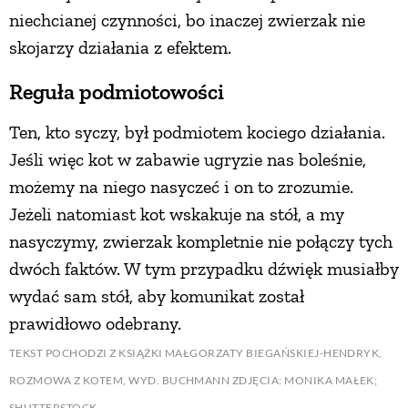
niechcianej czynności, bo inaczej zwierzak nie
skojarzy działania z efektem.
Reguła podmiotowości
Ten, kto syczy, był podmiotem kociego działania.
Jeśli więc kot w zabawie ugryzie nas boleśnie,
możemy na niego nasyczeć i on to zrozumie.
Jeżeli natomiast kot wskakuje na stół, a my
nasyczymy, zwierzak kompletnie nie połączy tych
dwóch faktów. W tym przypadku dźwięk musiałby
wydać sam stół, aby komunikat został
prawidłowo odebrany.
TEKST POCHODZI Z KSIĄŻKI MAŁGORZATY BIEGAŃSKIEJ-HENDRYK,
ROZMOWA Z KOTEM, WYD. BUCHMANN ZDJĘCIA: MONIKA MAŁEK;
SHUTTERSTOCK