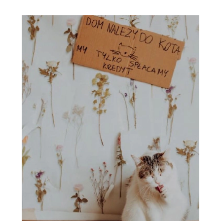
PRZEPISY
ŚNIADANIA
PRZYSTAWKI
ZUPY
DANIA GŁÓWNE
CIASTA I DESERY
DODATKI