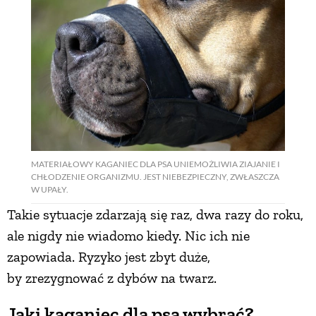
MATERIAŁOWY KAGANIEC DLA PSA UNIEMOŻLIWIA ZIAJANIE I
CHŁODZENIE ORGANIZMU. JEST NIEBEZPIECZNY, ZWŁASZCZA
W UPAŁY.
Takie sytuacje zdarzają się raz, dwa razy do roku,
ale nigdy nie wiadomo kiedy. Nic ich nie
zapowiada. Ryzyko jest zbyt duże,
by zrezygnować z dybów na twarz.
Jaki kaganiec dla psa wybrać?