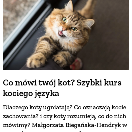
BUDUJEMY DOM
OGRÓD
WARZYWA I OWOCE
ROŚLINY OGRODOWE
Co mówi twój kot? Szybki kurs
kociego języka
PORADY
Dlaczego koty ugniatają? Co oznaczają kocie
ZIELEŃ W DOMU
zachowania? i czy koty rozumieją, co do nich
mówimy? Małgorzata Biegańska-Hendryk w
PROJEKTOWANIE OGRODU