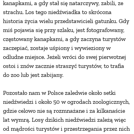
kanapkami, a gdy stał się natarczywy, zabili, ze
strachu. Los tego niedźwiadka to skrócona
PRZEPISY
historia życia wielu przedstawicieli gatunku. Gdy
miś pojawia się przy szlaku, jest fotografowany,
ŚNIADANIA
częstowany kanapkami, a gdy zaczyna turystów
zaczepiać, zostaje uśpiony i wywieziony w
PRZYSTAWKI
odludne miejsce. Jeżeli wróci do swej pierwotnej
ostoi i znów zacznie straszyć turystów, to trafia
ZUPY
do zoo lub jest zabijany.
DANIA GŁÓWNE
Pozostało nam w Polsce zaledwie około setki
niedźwiedzi i około 50 w ogrodach zoologicznych,
CIASTA I DESERY
gdzie celowo nie są rozmnażane i za kilkanaście
lat wymrą. Losy dzikich niedźwiedzi zależą więc
DODATKI
od mądrości turystów i przestrzegania przez nich