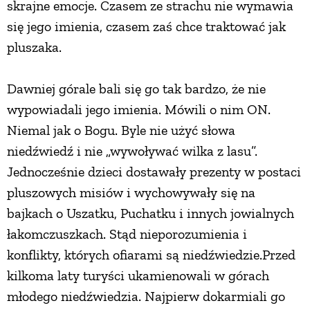
skrajne emocje. Czasem ze strachu nie wymawia
się jego imienia, czasem zaś chce traktować jak
ZWIERZĘTA W NATURZE
pluszaka.
GRZYBY
Dawniej górale bali się go tak bardzo, że nie
wypowiadali jego imienia. Mówili o nim ON.
KRAJOBRAZ
Niemal jak o Bogu. Byle nie użyć słowa
niedźwiedź i nie „wywoływać wilka z lasu”.
RĘKODZIEŁO
Jednocześnie dzieci dostawały prezenty w postaci
pluszowych misiów i wychowywały się na
RZEMIOSŁO
bajkach o Uszatku, Puchatku i innych jowialnych
łakomczuszkach. Stąd nieporozumienia i
ZWYCZAJE
konflikty, których ofiarami są niedźwiedzie.Przed
kilkoma laty turyści ukamienowali w górach
ZRÓB TO SAM
młodego niedźwiedzia. Najpierw dokarmiali go