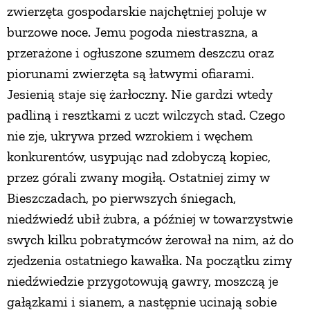
zwierzęta gospodarskie najchętniej poluje w
burzowe noce. Jemu pogoda niestraszna, a
przerażone i ogłuszone szumem deszczu oraz
piorunami zwierzęta są łatwymi ofiarami.
Jesienią staje się żarłoczny. Nie gardzi wtedy
padliną i resztkami z uczt wilczych stad. Czego
nie zje, ukrywa przed wzrokiem i węchem
konkurentów, usypując nad zdobyczą kopiec,
przez górali zwany mogiłą. Ostatniej zimy w
Bieszczadach, po pierwszych śniegach,
niedźwiedź ubił żubra, a później w towarzystwie
swych kilku pobratymców żerował na nim, aż do
zjedzenia ostatniego kawałka. Na początku zimy
niedźwiedzie przygotowują gawry, moszczą je
gałązkami i sianem, a następnie ucinają sobie