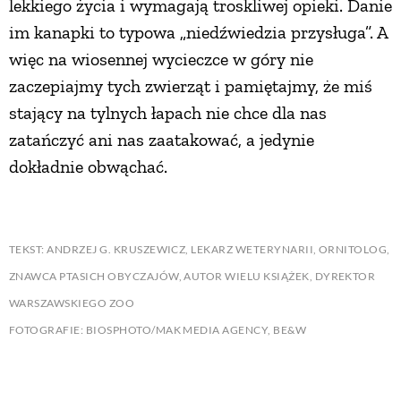
lekkiego życia i wymagają troskliwej opieki. Danie
im kanapki to typowa „niedźwiedzia przysługa”. A
więc na wiosennej wycieczce w góry nie
zaczepiajmy tych zwierząt i pamiętajmy, że miś
stający na tylnych łapach nie chce dla nas
zatańczyć ani nas zaatakować, a jedynie
dokładnie obwąchać.
TEKST: ANDRZEJ G. KRUSZEWICZ, LEKARZ WETERYNARII, ORNITOLOG,
ZNAWCA PTASICH OBYCZAJÓW, AUTOR WIELU KSIĄŻEK, DYREKTOR
WARSZAWSKIEGO ZOO
FOTOGRAFIE: BIOSPHOTO/MAK MEDIA AGENCY, BE&W