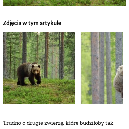
NATURALNIE
Zdjęcia w tym artykule
URODA
NATURALNA APTECZKA
DLA DOMU
EKO ŻYCIE
PRZYRODA
Trudno o drugie zwierzę, które budziłoby tak
ZWIERZĘTA DOMOWE