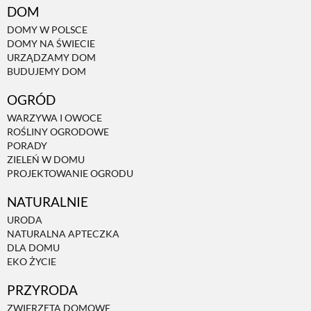
DOM
DOMY W POLSCE
NATURALNIE
DOMY NA ŚWIECIE
URZĄDZAMY DOM
BUDUJEMY DOM
URODA
OGRÓD
WARZYWA I OWOCE
NATURALNA APTECZKA
ROŚLINY OGRODOWE
PORADY
ZIELEŃ W DOMU
DLA DOMU
PROJEKTOWANIE OGRODU
NATURALNIE
EKO ŻYCIE
URODA
NATURALNA APTECZKA
DLA DOMU
PRZYRODA
EKO ŻYCIE
PRZYRODA
ZWIERZĘTA DOMOWE
ZWIERZĘTA DOMOWE