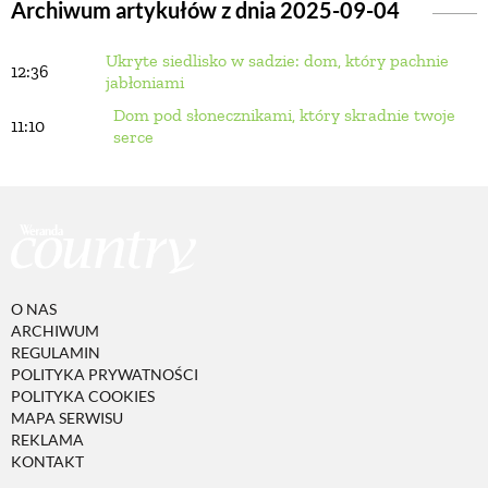
Archiwum artykułów z dnia 2025-09-04
Ukryte siedlisko w sadzie: dom, który pachnie
BUDUJEMY DOM
12:36
jabłoniami
Dom pod słonecznikami, który skradnie twoje
11:10
OGRÓD
serce
WARZYWA I OWOCE
ROŚLINY OGRODOWE
O NAS
ARCHIWUM
PORADY
REGULAMIN
POLITYKA PRYWATNOŚCI
POLITYKA COOKIES
ZIELEŃ W DOMU
MAPA SERWISU
REKLAMA
KONTAKT
PROJEKTOWANIE OGRODU