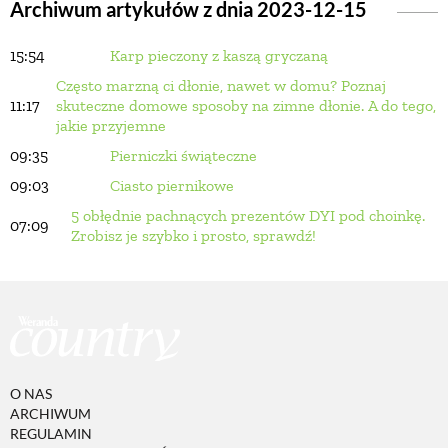
Archiwum artykułów z dnia 2023-12-15
15:54
Karp pieczony z kaszą gryczaną
BUDUJEMY DOM
Często marzną ci dłonie, nawet w domu? Poznaj
11:17
skuteczne domowe sposoby na zimne dłonie. A do tego,
OGRÓD
jakie przyjemne
09:35
Pierniczki świąteczne
09:03
Ciasto piernikowe
WARZYWA I OWOCE
5 obłędnie pachnących prezentów DYI pod choinkę.
07:09
Zrobisz je szybko i prosto, sprawdź!
ROŚLINY OGRODOWE
PORADY
ZIELEŃ W DOMU
O NAS
ARCHIWUM
REGULAMIN
PROJEKTOWANIE OGRODU