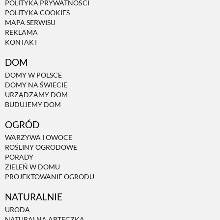
POLITYKA PRYWATNOŚCI
POLITYKA COOKIES
MAPA SERWISU
NATURALNIE
REKLAMA
KONTAKT
URODA
DOM
DOMY W POLSCE
DOMY NA ŚWIECIE
NATURALNA APTECZKA
URZĄDZAMY DOM
BUDUJEMY DOM
DLA DOMU
OGRÓD
WARZYWA I OWOCE
ROŚLINY OGRODOWE
EKO ŻYCIE
PORADY
ZIELEŃ W DOMU
PROJEKTOWANIE OGRODU
PRZYRODA
NATURALNIE
URODA
ZWIERZĘTA DOMOWE
NATURALNA APTECZKA