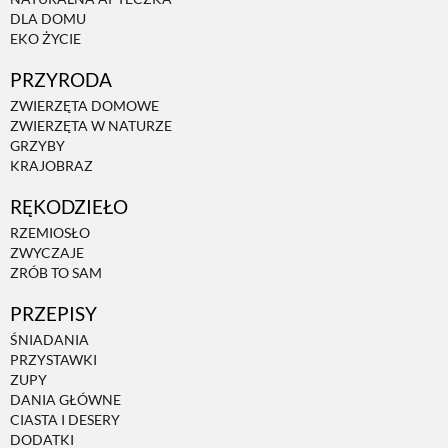
DLA DOMU
EKO ŻYCIE
ZWIERZĘTA W NATURZE
PRZYRODA
ZWIERZĘTA DOMOWE
GRZYBY
ZWIERZĘTA W NATURZE
GRZYBY
KRAJOBRAZ
KRAJOBRAZ
RĘKODZIEŁO
RZEMIOSŁO
RĘKODZIEŁO
ZWYCZAJE
ZRÓB TO SAM
RZEMIOSŁO
PRZEPISY
ŚNIADANIA
PRZYSTAWKI
ZWYCZAJE
ZUPY
DANIA GŁÓWNE
CIASTA I DESERY
ZRÓB TO SAM
DODATKI