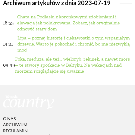
Archiwum artykułów z dnia 2023-07-19
Chata na Podlasiu z koronkowymi zdobieniami i
BUDUJEMY DOM
16:55
elewacją jak polukrowana. Zobacz, jak oryginalnie
odnowić stary dom
OGRÓD
Lipa – poznaj historię i ciekawostki o tym wspaniałym
14:21
drzewie. Warto je pokochać i chronić, bo ma niezwykłą
moc!
WARZYWA I OWOCE
Foka, meduza, ale też... wieloryb, rekinek, a nawet mors
09:49
– te stwory spotkacie w Bałtyku. Na wakacjach nad
morzem rozglądajcie się uważnie
ROŚLINY OGRODOWE
PORADY
ZIELEŃ W DOMU
O NAS
ARCHIWUM
REGULAMIN
PROJEKTOWANIE OGRODU