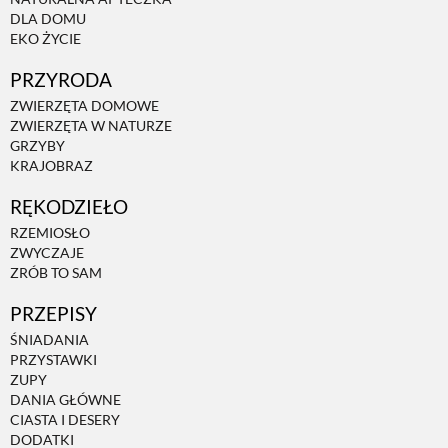
DLA DOMU
EKO ŻYCIE
ZWIERZĘTA W NATURZE
PRZYRODA
ZWIERZĘTA DOMOWE
GRZYBY
ZWIERZĘTA W NATURZE
GRZYBY
KRAJOBRAZ
KRAJOBRAZ
RĘKODZIEŁO
RZEMIOSŁO
RĘKODZIEŁO
ZWYCZAJE
ZRÓB TO SAM
RZEMIOSŁO
PRZEPISY
ŚNIADANIA
PRZYSTAWKI
ZWYCZAJE
ZUPY
DANIA GŁÓWNE
CIASTA I DESERY
ZRÓB TO SAM
DODATKI