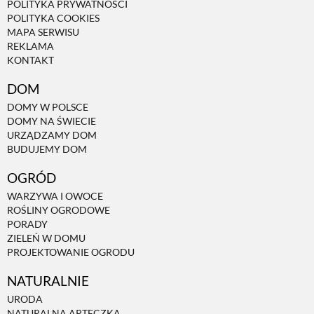
POLITYKA PRYWATNOŚCI
POLITYKA COOKIES
MAPA SERWISU
NATURALNIE
REKLAMA
KONTAKT
URODA
DOM
DOMY W POLSCE
DOMY NA ŚWIECIE
NATURALNA APTECZKA
URZĄDZAMY DOM
BUDUJEMY DOM
DLA DOMU
OGRÓD
WARZYWA I OWOCE
ROŚLINY OGRODOWE
EKO ŻYCIE
PORADY
ZIELEŃ W DOMU
PROJEKTOWANIE OGRODU
PRZYRODA
NATURALNIE
URODA
ZWIERZĘTA DOMOWE
NATURALNA APTECZKA