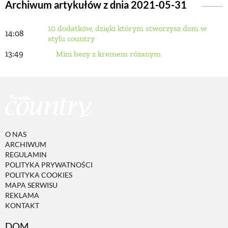
Archiwum artykułów z dnia 2021-05-31
10 dodatków, dzięki którym stworzysz dom w
BUDUJEMY DOM
14:08
stylu country
13:49
Mini bezy z kremem różanym
OGRÓD
WARZYWA I OWOCE
ROŚLINY OGRODOWE
O NAS
ARCHIWUM
REGULAMIN
PORADY
POLITYKA PRYWATNOŚCI
POLITYKA COOKIES
MAPA SERWISU
ZIELEŃ W DOMU
REKLAMA
KONTAKT
PROJEKTOWANIE OGRODU
DOM