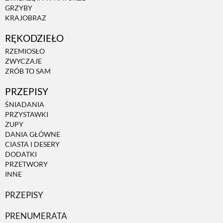
GRZYBY
KRAJOBRAZ
ZWIERZĘTA W NATURZE
RĘKODZIEŁO
RZEMIOSŁO
GRZYBY
ZWYCZAJE
ZRÓB TO SAM
KRAJOBRAZ
PRZEPISY
ŚNIADANIA
PRZYSTAWKI
RĘKODZIEŁO
ZUPY
DANIA GŁÓWNE
CIASTA I DESERY
RZEMIOSŁO
DODATKI
PRZETWORY
INNE
ZWYCZAJE
PRZEPISY
ZRÓB TO SAM
PRENUMERATA