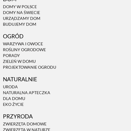
DOMY W POLSCE
DOMY NA ŚWIECIE
NATURALNIE
URZĄDZAMY DOM
BUDUJEMY DOM
URODA
OGRÓD
WARZYWA I OWOCE
ROŚLINY OGRODOWE
NATURALNA APTECZKA
PORADY
ZIELEŃ W DOMU
PROJEKTOWANIE OGRODU
DLA DOMU
NATURALNIE
URODA
EKO ŻYCIE
NATURALNA APTECZKA
DLA DOMU
EKO ŻYCIE
PRZYRODA
PRZYRODA
ZWIERZĘTA DOMOWE
ZWIERZĘTA DOMOWE
ZWIERZĘTA W NATURZE