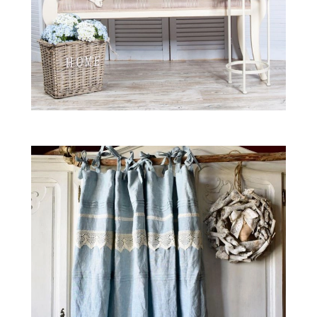
ZWIERZĘTA W NATURZE
GRZYBY
KRAJOBRAZ
RĘKODZIEŁO
RZEMIOSŁO
ZWYCZAJE
ZRÓB TO SAM