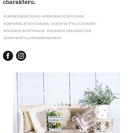
charakteru.
NATURALNIE
URZĄDZANIE DOMU
DEKORACJE DO DOMU
DEKORACJE DO OGRODU
DOM W STYLU COUNTRY
DODATKI RUSTYKALNE
DODATKI DEKORACYJNE
URODA
DOM W STYLU PROWANSALSKIM
NATURALNA APTECZKA
DLA DOMU
EKO ŻYCIE
PRZYRODA
ZWIERZĘTA DOMOWE