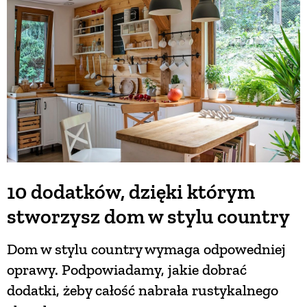
BUDUJEMY DOM
OGRÓD
WARZYWA I OWOCE
ROŚLINY OGRODOWE
10 dodatków, dzięki którym
stworzysz dom w stylu country
PORADY
Dom w stylu country wymaga odpowedniej
ZIELEŃ W DOMU
oprawy. Podpowiadamy, jakie dobrać
dodatki, żeby całość nabrała rustykalnego
PROJEKTOWANIE OGRODU