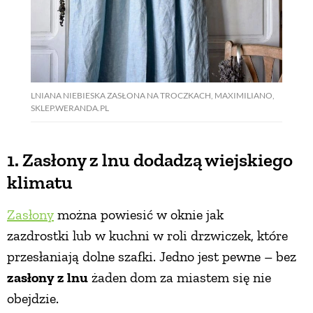
PRZEPISY
ŚNIADANIA
LNIANA NIEBIESKA ZASŁONA NA TROCZKACH, MAXIMILIANO,
SKLEP.WERANDA.PL
PRZYSTAWKI
1. Zasłony z lnu dodadzą wiejskiego
ZUPY
klimatu
DANIA GŁÓWNE
Zasłony
można powiesić w oknie jak
zazdrostki lub w kuchni w roli drzwiczek, które
CIASTA I DESERY
przesłaniają dolne szafki. Jedno jest pewne – bez
zasłony z lnu
żaden dom za miastem się nie
DODATKI
obejdzie.