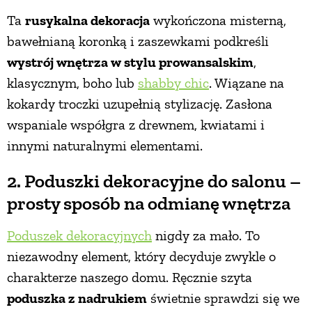
Ta
rusykalna dekoracja
wykończona misterną,
PRZETWORY
bawełnianą koronką i zaszewkami podkreśli
wystrój wnętrza w stylu prowansalskim
,
INNE
klasycznym, boho lub
shabby chic
.
Wiązane na
kokardy troczki uzupełnią stylizację. Zasłona
wspaniale współgra z drewnem, kwiatami i
innymi naturalnymi elementami.
2. Poduszki dekoracyjne do salonu –
prosty sposób na odmianę wnętrza
Poduszek dekoracyjnych
nigdy za mało. To
niezawodny element, który decyduje zwykle o
charakterze naszego domu. Ręcznie szyta
poduszka z nadrukiem
świetnie sprawdzi się we