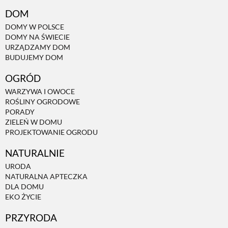
DOM
NATURALNIE
DOMY W POLSCE
DOMY NA ŚWIECIE
URZĄDZAMY DOM
BUDUJEMY DOM
URODA
OGRÓD
NATURALNA APTECZKA
WARZYWA I OWOCE
ROŚLINY OGRODOWE
PORADY
ZIELEŃ W DOMU
DLA DOMU
PROJEKTOWANIE OGRODU
NATURALNIE
EKO ŻYCIE
URODA
NATURALNA APTECZKA
DLA DOMU
PRZYRODA
EKO ŻYCIE
PRZYRODA
ZWIERZĘTA DOMOWE