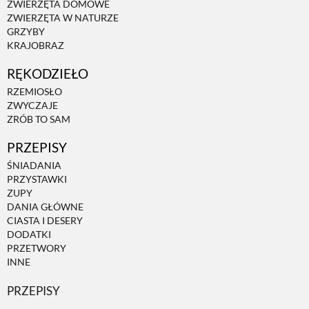
ZWIERZĘTA DOMOWE
ZWIERZĘTA W NATURZE
ZWIERZĘTA W NATURZE
GRZYBY
KRAJOBRAZ
RĘKODZIEŁO
GRZYBY
RZEMIOSŁO
ZWYCZAJE
KRAJOBRAZ
ZRÓB TO SAM
PRZEPISY
RĘKODZIEŁO
ŚNIADANIA
PRZYSTAWKI
ZUPY
RZEMIOSŁO
DANIA GŁÓWNE
CIASTA I DESERY
DODATKI
PRZETWORY
ZWYCZAJE
INNE
PRZEPISY
ZRÓB TO SAM