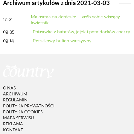
Archiwum artykułów z dnia 2021-03-03
Makrama na doniczkę – zrób sobie wiszący
BUDUJEMY DOM
10:21
kwietnik
09:35
Potrawka z batatów, jajek i pomidorków cherry
OGRÓD
09:14
Resztkowy bulion warzywny
WARZYWA I OWOCE
ROŚLINY OGRODOWE
O NAS
PORADY
ARCHIWUM
REGULAMIN
POLITYKA PRYWATNOŚCI
POLITYKA COOKIES
ZIELEŃ W DOMU
MAPA SERWISU
REKLAMA
KONTAKT
PROJEKTOWANIE OGRODU