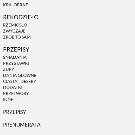
KRAJOBRAZ
ZWIERZĘTA W NATURZE
RĘKODZIEŁO
RZEMIOSŁO
ZWYCZAJE
GRZYBY
ZRÓB TO SAM
PRZEPISY
KRAJOBRAZ
ŚNIADANIA
PRZYSTAWKI
ZUPY
RĘKODZIEŁO
DANIA GŁÓWNE
CIASTA I DESERY
DODATKI
RZEMIOSŁO
PRZETWORY
INNE
ZWYCZAJE
PRZEPISY
PRENUMERATA
ZRÓB TO SAM