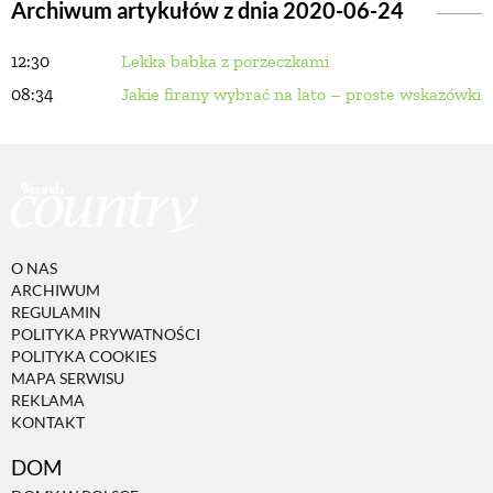
Archiwum artykułów z dnia 2020-06-24
12:30
Lekka babka z porzeczkami
BUDUJEMY DOM
08:34
Jakie firany wybrać na lato – proste wskazówki
OGRÓD
WARZYWA I OWOCE
O NAS
ROŚLINY OGRODOWE
ARCHIWUM
REGULAMIN
POLITYKA PRYWATNOŚCI
PORADY
POLITYKA COOKIES
MAPA SERWISU
REKLAMA
ZIELEŃ W DOMU
KONTAKT
DOM
PROJEKTOWANIE OGRODU