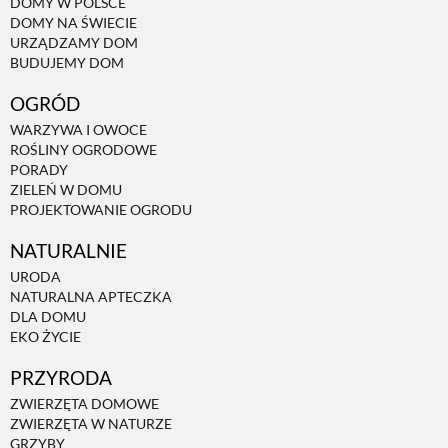
DOMY W POLSCE
DOMY NA ŚWIECIE
URZĄDZAMY DOM
NATURALNIE
BUDUJEMY DOM
OGRÓD
URODA
WARZYWA I OWOCE
ROŚLINY OGRODOWE
PORADY
NATURALNA APTECZKA
ZIELEŃ W DOMU
PROJEKTOWANIE OGRODU
DLA DOMU
NATURALNIE
URODA
NATURALNA APTECZKA
EKO ŻYCIE
DLA DOMU
EKO ŻYCIE
PRZYRODA
PRZYRODA
ZWIERZĘTA DOMOWE
ZWIERZĘTA W NATURZE
ZWIERZĘTA DOMOWE
GRZYBY