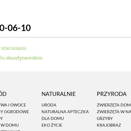
SCE
DOMY NA ŚWIECIE
URZĄDZAMY D
20-06-10
 I OWOCE
ROŚLINY OGRODOWE
PORA
 OGRODU
NATURALNIE
URODA
NATU
 starociami
U
EKO ŻYCIE
PRZYRODA
ZWIERZĘT
ylu skandynawskim
URZE
GRZYBY
KRAJOBRAZ
RĘKODZI
B TO SAM
PRZEPISY
ŚNIADANIA
PR
ÓD
NATURALNIE
PRZYRODA
NE
CIASTA I DESERY
DODATKI
PRZE
WA I OWOCE
URODA
ZWIERZĘTA DO
NY OGRODOWE
NATURALNA APTECZKA
ZWIERZĘTA W N
DY
DLA DOMU
GRZYBY
Ń W DOMU
EKO ŻYCIE
KRAJOBRAZ