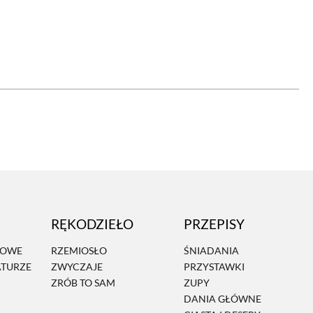
OM
BUDUJEMY DOM
DY
ZIELEŃ W DOMU
RALNA APTECZKA
A DOMOWE
EŁO
RZEMIOSŁO
ZYSTAWKI
ZUPY
RĘKODZIEŁO
PRZEPISY
TWORY
INNE
MOWE
RZEMIOSŁO
ŚNIADANIA
ATURZE
ZWYCZAJE
PRZYSTAWKI
ZRÓB TO SAM
ZUPY
DANIA GŁÓWNE