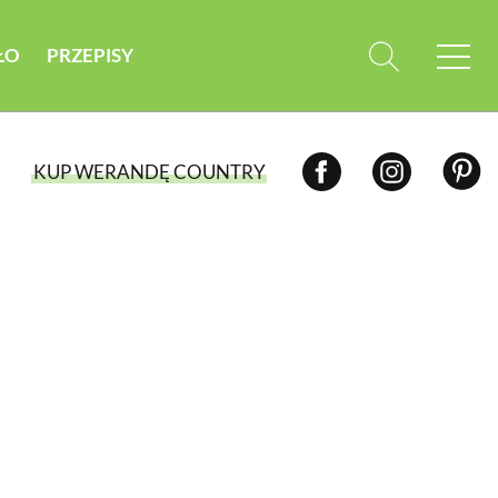
ŁO
PRZEPISY
KUP WERANDĘ COUNTRY
WYBIERZ TYP WYDANIA
WYDANIE DRUKOWANE
aktualny numer z dostawą do domu
E-WYDANIE PDF
przeglądaj bezpośrednio na Twoim
komputerze lub urządzeniu mobilnym