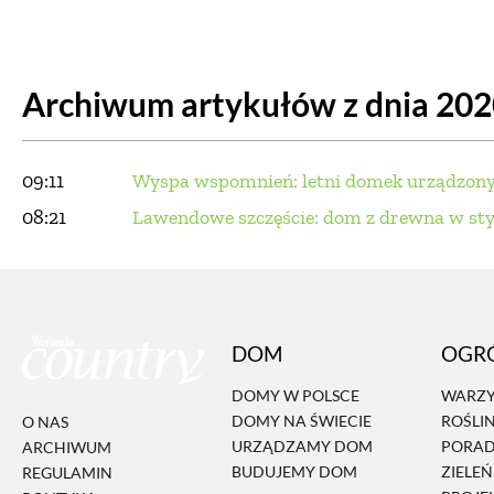
DOM
DOMY W POL
Archiwum artykułów z dnia 20
OGRÓD
WARZYWA
PROJEKTOWANIE
09:11
Wyspa wspomnień: letni domek urządzony
DLA DOM
08:21
Lawendowe szczęście: dom z drewna w st
ZWIERZĘTA W NAT
ZWYCZAJE
ZRÓ
DOM
OGR
DANIA GŁÓW
DOMY W POLSCE
WARZY
DOMY NA ŚWIECIE
ROŚLI
O NAS
URZĄDZAMY DOM
PORA
ARCHIWUM
BUDUJEMY DOM
ZIELE
REGULAMIN