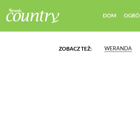
DOM
OGRÓ
WERANDA
ZOBACZ TEŻ:
LUB WYBIERZ JEDNĄ Z K