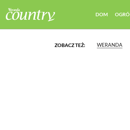
DOM
OGRÓ
WERANDA
ZOBACZ TEŻ:
LUB WYBIERZ JEDNĄ Z K