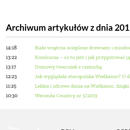
DOM
DOMY W POL
Archiwum artykułów z dnia 20
OGRÓD
WARZYWA
PROJEKTOWANIE
14:18
Białe wnętrza ocieplone drewnem i miod
DLA DOM
13:22
Kombucza – co to jest i jak przygotować 
13:17
Domowy twarożek z rzeżuchą
ZWIERZĘTA W NAT
12:23
Jak wyglądała staropolska Wielkanoc? O
11:25
Lekkie i zdrowe dania na Wielkanoc, dzięk
ZWYCZAJE
ZRÓ
10:30
Weranda Country nr 5/2019
DANIA GŁÓW