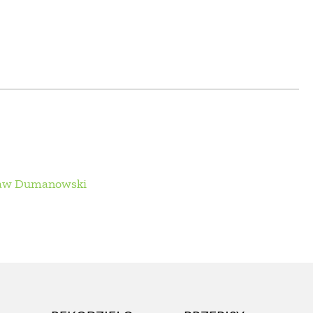
OM
BUDUJEMY DOM
DY
ZIELEŃ W DOMU
RALNA APTECZKA
A DOMOWE
EŁO
RZEMIOSŁO
sław Dumanowski
ZYSTAWKI
ZUPY
TWORY
INNE