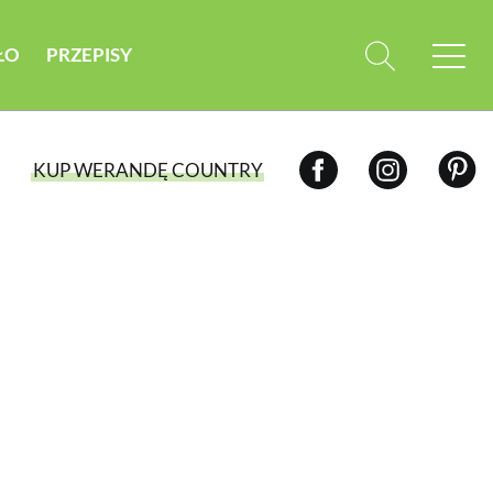
ŁO
PRZEPISY
KUP WERANDĘ COUNTRY
WYBIERZ TYP WYDANIA
WYDANIE DRUKOWANE
aktualny numer z dostawą do domu
E-WYDANIE PDF
przeglądaj bezpośrednio na Twoim
komputerze lub urządzeniu mobilnym