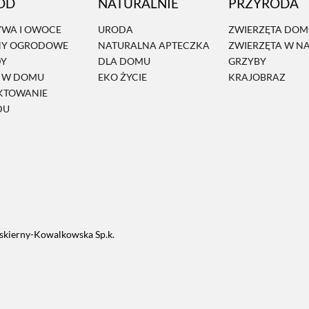
ÓD
NATURALNIE
PRZYRODA
WA I OWOCE
URODA
ZWIERZĘTA DO
NY OGRODOWE
NATURALNA APTECZKA
ZWIERZĘTA W N
DY
DLA DOMU
GRZYBY
Ń W DOMU
EKO ŻYCIE
KRAJOBRAZ
KTOWANIE
DU
skierny-Kowalkowska Sp.k.