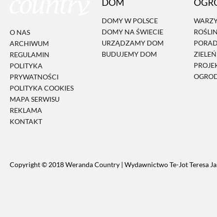
DOM
OGR
DOMY W POLSCE
WARZY
DOMY NA ŚWIECIE
ROŚLI
O NAS
URZĄDZAMY DOM
PORA
ARCHIWUM
BUDUJEMY DOM
ZIELE
REGULAMIN
PROJE
POLITYKA
OGRO
PRYWATNOŚCI
POLITYKA COOKIES
MAPA SERWISU
REKLAMA
KONTAKT
Copyright © 2018 Weranda Country | Wydawnictwo Te-Jot Teresa Ja