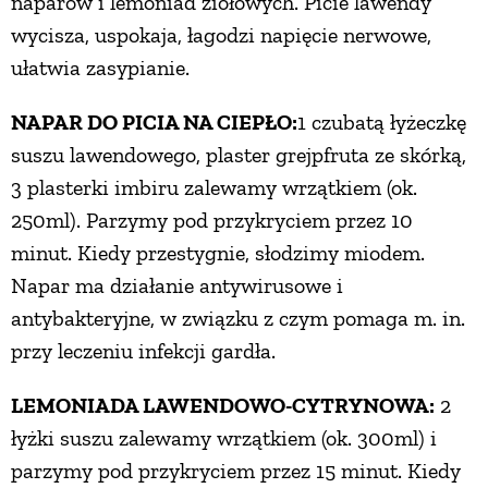
naparów i lemoniad ziołowych. Picie lawendy
wycisza, uspokaja, łagodzi napięcie nerwowe,
ułatwia zasypianie.
NAPAR DO PICIA NA CIEPŁO:
1 czubatą łyżeczkę
suszu lawendowego, plaster grejpfruta ze skórką,
3 plasterki imbiru zalewamy wrzątkiem (ok.
250ml). Parzymy pod przykryciem przez 10
minut. Kiedy przestygnie, słodzimy miodem.
Napar ma działanie antywirusowe i
antybakteryjne, w związku z czym pomaga m. in.
przy leczeniu infekcji gardła.
LEMONIADA LAWENDOWO-CYTRYNOWA:
2
łyżki suszu zalewamy wrzątkiem (ok. 300ml) i
parzymy pod przykryciem przez 15 minut. Kiedy