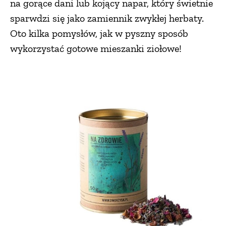
na gorące dani lub kojący napar, który świetnie
sparwdzi się jako zamiennik zwykłej herbaty.
PRZEPISY
Oto kilka pomysłów, jak w pyszny sposób
wykorzystać gotowe mieszanki ziołowe!
ŚNIADANIA
PRZYSTAWKI
ZUPY
DANIA GŁÓWNE
CIASTA I DESERY
DODATKI