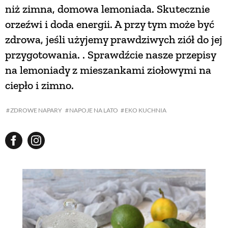
niż zimna, domowa lemoniada. Skutecznie
orzeźwi i doda energii. A przy tym może być
NATURALNIE
zdrowa, jeśli użyjemy prawdziwych ziół do jej
przygotowania. . Sprawdźcie nasze przepisy
URODA
na lemoniady z mieszankami ziołowymi na
ciepło i zimno.
NATURALNA APTECZKA
ZDROWE NAPARY
NAPOJE NA LATO
EKO KUCHNIA
DLA DOMU
EKO ŻYCIE
PRZYRODA
ZWIERZĘTA DOMOWE