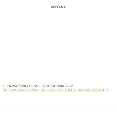
REKLAMA
SPRAWDŹ WIĘCEJ INSPIRACJI KULINARNYCH:
SKLEP.WERANDA.PL/KATEGORIA/KSIAZKI-KUCHARSKIE-I-KULINARNE