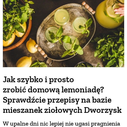
BUDUJEMY DOM
OGRÓD
WARZYWA I OWOCE
ROŚLINY OGRODOWE
Jak szybko i prosto
zrobić domową lemoniadę?
PORADY
Sprawdźcie przepisy na bazie
ZIELEŃ W DOMU
mieszanek ziołowych Dworzysk
W upalne dni nic lepiej nie ugasi pragnienia
PROJEKTOWANIE OGRODU