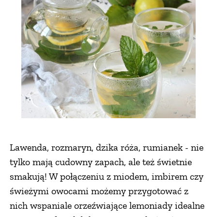
ZWIERZĘTA W NATURZE
GRZYBY
KRAJOBRAZ
RĘKODZIEŁO
RZEMIOSŁO
Lawenda, rozmaryn, dzika róża, rumianek - nie
tylko mają cudowny zapach, ale też świetnie
ZWYCZAJE
smakują! W połączeniu z miodem, imbirem czy
świeżymi owocami możemy przygotować z
nich wspaniale orzeźwiające lemoniady idealne
ZRÓB TO SAM