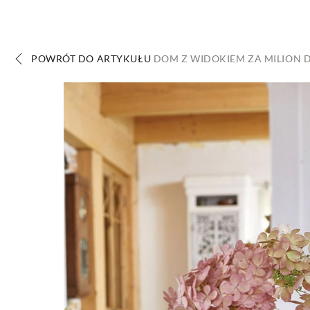
DOM
DOMY W POL
POWRÓT DO ARTYKUŁU
DOM Z WIDOKIEM ZA MILION 
OGRÓD
WARZYWA
PROJEKTOWANIE
DLA DOM
ZWIERZĘTA W NAT
ZWYCZAJE
ZRÓ
DANIA GŁÓW