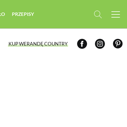
ŁO
PRZEPISY
KUP WERANDĘ COUNTRY
WYBIERZ TYP WYDANIA
WYDANIE DRUKOWANE
aktualny numer z dostawą do domu
E-WYDANIE PDF
przeglądaj bezpośrednio na Twoim
komputerze lub urządzeniu mobilnym