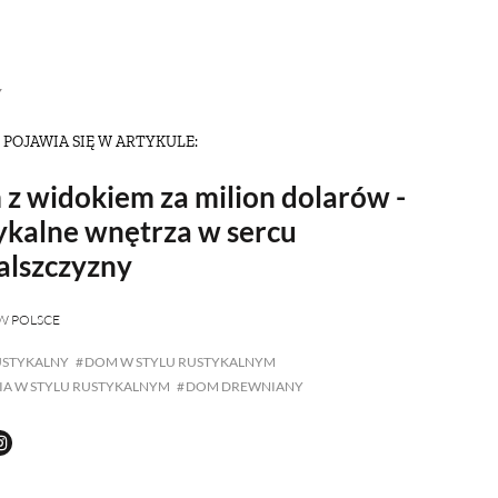
OM
BUDUJEMY DOM
Y
DY
ZIELEŃ W DOMU
 POJAWIA SIĘ W ARTYKULE:
RALNA APTECZKA
z widokiem za milion dolarów -
A DOMOWE
ykalne wnętrza w sercu
lszczyzny
EŁO
RZEMIOSŁO
W POLSCE
ZYSTAWKI
ZUPY
USTYKALNY
DOM W STYLU RUSTYKALNYM
A W STYLU RUSTYKALNYM
DOM DREWNIANY
TWORY
INNE