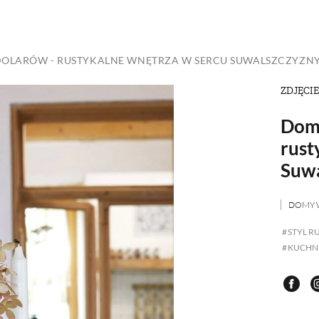
SCE
DOMY NA ŚWIECIE
URZĄDZAMY D
DOLARÓW - RUSTYKALNE WNĘTRZA W SERCU SUWALSZCZYZN
 I OWOCE
ROŚLINY OGRODOWE
PORA
ZDJĘCIE
 OGRODU
NATURALNIE
URODA
NATU
Dom 
U
EKO ŻYCIE
PRZYRODA
ZWIERZĘT
rust
Suwa
URZE
GRZYBY
KRAJOBRAZ
RĘKODZI
DOMY 
B TO SAM
PRZEPISY
ŚNIADANIA
PR
STYL R
KUCHNI
NE
CIASTA I DESERY
DODATKI
PRZE