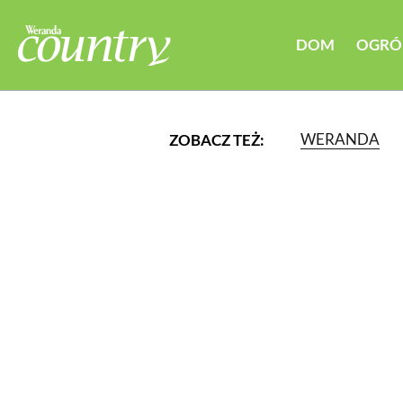
DOM
OGRÓ
WERANDA
ZOBACZ TEŻ:
LUB WYBIERZ JEDNĄ Z K