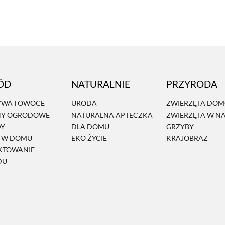
ÓD
NATURALNIE
PRZYRODA
WA I OWOCE
URODA
ZWIERZĘTA DO
NY OGRODOWE
NATURALNA APTECZKA
ZWIERZĘTA W N
DY
DLA DOMU
GRZYBY
Ń W DOMU
EKO ŻYCIE
KRAJOBRAZ
KTOWANIE
DU