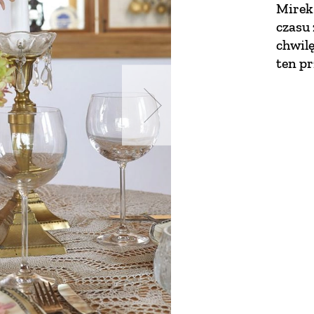
Mirek
czasu 
chwilę
ten p