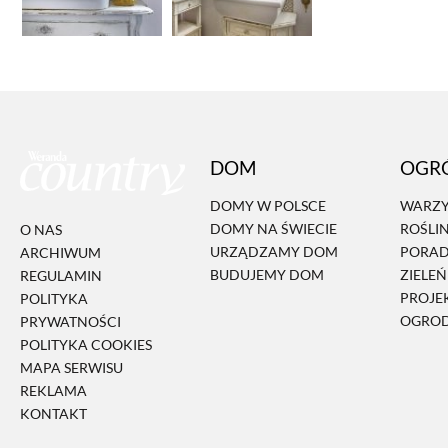
DOM
OGR
DOMY W POLSCE
WARZY
DOMY NA ŚWIECIE
ROŚLI
O NAS
URZĄDZAMY DOM
PORA
ARCHIWUM
BUDUJEMY DOM
ZIELE
REGULAMIN
PROJE
POLITYKA
OGRO
PRYWATNOŚCI
POLITYKA COOKIES
MAPA SERWISU
REKLAMA
KONTAKT