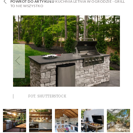
POWRÓT DO ARTYKUŁU
KUCHNIA LETNIA W OGRODZIE - GRILL
TO NIE WSZYSTKO
BUDUJEMY DOM
OGRÓD
WARZYWA I OWOCE
ROŚLINY OGRODOWE
PORADY
FOT. SHUTTERSTOCK
ZIELEŃ W DOMU
PROJEKTOWANIE OGRODU