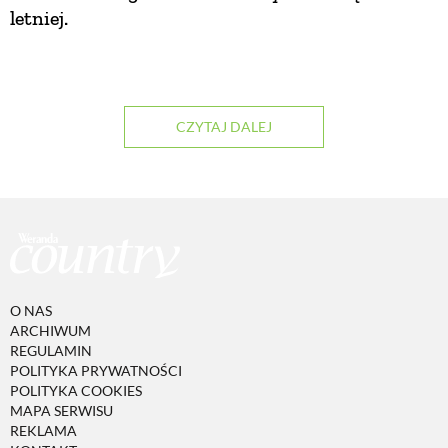
letniej.
ZWIERZĘTA W NATURZE
GRZYBY
CZYTAJ DALEJ
KRAJOBRAZ
RĘKODZIEŁO
RZEMIOSŁO
O NAS
ARCHIWUM
REGULAMIN
ZWYCZAJE
POLITYKA PRYWATNOŚCI
POLITYKA COOKIES
MAPA SERWISU
ZRÓB TO SAM
REKLAMA