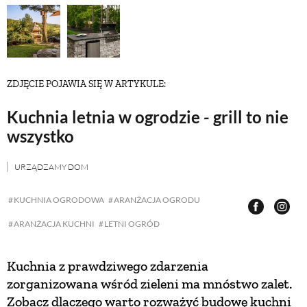
NATURALNIE
URODA
ZDJĘCIE POJAWIA SIĘ W ARTYKULE:
Kuchnia letnia w ogrodzie - grill to nie
NATURALNA APTECZKA
wszystko
DLA DOMU
URZĄDZAMY DOM
KUCHNIA OGRODOWA
ARANŻACJA OGRODU
EKO ŻYCIE
ARANŻACJA KUCHNI
LETNI OGRÓD
PRZYRODA
Kuchnia z prawdziwego zdarzenia
zorganizowana wśród zieleni ma mnóstwo zalet.
ZWIERZĘTA DOMOWE
Zobacz dlaczego warto rozważyć budowę kuchni