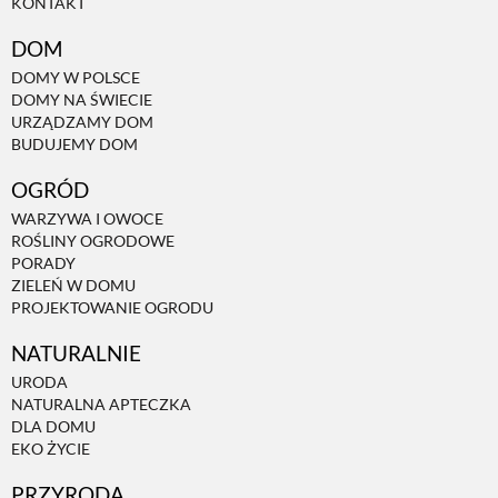
KONTAKT
PRZEPISY
DOM
DOMY W POLSCE
DOMY NA ŚWIECIE
ŚNIADANIA
URZĄDZAMY DOM
BUDUJEMY DOM
PRZYSTAWKI
OGRÓD
WARZYWA I OWOCE
ROŚLINY OGRODOWE
ZUPY
PORADY
ZIELEŃ W DOMU
PROJEKTOWANIE OGRODU
DANIA GŁÓWNE
NATURALNIE
URODA
CIASTA I DESERY
NATURALNA APTECZKA
DLA DOMU
EKO ŻYCIE
DODATKI
PRZYRODA