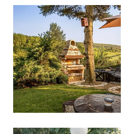
ZWIERZĘTA W NATURZE
GRZYBY
KRAJOBRAZ
RĘKODZIEŁO
RZEMIOSŁO
ZWYCZAJE
ZRÓB TO SAM