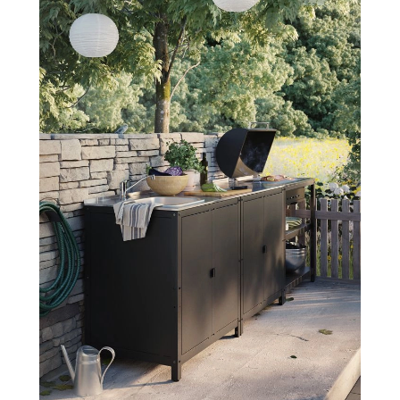
PRZEPISY
ŚNIADANIA
PRZYSTAWKI
ZUPY
DANIA GŁÓWNE
CIASTA I DESERY
DODATKI