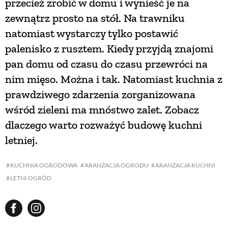
przecież zrobić w domu i wynieść je na
zewnątrz prosto na stół. Na trawniku
NATURALNIE
natomiast wystarczy tylko postawić
palenisko z rusztem. Kiedy przyjdą znajomi
URODA
pan domu od czasu do czasu przewróci na
nim mięso. Można i tak. Natomiast kuchnia z
NATURALNA APTECZKA
prawdziwego zdarzenia zorganizowana
wśród zieleni ma mnóstwo zalet. Zobacz
dlaczego warto rozważyć budowę kuchni
DLA DOMU
letniej.
EKO ŻYCIE
KUCHNIA OGRODOWA
ARANŻACJA OGRODU
ARANŻACJA KUCHNI
LETNI OGRÓD
PRZYRODA
ZWIERZĘTA DOMOWE