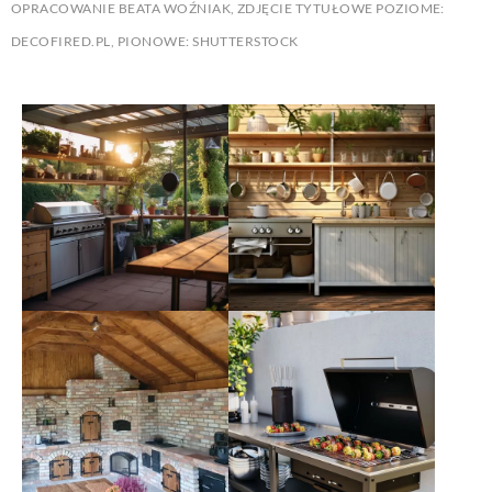
OPRACOWANIE BEATA WOŹNIAK, ZDJĘCIE TYTUŁOWE POZIOME:
DECOFIRED.PL, PIONOWE: SHUTTERSTOCK