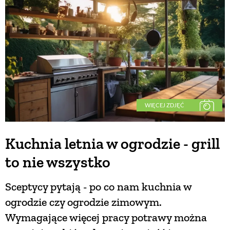
BUDUJEMY DOM
OGRÓD
WARZYWA I OWOCE
WIĘCEJ ZDJĘĆ
ROŚLINY OGRODOWE
Kuchnia letnia w ogrodzie - grill
to nie wszystko
PORADY
Sceptycy pytają - po co nam kuchnia w
ZIELEŃ W DOMU
ogrodzie czy ogrodzie zimowym.
Wymagające więcej pracy potrawy można
PROJEKTOWANIE OGRODU