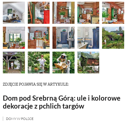
ZWIERZĘTA W NATURZE
GRZYBY
KRAJOBRAZ
RĘKODZIEŁO
RZEMIOSŁO
ZDJĘCIE POJAWIA SIĘ W ARTYKULE:
Dom pod Srebrną Górą: ule i kolorowe
ZWYCZAJE
dekoracje z pchlich targów
DOMY W POLSCE
ZRÓB TO SAM