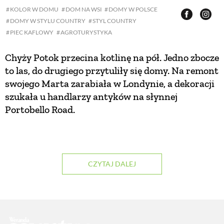
KOLOR W DOMU
DOM NA WSI
DOMY W POLSCE
PRZEPISY
DOMY W STYLU COUNTRY
STYL COUNTRY
PIEC KAFLOWY
AGROTURYSTYKA
ŚNIADANIA
Chyży Potok przecina kotlinę na pół. Jedno zbocze
to las, do drugiego przytuliły się domy. Na remont
swojego Marta zarabiała w Londynie, a dekoracji
PRZYSTAWKI
szukała u handlarzy antyków na słynnej
Portobello Road.
ZUPY
DANIA GŁÓWNE
CZYTAJ DALEJ
CIASTA I DESERY
DODATKI