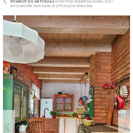
POWRÓT DO ARTYKUŁU
DOM POD SREBRNĄ GÓRĄ: ULE I
KOLOROWE DEKORACJE Z PCHLICH TARGÓW
BUDUJEMY DOM
OGRÓD
WARZYWA I OWOCE
ROŚLINY OGRODOWE
PORADY
ZIELEŃ W DOMU
PROJEKTOWANIE OGRODU