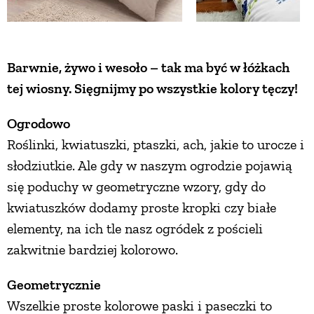
ZWIERZĘTA W NATURZE
Barwnie, żywo i wesoło – tak ma być w łóżkach
GRZYBY
tej wiosny. Sięgnijmy po wszystkie kolory tęczy!
KRAJOBRAZ
Ogrodowo
Roślinki, kwiatuszki, ptaszki, ach, jakie to urocze i
słodziutkie. Ale gdy w naszym ogrodzie pojawią
RĘKODZIEŁO
się poduchy w geometryczne wzory, gdy do
kwiatuszków dodamy proste kropki czy białe
RZEMIOSŁO
elementy, na ich tle nasz ogródek z pościeli
zakwitnie bardziej kolorowo.
ZWYCZAJE
Geometrycznie
ZRÓB TO SAM
Wszelkie proste kolorowe paski i paseczki to