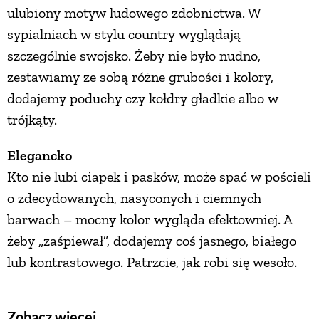
ulubiony motyw ludowego zdobnictwa. W
PRZEPISY
sypialniach w stylu country wyglądają
szczególnie swojsko. Żeby nie było nudno,
ŚNIADANIA
zestawiamy ze sobą różne grubości i kolory,
dodajemy poduchy czy kołdry gładkie albo w
PRZYSTAWKI
trójkąty.
Elegancko
ZUPY
Kto nie lubi ciapek i pasków, może spać w pościeli
o zdecydowanych, nasyconych i ciemnych
DANIA GŁÓWNE
barwach – mocny kolor wygląda efektowniej. A
żeby „zaśpiewał”, dodajemy coś jasnego, białego
CIASTA I DESERY
lub kontrastowego. Patrzcie, jak robi się wesoło.
DODATKI
Zobacz więcej