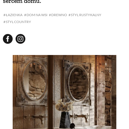
sercem domu.
ŁAZIENKA
DOM NA WSI
DREWNO
STYL RUSTYKALNY
STYL COUNTRY