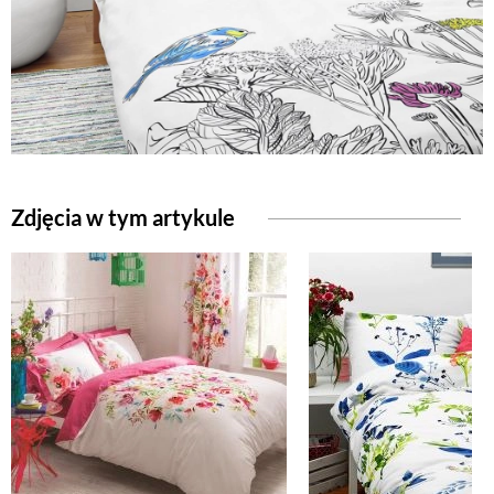
NATURALNIE
URODA
NATURALNA APTECZKA
Zdjęcia w tym artykule
DLA DOMU
EKO ŻYCIE
PRZYRODA
ZWIERZĘTA DOMOWE