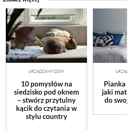
PRZETWORY
INNE
URZĄDZAMY DOM
URZĄD
10 pomysłów na
Pianka c
siedzisko pod oknem
jaki mat
– stwórz przytulny
do swoje
kącik do czytania w
stylu country