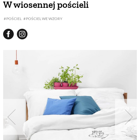
W wiosennej pościeli
BUDUJEMY DOM
POŚCIEL
POŚCIEL WE WZORY
OGRÓD
WARZYWA I OWOCE
ROŚLINY OGRODOWE
PORADY
ZIELEŃ W DOMU
PROJEKTOWANIE OGRODU