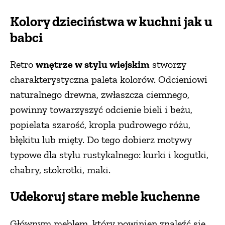
Kolory dzieciństwa w kuchni jak u
PRZEPISY
babci
ŚNIADANIA
Retro
wnętrze w stylu wiejskim
stworzy
charakterystyczna paleta kolorów. Odcieniowi
PRZYSTAWKI
naturalnego drewna, zwłaszcza ciemnego,
powinny towarzyszyć odcienie bieli i beżu,
ZUPY
popielata szarość, kropla pudrowego różu,
błękitu lub mięty. Do tego dobierz motywy
DANIA GŁÓWNE
typowe dla stylu rustykalnego: kurki i kogutki,
chabry, stokrotki, maki.
CIASTA I DESERY
Udekoruj stare meble kuchenne
DODATKI
Głównym meblem, który powinien znaleźć się