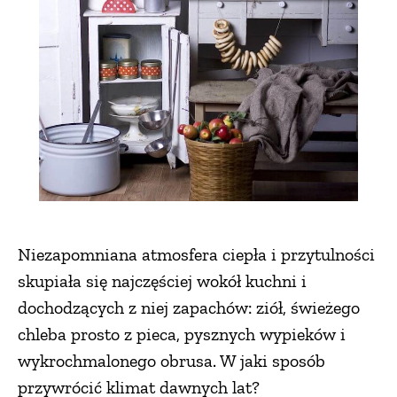
ZWIERZĘTA W NATURZE
GRZYBY
KRAJOBRAZ
RĘKODZIEŁO
Niezapomniana atmosfera ciepła i przytulności
RZEMIOSŁO
skupiała się najczęściej wokół kuchni i
dochodzących z niej zapachów: ziół, świeżego
ZWYCZAJE
chleba prosto z pieca, pysznych wypieków i
wykrochmalonego obrusa. W jaki sposób
ZRÓB TO SAM
przywrócić klimat dawnych lat?