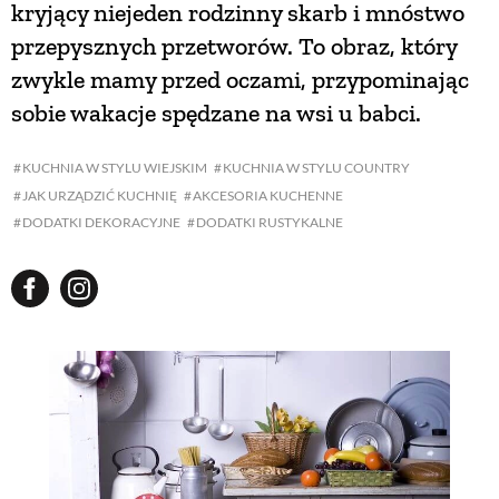
kryjący niejeden rodzinny skarb i mnóstwo
przepysznych przetworów. To obraz, który
NATURALNIE
zwykle mamy przed oczami, przypominając
sobie wakacje spędzane na wsi u babci.
URODA
KUCHNIA W STYLU WIEJSKIM
KUCHNIA W STYLU COUNTRY
JAK URZĄDZIĆ KUCHNIĘ
AKCESORIA KUCHENNE
NATURALNA APTECZKA
DODATKI DEKORACYJNE
DODATKI RUSTYKALNE
DLA DOMU
EKO ŻYCIE
PRZYRODA
ZWIERZĘTA DOMOWE