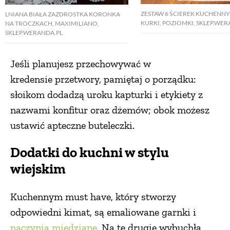
ZESTAW 6 ŚCIEREK KUCHENNY
LNIANA BIAŁA ZAZDROSTKA KORONKA
KURKI, POZIOMKI, SKLEP.WER
NA TROCZKACH, MAXIMILIANO,
SKLEP.WERANDA.PL
Jeśli planujesz przechowywać w
kredensie przetwory, pamiętaj o porządku:
słoikom dodadzą uroku kapturki i etykiety z
nazwami konfitur oraz dżemów; obok możesz
ustawić apteczne buteleczki.
Dodatki do kuchni w stylu
wiejskim
Kuchennym must have, który stworzy
odpowiedni kimat, są emaliowane garnki i
naczynia miedziane
. Na te drugie wybuchła