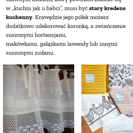
w „kuchni jak u babci”, musi być
stary kredens
PRZETWORY
kuchenny
. Krawędzie jego półek możesz
dodatkowo udekorować koronką, a zwieńczenie
INNE
suszonymi hortensjami,
makówkami, gałązkami lawendy lub innymi
suszonymi ziołami.