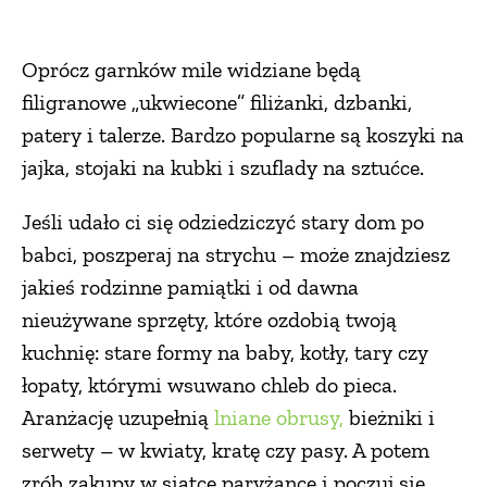
Oprócz garnków mile widziane będą
filigranowe „ukwiecone” filiżanki, dzbanki,
patery i talerze. Bardzo popularne są koszyki na
jajka, stojaki na kubki i szuflady na sztućce.
Jeśli udało ci się odziedziczyć stary dom po
babci, poszperaj na strychu – może znajdziesz
jakieś rodzinne pamiątki i od dawna
nieużywane sprzęty, które ozdobią twoją
kuchnię: stare formy na baby, kotły, tary czy
łopaty, którymi wsuwano chleb do pieca.
Aranżację uzupełnią
lniane obrusy,
bieżniki i
serwety – w kwiaty, kratę czy pasy. A potem
zrób zakupy w siatce paryżance i poczuj się