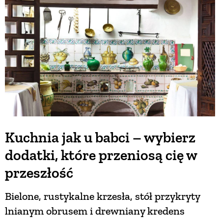
BUDUJEMY DOM
OGRÓD
WARZYWA I OWOCE
ROŚLINY OGRODOWE
Kuchnia jak u babci – wybierz
dodatki, które przeniosą cię w
PORADY
przeszłość
ZIELEŃ W DOMU
Bielone, rustykalne krzesła, stół przykryty
lnianym obrusem i drewniany kredens
PROJEKTOWANIE OGRODU