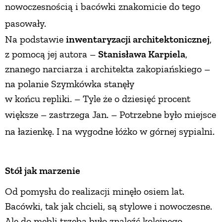
no
woczesnością i bacówki znakomicie do tego
pasowały.
Na podstawie
inwentaryzacji architektonicznej
,
z pomocą jej autora –
Stanisława Karpiela
,
znanego narciarza i architekta zakopiańskiego –
na polanie Szymkówka stanęły
w końcu repliki. – Tyle że o dziesięć procent
większe
– zastrzega Jan. – Potrzebne było miejsce
na łazienkę.
I na wygodne łóżko w górnej sypialni.
Stół jak marzenie
Od pomysłu do realizacji minęło osiem lat.
Bacówki, tak jak chcieli, są stylowe i nowoczesne.
Ale do mebli trzeba było znaleźć kolejnego