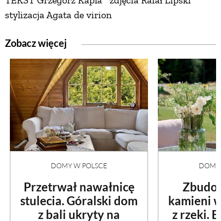
stylizacja Agata de virion
Zobacz więcej
DOMY W POLSCE
DOMY 
Przetrwał nawałnicę
Zbudow
stulecia. Góralski dom
kamieni 
z bali ukryty na
z rzeki. 