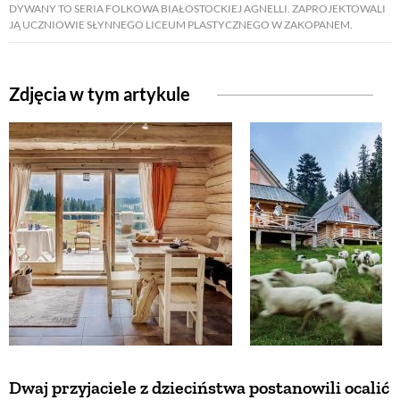
DYWANY TO SERIA FOLKOWA BIAŁOSTOCKIEJ AGNELLI. ZAPROJEKTOWALI
JĄ UCZNIOWIE SŁYNNEGO LICEUM PLASTYCZNEGO W ZAKOPANEM.
NATURALNIE
Zdjęcia w tym artykule
URODA
NATURALNA APTECZKA
DLA DOMU
EKO ŻYCIE
PRZYRODA
ZWIERZĘTA DOMOWE
Dwaj przyjaciele z dzieciństwa postanowili ocalić