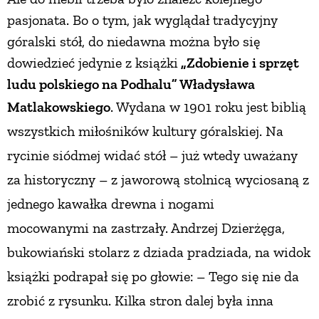
pasjonata. Bo o tym, jak wyglądał tradycyjny
góralski stół, do niedawna można było się
dowiedzieć jedynie z książki
„Zdobienie i sprzęt
ludu polskiego na Podhalu” Władysława
Matlakowskiego
. Wyda
na w 1901 roku jest biblią
wszystkich miłośników kultury góralskiej. Na
rycinie siódmej widać stół – już wtedy uważany
za historyczny – z jaworową stolnicą wyciosaną z
jednego kawałka drewna i nogami
mocowanymi
na zastrzały. Andrzej Dzierżęga,
bukowiański stolarz
z dziada pradziada, na widok
książki podrapał się po głowie: – Tego się nie da
zrobić z rysunku. Kilka stron dalej była inna