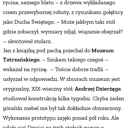
rycina, samego blatu – z drzewa wykładanego
cisem przewybornej roboty, z rysunkiem gołębicy
jako Ducha Świętego. – Może jakbym taki stół
gdzie zobaczył, wymiary zdjął, wiązanie obejrzał?
– skwitował stolarz.
Jan z książką pod pachą pojechał do
Muzeum
Tatrzań
skiego
. – Szukam takiego czegoś –
wskazał na rycinę.
– Toście dobrze trafili –
usłyszał w odpowiedzi. W zbiorach muzeum jest
oryginalny, XIX-wieczny stół.
Andrzej Dzierżęga
studiował konstrukcję kilka tygodni. Chyba żaden
góralski mebel nie był tak dokładnie obmierzony.
Wykonanie prototypu zajęło ponad pół roku. Ale
udało się! Dzisiaj na tych stołach paruje o