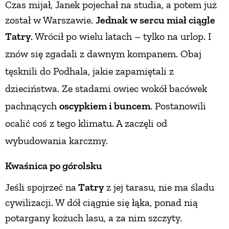
Czas mijał, Janek pojechał na studia, a potem już
został w Warszawie.
Jednak w sercu miał ciągle
PRZEPISY
Tatry
. Wrócił
po wielu latach – tylko na urlop. I
ŚNIADANIA
znów się zgadali z dawnym kompanem. Obaj
tęsknili do Podhala, jakie zapamiętali z
PRZYSTAWKI
dzieciństwa. Ze stadami owiec wokół bacówek
pachnących
oscypkiem i buncem
. Postanowili
ZUPY
ocalić coś z tego klimatu. A zaczęli od
wybudowania karczmy.
DANIA GŁÓWNE
Kwaśnica po górolsku
CIASTA I DESERY
Jeśli spojrzeć na
Tatry
z jej tarasu, nie ma śladu
cywilizacji. W dół ciągnie się łąka, ponad nią
DODATKI
potargany kożuch lasu, a za nim szczyty.