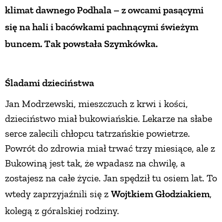
klimat dawnego Podhala – z owcami pasącymi
ZWIERZĘTA W NATURZE
się na hali i bacówkami pachnącymi świeżym
buncem. Tak powstała Szymkówka.
GRZYBY
Śladami dzieciństwa
KRAJOBRAZ
Jan Modrzewski, mieszczuch z krwi i kości,
RĘKODZIEŁO
dzieciństwo miał bukowiańskie. Lekarze na słabe
serce zalecili chłopcu tatrzańskie powietrze.
Powrót do zdrowia miał trwać trzy miesiące, ale z
RZEMIOSŁO
Bukowiną jest tak, że wpadasz na chwilę, a
zostajesz na całe życie. Jan spędził tu osiem lat. To
ZWYCZAJE
wtedy zaprzyjaźnili się z
Wojtkiem Gło
dziakiem
,
kolegą z góralskiej rodziny.
ZRÓB TO SAM