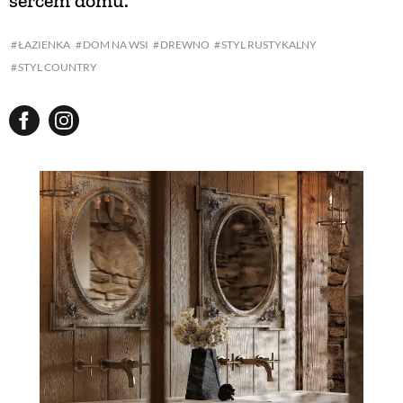
sercem domu.
ŁAZIENKA
DOM NA WSI
DREWNO
STYL RUSTYKALNY
STYL COUNTRY