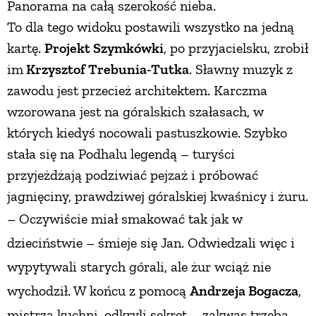
Panorama na całą szerokość nieba.
PRZETWORY
To dla tego widoku postawili wszystko na jedną
kartę.
Projekt Szymkówki
, po przyjacielsku, zrobił
INNE
im
Krzysztof Trebunia-Tutka
. Sławny muzyk z
zawodu jest przecież architektem. Karczma
wzorowana jest na góralskich szałasach, w
których kiedyś nocowali pastuszkowie. Szybko
stała się na Podhalu legendą – turyści
przyjeżdżają podziwiać pejzaż i próbować
jagnięciny, prawdziwej góralskiej kwaśnicy i żuru.
– Oczywiście miał smakować tak jak
w
dzieciństwie – śmieje się Jan. Odwiedzali więc i
wypytywali starych górali, ale żur wciąż nie
wychodził. W końcu z pomocą
Andrzeja Bogacza
,
mistrza kuchni, odkryli sekret – zakwas trzeba