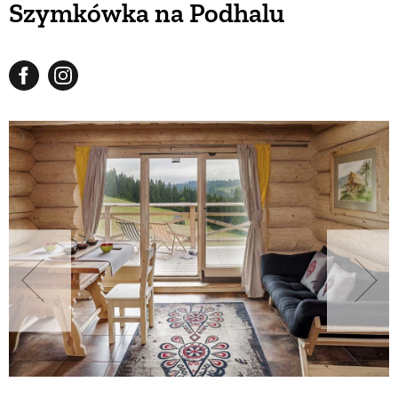
Szymkówka na Podhalu
BUDUJEMY DOM
OGRÓD
WARZYWA I OWOCE
ROŚLINY OGRODOWE
PORADY
ZIELEŃ W DOMU
PROJEKTOWANIE OGRODU