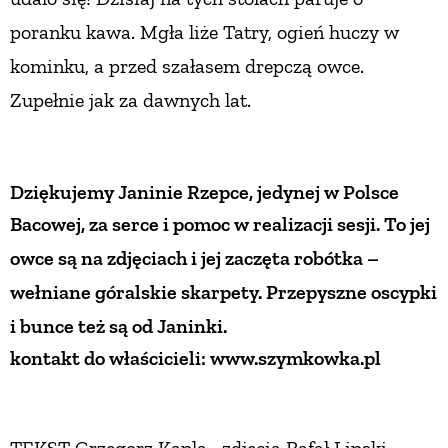
poranku kawa. Mgła liże Tatry, ogień huczy w
kominku, a przed szałasem drepczą owce.
Zupełnie jak za dawnych lat.
Dziękujemy Janinie Rzepce, jedynej w Polsce
Bacowej,
za serce i pomoc w realizacji sesji. To jej
owce są
na zdjęciach i jej zaczęta robótka –
wełniane góralskie
skarpety. Przepyszne oscypki
i bunce też są od Janinki.
kontakt do właścicieli: www.szymkowka.pl
TEKST Grzegorz Kapla zdjęcia Rafał Lipski