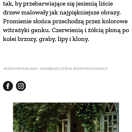
tak, by przebarwiające się jesienią liście
drzew malowały jak najpiękniejsze obrazy.
NATURALNIE
Promienie słońca przechodzą przez kolorowe
witrażyki ganku. Czerwienią i żółcią płoną po
URODA
kolei brzozy, graby, lipy i klony.
NATURALNA APTECZKA
DOM NA PODLASIU
SUWALSZCZYZNA
DOM RUSTYKALNY
DLA DOMU
EKO ŻYCIE
PRZYRODA
ZWIERZĘTA DOMOWE