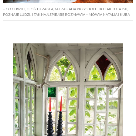
– CO CHWILĘ KTOŚ TU ZAGLĄDA I ZASIADA PRZY STOLE. BO TAK TUTAJ SIĘ
POZNAJE LUDZI. I TAK NAJLEPIEJ SIĘ ROZMAWIA – MÓWIĄ NATALIA I KUBA