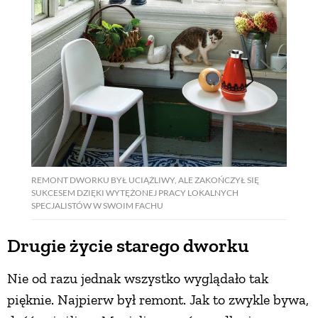
REMONT DWORKU BYŁ UCIĄŻLIWY, ALE ZAKOŃCZYŁ SIĘ
SUKCESEM DZIĘKI WYTĘŻONEJ PRACY LOKALNYCH
SPECJALISTÓW W SWOIM FACHU
Drugie życie starego dworku
Nie od razu jednak wszystko wyglądało tak
pięknie. Najpierw był remont. Jak to zwykle bywa,