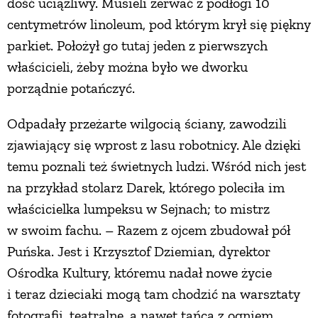
dość uciążliwy. Musieli zerwać z podłogi 10
centymetrów linoleum, pod którym krył się piękny
parkiet. Położył go tutaj jeden z pierwszych
właścicieli, żeby można było we dworku
porządnie potańczyć.
Odpadały przeżarte wilgocią ściany, zawodzili
zjawiający się wprost z lasu robotnicy. Ale dzięki
temu poznali też świetnych ludzi. Wśród nich jest
na przykład stolarz Darek, którego poleciła im
właścicielka lumpeksu w Sejnach; to mistrz
w swoim fachu. – Razem z ojcem zbudował pół
Puńska. Jest i Krzysztof Dziemian, dyrektor
Ośrodka Kultury, któremu nadał nowe życie
i teraz dzieciaki mogą tam chodzić na warsztaty
fotografii, teatralne, a nawet tańca z ogniem.