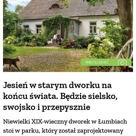
BUDUJEMY DOM
OGRÓD
WARZYWA I OWOCE
WIĘCEJ ZDJĘĆ
ROŚLINY OGRODOWE
Jesień w starym dworku na
końcu świata. Będzie sielsko,
PORADY
swojsko i przepysznie
ZIELEŃ W DOMU
Niewielki XIX-wieczny dworek w Łumbiach
stoi w parku, który został zaprojektowany
PROJEKTOWANIE OGRODU