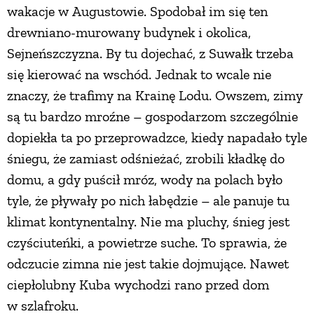
wakacje w Augustowie. Spodobał im się ten
drewniano-murowany budynek i okolica,
Sejneńszczyzna. By tu dojechać, z Suwałk trzeba
się kierować na wschód. Jednak to wcale nie
znaczy, że trafimy na Krainę Lodu. Owszem, zimy
są tu bardzo mroźne – gospodarzom szczególnie
dopiekła ta po przeprowadzce, kiedy napadało tyle
śniegu, że zamiast odśnieżać, zrobili kładkę do
domu, a gdy puścił mróz, wody na polach było
tyle, że pływały po nich łabędzie – ale panuje tu
klimat kontynentalny. Nie ma pluchy, śnieg jest
czyściuteńki, a powietrze suche. To sprawia, że
odczucie zimna nie jest takie dojmujące. Nawet
ciepłolubny Kuba wychodzi rano przed dom
w szlafroku.