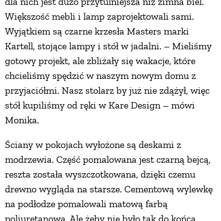
dla nich jest dużo przytulniejsza niż zimna biel.
Większość mebli i lamp zaprojektowali sami.
Wyjątkiem są czarne krzesła Masters marki
Kartell, stojące lampy i stół w jadalni. – Mieliśmy
gotowy projekt, ale zbliżały się wakacje, które
chcieliśmy spędzić w naszym nowym domu z
przyjaciółmi. Nasz stolarz by już nie zdążył, więc
stół kupiliśmy od ręki w Kare Design – mówi
Monika.
Ściany w pokojach wyłożone są deskami z
modrzewia. Część pomalowana jest czarną bejcą,
reszta została wyszczotkowana, dzięki czemu
drewno wygląda na starsze. Cementową wylewkę
na podłodze pomalowali matową farbą
poliuretanową. Ale żeby nie było tak do końca