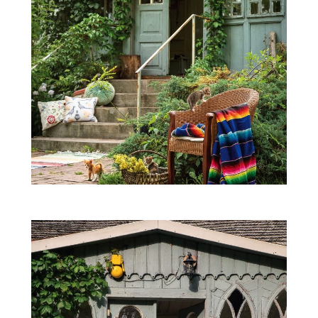
ZWIERZĘTA W NATURZE
GRZYBY
KRAJOBRAZ
RĘKODZIEŁO
RZEMIOSŁO
ZWYCZAJE
ZRÓB TO SAM