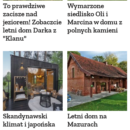
To prawdziwe
Wymarzone
zacisze nad
siedlisko Oli i
jeziorem! Zobaczcie
Marcina w domu z
letni dom Darka z
polnych kamieni
"Klanu"
Skandynawski
Letni dom na
klimat i japońska
Mazurach