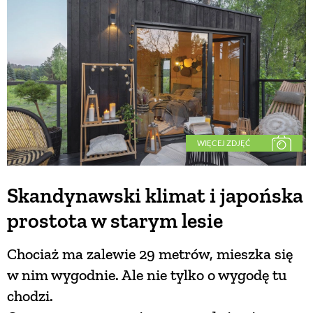
BUDUJEMY DOM
OGRÓD
WARZYWA I OWOCE
WIĘCEJ ZDJĘĆ
ROŚLINY OGRODOWE
Skandynawski klimat i japońska
prostota w starym lesie
PORADY
Chociaż ma zalewie 29 metrów, mieszka się
ZIELEŃ W DOMU
w nim wygodnie. Ale nie tylko o wygodę tu
chodzi.
PROJEKTOWANIE OGRODU