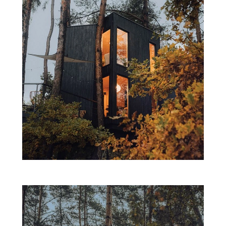
ZWIERZĘTA W NATURZE
GRZYBY
KRAJOBRAZ
RĘKODZIEŁO
RZEMIOSŁO
ZWYCZAJE
ZRÓB TO SAM