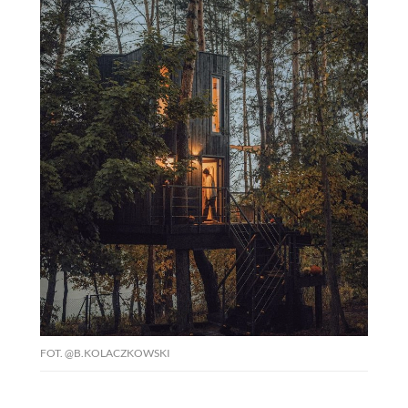
PRZEPISY
ŚNIADANIA
PRZYSTAWKI
ZUPY
DANIA GŁÓWNE
CIASTA I DESERY
FOT. @B.KOLACZKOWSKI
DODATKI