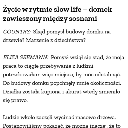
Życie w rytmie slow life – domek
PRZETWORY
zawieszony między sosnami
INNE
COUNTRY:
Skąd pomysł budowy domku na
drzewie? Marzenie z dzieciństwa?
ELIZA SEEMANN:
Pomysł wziął się stąd, że moja
praca to ciągłe przebywanie z ludźmi,
potrzebowałam więc miejsca, by móc odetchnąć.
Do budowy domku popchnęły mnie okoliczności.
Działka została kupiona i akurat wtedy zmieniło
się prawo.
Ludzie wkoło zaczęli wycinać masowo drzewa.
Postanowiliśmy pokazać, że można inaczej, że to