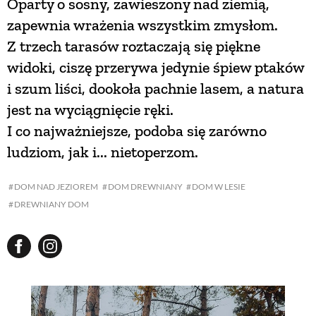
Oparty o sosny, zawieszony nad ziemią,
zapewnia wrażenia wszystkim zmysłom.
NATURALNIE
Z trzech tarasów roztaczają się piękne
widoki, ciszę przerywa jedynie śpiew ptaków
URODA
i szum liści, dookoła pachnie lasem, a natura
jest na wyciągnięcie ręki.
NATURALNA APTECZKA
I co najważniejsze, podoba się zarówno
ludziom, jak i... nietoperzom.
DLA DOMU
DOM NAD JEZIOREM
DOM DREWNIANY
DOM W LESIE
DREWNIANY DOM
EKO ŻYCIE
PRZYRODA
ZWIERZĘTA DOMOWE