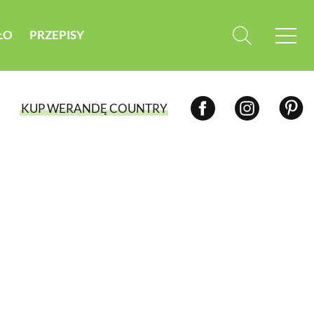
ŁO
PRZEPISY
KUP WERANDĘ COUNTRY
WYBIERZ TYP WYDANIA
WYDANIE DRUKOWANE
aktualny numer z dostawą do domu
E-WYDANIE PDF
przeglądaj bezpośrednio na Twoim
komputerze lub urządzeniu mobilnym