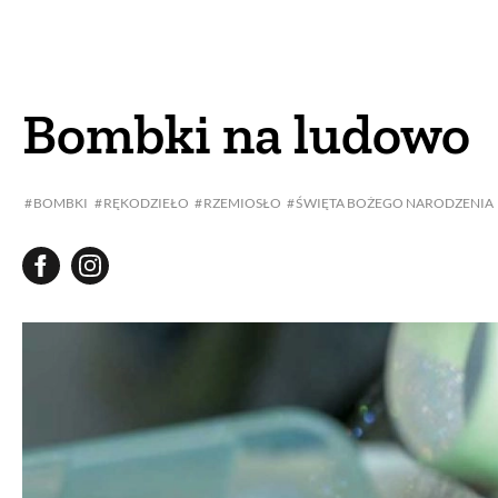
DOM
DOMY W POL
OGRÓD
WARZYWA
Bombki na ludowo
PROJEKTOWANIE
BOMBKI
RĘKODZIEŁO
RZEMIOSŁO
ŚWIĘTA BOŻEGO NARODZENIA
DLA DOM
ZWIERZĘTA W NAT
ZWYCZAJE
ZRÓ
DANIA GŁÓW