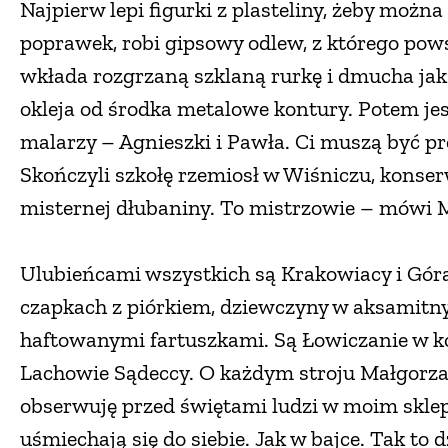
Najpierw lepi figurki z plasteliny, żeby można
poprawek, robi gipsowy odlew, z którego pow
wkłada rozgrzaną szklaną rurkę i dmucha jak
okleja od środka metalowe kontury. Potem jesz
malarzy – Agnieszki i Pawła. Ci muszą być pr
Skończyli szkołę rzemiosł w Wiśniczu, konser
misternej dłubaniny. To mistrzowie – mówi 
Ulubieńcami wszystkich są Krakowiacy i Gór
czapkach z piórkiem, dziewczyny w aksamitn
haftowanymi fartuszkami. Są Łowiczanie w ko
Lachowie Sądeccy. O każdym stroju Małgorz
obserwuję przed świętami ludzi w moim sklepi
uśmiechają się do siebie. Jak w bajce. Tak to d