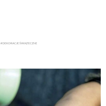
SCE
DOMY NA ŚWIECIE
URZĄDZAMY D
 I OWOCE
ROŚLINY OGRODOWE
PORA
 OGRODU
NATURALNIE
URODA
NATU
DEKORACJE ŚWIĄTECZNE
U
EKO ŻYCIE
PRZYRODA
ZWIERZĘT
URZE
GRZYBY
KRAJOBRAZ
RĘKODZI
B TO SAM
PRZEPISY
ŚNIADANIA
PR
NE
CIASTA I DESERY
DODATKI
PRZE