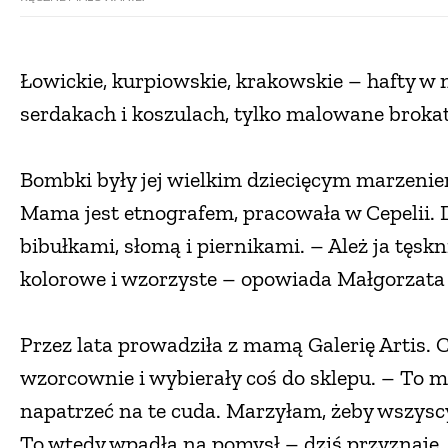
Łowickie, kurpiowskie, krakowskie – hafty w
serdakach i koszulach, tylko malowane broka
Bombki były jej wielkim dziecięcym marzeniem
Mama jest etnografem, pracowała w Cepelii. 
bibułkami, słomą i piernikami. – Ależ ja tęsk
kolorowe i wzorzyste – opowiada Małgorzata 
Przez lata prowadziła z mamą Galerię Artis. 
wzorcownie i wybierały coś do sklepu. – To m
napatrzeć na te cuda. Marzyłam, żeby wszyscy 
To wtedy wpadła na pomysł – dziś przyznaje, 