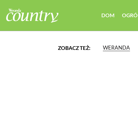
DOM
OGRÓ
WERANDA
ZOBACZ TEŻ:
LUB WYBIERZ JEDNĄ Z K