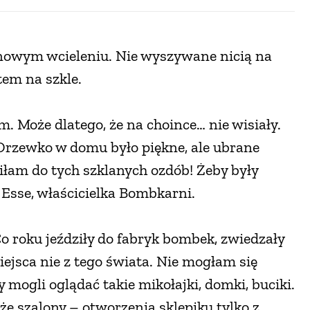
 nowym wcieleniu. Nie wyszywane nicią na
tem na szkle.
. Może dlatego, że na choince… nie wisiały.
Drzewko w domu było piękne, ale ubrane
niłam do tych szklanych ozdób! Żeby były
Esse, właścicielka Bombkarni.
Co roku jeździły do fabryk bombek, zwiedzały
iejsca nie z tego świata. Nie mogłam się
mogli oglądać takie mikołajki, domki, buciki.
że szalony – otworzenia sklepiku tylko z