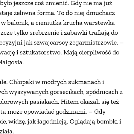
 było jeszcze coś zmienić. Gdy nie ma już
staje żeliwna forma. To do niej dmuchacz
 w balonik, a cieniutka krucha warstewka
cze tylko srebrzenie i zabawki trafiają do
ecyzyjni jak szwajcarscy zegarmistrzowie. –
wację i sztukatorstwo. Mają cierpliwość do
Małgosia.
ale. Chłopaki w modrych sukmanach i
ych wyszywanych gorsecikach, spódnicach z
lorowych pasiakach. Hitem okazali się też
ata może opowiadać godzinami. – Gdy
e, widzę, jak łagodnieją. Oglądają bombki i
ziała.