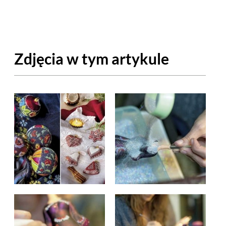
OM
BUDUJEMY DOM
DY
ZIELEŃ W DOMU
Zdjęcia w tym artykule
RALNA APTECZKA
A DOMOWE
EŁO
RZEMIOSŁO
ZYSTAWKI
ZUPY
TWORY
INNE