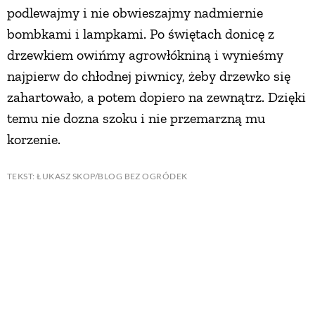
podlewajmy i nie obwieszajmy nadmiernie
bombkami i lampkami. Po świętach donicę z
drzewkiem owińmy agrowłókniną i wynieśmy
najpierw do chłodnej piwnicy, żeby drzewko się
zahartowało, a potem dopiero na zewnątrz. Dzięki
temu nie dozna szoku i nie przemarzną mu
korzenie.
TEKST: ŁUKASZ SKOP/BLOG BEZ OGRÓDEK
ZDJĘCIA: GAP PHOTOS, FLORA PRESS, GAP PHOTOS/EAST NEWS, GETTY
IMAGES, SHUTTERSTOCK
Zobacz więcej