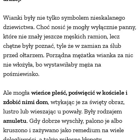
Wianki były nie tylko symbolem nieskalanego
dziewictwa. Choć nosić je mogły wyłącznie panny,
które nie znały jeszcze męskich ramion, lecz
chętne były poznać, tyle że w zamian za ślub
przed ołtarzem. Porządna mężatka wianka za nic
nie włożyła, bo wystawiłaby męża na
pośmiewisko.
Ale mogła
wieńce pleść, poświęcić w kościele i
zdobić nimi dom
, wtykając je za święty obraz,
lustro lub wieszając u powały. Były rodzajem
amuletu
. Gdy dobrze wyschły, palono je albo
kruszono i zażywano jako remedium na wiele
dolegliwości, a także miłosne kłopoty.