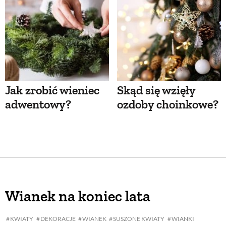
Jak zrobić wieniec
Skąd się wzięły
adwentowy?
ozdoby choinkowe?
Wianek na koniec lata
KWIATY
DEKORACJE
WIANEK
SUSZONE KWIATY
WIANKI