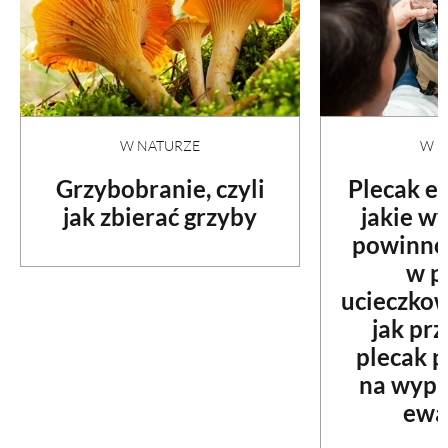
PRZEPISY
ŚNIADANIA
W NATURZE
W N
PRZYSTAWKI
Grzybobranie, czyli
Plecak e
jak zbierać grzyby
jakie w
ZUPY
powinno 
w p
DANIA GŁÓWNE
ucieczko
jak pr
plecak 
CIASTA I DESERY
na wypa
ewa
DODATKI