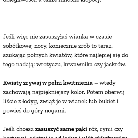
Jeśli więc nie zasuszyłaś wianka w czasie
sobótkowej nocy, koniecznie zrób to teraz,
szukając polnych kwiatów, które najlepiej się do
tego nadają: wrotyczu, krwawnika czy jaskrów.
Kwiaty zrywaj w pełni kwitnienia
– wtedy
zachowają najpiękniejszy kolor. Potem oberwij
liście z łodyg, zwiąż je w wianek lub bukiet i
powieś do góry nogami.
Jeśli chcesz
zasuszyć same pąki
róż, cynii czy
hortensji, odetnij je od łodyg i ułóż
główkami w