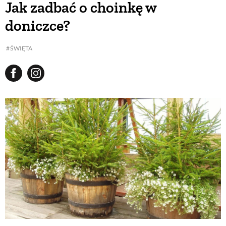
Jak zadbać o choinkę w
doniczce?
BUDUJEMY DOM
ŚWIĘTA
OGRÓD
WARZYWA I OWOCE
ROŚLINY OGRODOWE
PORADY
ZIELEŃ W DOMU
PROJEKTOWANIE OGRODU