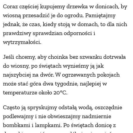
Coraz częściej kupujemy drzewka w donicach, by
wiosną przesadzić je do ogrodu. Pamiętajmy
NATURALNIE
jednak, że czas, kiedy stoją w domach, to dla nich
prawdziwy sprawdzian odporności i
URODA
wytrzymałości.
NATURALNA APTECZKA
Jeśli chcemy, aby choinka bez szwanku dotrwała
do wiosny, po świętach wynieśmy ją jak
DLA DOMU
najszybciej na dwór. W ogrzewanych pokojach
może stać góra dwa tygodnie, najlepiej w
EKO ŻYCIE
temperaturze około 20°C.
Często ją spryskujmy odstałą wodą, oszczędnie
PRZYRODA
podlewajmy i nie obwieszajmy nadmiernie
bombkami i lampkami. Po świętach donicę z
ZWIERZĘTA DOMOWE