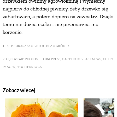
drzewkiem owińmy agrowłókniną i wynieśmy
najpierw do chłodnej piwnicy, żeby drzewko się
ZWIERZĘTA W NATURZE
zahartowało, a potem dopiero na zewnątrz. Dzięki
temu nie dozna szoku i nie przemarzną mu
GRZYBY
korzenie.
KRAJOBRAZ
TEKST: ŁUKASZ SKOP/BLOG BEZ OGRÓDEK
ZDJĘCIA: GAP PHOTOS, FLORA PRESS, GAP PHOTOS/EAST NEWS, GETTY
RĘKODZIEŁO
IMAGES, SHUTTERSTOCK
RZEMIOSŁO
Zobacz więcej
ZWYCZAJE
ZRÓB TO SAM