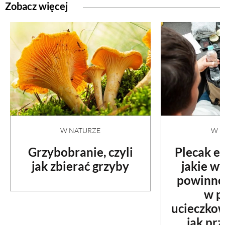
Zobacz więcej
W NATURZE
W N
Grzybobranie, czyli
Plecak e
jak zbierać grzyby
jakie w
powinno 
w p
ucieczko
jak pr