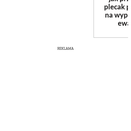
plecak 
na wypa
ewa
REKLAMA