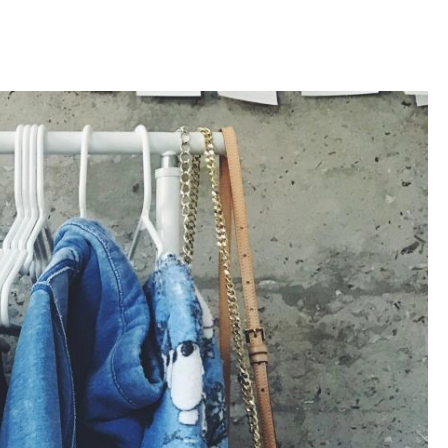
OM
BUDUJEMY DOM
DY
ZIELEŃ W DOMU
RALNA APTECZKA
A DOMOWE
EŁO
RZEMIOSŁO
ZYSTAWKI
ZUPY
TWORY
INNE