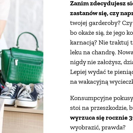
Zanim zdecydujesz się
zastanów się, czy na
twojej garderoby? Czy
bo okaże się, że jego k
karnacją? Nie traktuj
leku na chandrę. Nowa 
nigdy nie założysz, dz
Lepiej wydać te pienią
na wakacyjną wyciecz
Konsumpcyjne pokusy ot
stoi na przeszkodzie, b
wyrzuca się rocznie 3
wyobrazić, prawda?