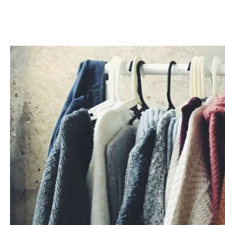
DOM
DOMY W POL
OGRÓD
WARZYWA
PROJEKTOWANIE
DLA DOM
ZWIERZĘTA W NAT
ZWYCZAJE
ZRÓ
DANIA GŁÓW