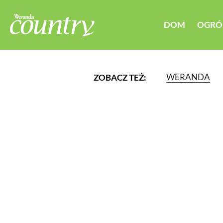
DOM
OGRÓ
WERANDA
ZOBACZ TEŻ:
LUB WYBIERZ JEDNĄ Z K