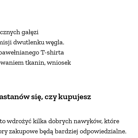
icznych gałęzi
misji dwutlenku węgla.
 bawełnianego T-shirta
rbowaniem tkanin, wniosek
astanów się, czy kupujesz
to wdrożyć kilka dobrych nawyków, które
ory zakupowe będą bardziej odpowiedzialne.