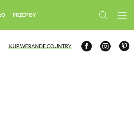
ŁO
PRZEPISY
KUP WERANDĘ COUNTRY
WYBIERZ TYP WYDANIA
WYDANIE DRUKOWANE
aktualny numer z dostawą do domu
E-WYDANIE PDF
przeglądaj bezpośrednio na Twoim
komputerze lub urządzeniu mobilnym