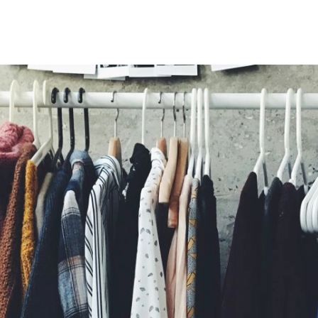
SCE
DOMY NA ŚWIECIE
URZĄDZAMY D
 I OWOCE
ROŚLINY OGRODOWE
PORA
 OGRODU
NATURALNIE
URODA
NATU
U
EKO ŻYCIE
PRZYRODA
ZWIERZĘT
URZE
GRZYBY
KRAJOBRAZ
RĘKODZI
B TO SAM
PRZEPISY
ŚNIADANIA
PR
NE
CIASTA I DESERY
DODATKI
PRZE