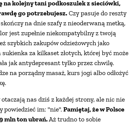
 na kolejny tani podkoszulek z sieciówki,
prawdę go potrzebujesz.
Czy pasuje do reszty
 skończy na dnie szafy z nieoderwaną metką,
olor jest zupełnie niekompatybilny z twoją
 też szybkich zakupów odzieżowych jako
sukienka za kilkaset złotych, której być może
iała jak antydepresant tylko przez chwilę.
dze na porządny masaż, kurs jogi albo odłożyć
kę.
aczają nas dziś z każdej strony, ale nic nie
y powiedzieć im: "nie".
Pamiętaj, że w Polsce
9 mln ton ubrań.
Aż trudno to sobie