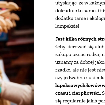
utyskując, że w każdy
dokładnie to samo. Gdz
dodatku tanie i ekologi
lumpeksie!
Jest kilka różnych s
żeby kierować się ulu
zakupu uznać rodzaj ma
uznamy za dobrej jakoś
rzadko, ale nie jest ni
czy jedwabna sukienk
lupeksowych łowów wy
czasu i cierpliowści.
S
się regularnie jakiś p