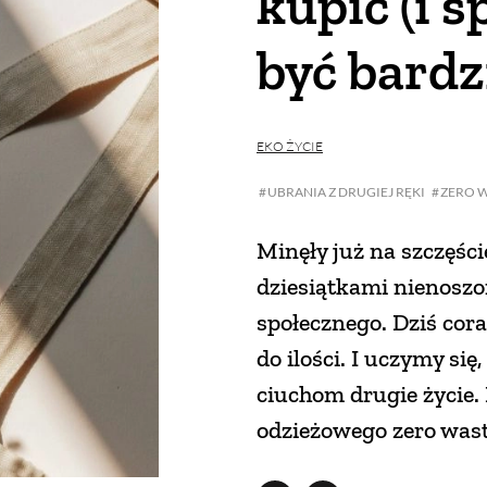
kupić (i s
być bardz
EKO ŻYCIE
UBRANIA Z DRUGIEJ RĘKI
ZERO 
Minęły już na szczęści
dziesiątkami nienosz
społecznego. Dziś cora
do ilości. I uczymy si
ciuchom drugie życie
odzieżowego zero was