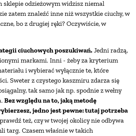
m sklepie odzieżowym widzisz niemal
ie zatem znaleźć inne niż wszystkie ciuchy, w
czne, bo z drugiej ręki? Oczywiście, w
trategii ciuchowych poszukiwań.
Jedni radzą,
bionymi markami. Inni - żeby za kryterium
teriału i wybierać wyłącznie te, które
ci. Sweter z czystego kaszmiru zdarza się
eosiągalny, tak samo jak np. spodnie z wełny
a.
Bez względu na to, jaką metodę
bierzesz, jedno jest pewne: tutaj potrzeba
prawdź też, czy w twojej okolicy nie odbywa
chli targ. Czasem właśnie w takich