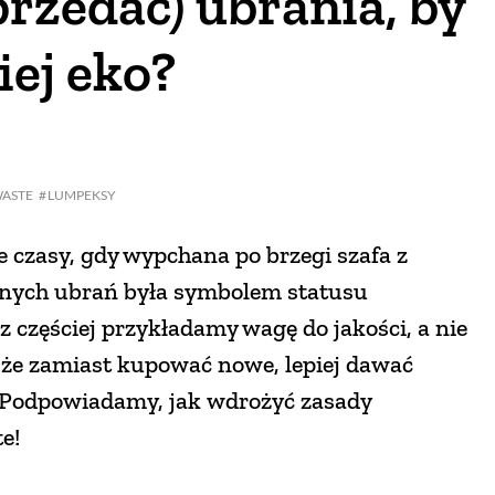
przedać) ubrania, by
iej eko?
WASTE
LUMPEKSY
e czasy, gdy wypchana po brzegi szafa z
onych ubrań była symbolem statusu
z częściej przykładamy wagę do jakości, a nie
ę, że zamiast kupować nowe, lepiej dawać
. Podpowiadamy, jak wdrożyć zasady
te!